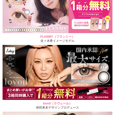
FLANMY（フランミー）
佐々木希イメージモデル
loveil（ラヴェール）
倖田來未デザインプロデュース