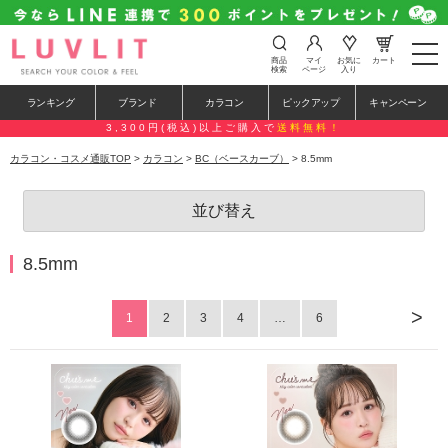
t
商品
マイ
お気に
カート
o
検索
ページ
入り
g
g
ランキング
ブランド
カラコン
ピックアップ
キャンペーン
l
e
3,300円(税込)以上ご購入で
送料無料！
n
a
カラコン・コスメ通販TOP
>
カラコン
>
BC（ベースカーブ）
> 8.5mm
v
i
g
並び替え
a
t
i
o
8.5mm
n
>
1
2
3
4
…
6