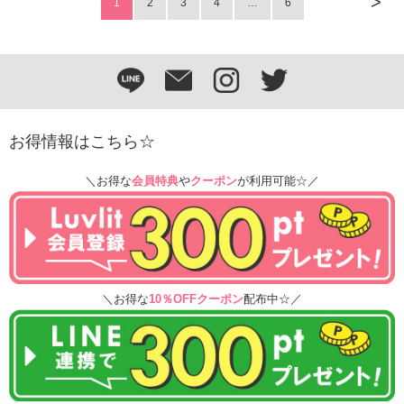
>
1
2
3
4
…
6
お得情報はこちら☆
＼お得な
会員特典
や
クーポン
が利用可能☆／
＼お得な
10％OFFクーポン
配布中☆／