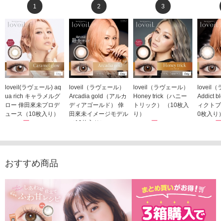
1
2
3
loveil(ラヴェール) aq
loveil（ラヴェール）
loveil（ラヴェール）
lovei
ua rich キャラメルグ
Arcadia gold（アルカ
Honey trick（ハニー
Addict
ロー 倖田來未プロデ
ディアゴールド） 倖
トリック） （10枚入
ィクトブ
ュース（10枚入り）
田來未イメージモデル
り）
0枚入り
1,760円
（10枚入り）
1,760円
1,760
(税込)
(税込)
1,760円
(税込)
おすすめ商品