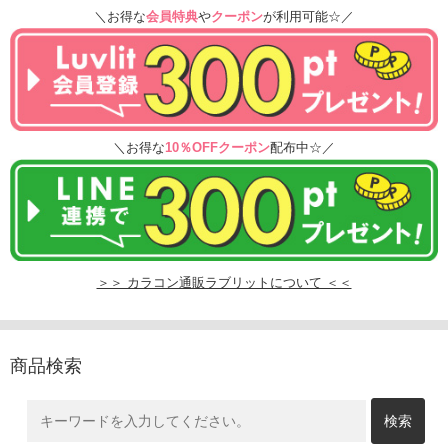
＼お得な
会員特典
や
クーポン
が利用可能☆／
＼お得な
10％OFFクーポン
配布中☆／
＞＞ カラコン通販ラブリットについて ＜＜
商品検索