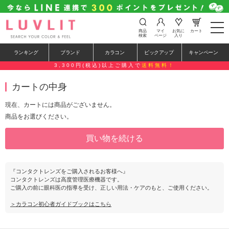
t
商品
マイ
お気に
カート
o
検索
ページ
入り
g
g
ランキング
ブランド
カラコン
ピックアップ
キャンペーン
l
e
3,300円(税込)以上ご購入で
送料無料！
n
a
カートの中身
v
i
g
現在、カートには商品がございません。
a
商品をお選びください。
t
i
o
n
『コンタクトレンズをご購入されるお客様へ』
コンタクトレンズは高度管理医療機器です。
ご購入の前に眼科医の指導を受け、正しい用法・ケアのもと、ご使用ください。
＞カラコン初心者ガイドブックはこちら