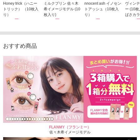
Honey trick（ハニー
ミルクプリン 佐々木
nnocent ash イノセン
ヴィンテ
トリック） （10枚入
希イメージモデル (10
トアッシュ（10枚入
ー (10
り）
枚入り)
り）
ばさカラ
1,760円
1,815円
1,760円
1,848
(税込)
(税込)
(税込)
おすすめ商品
FLANMY（フランミー）
佐々木希イメージモデル