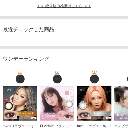
＞＞ 絞り込み検索はこちら ＜＜
最近チェックした商品
ワンデーランキング
1
2
3
loveil（ラヴェール）
FLANMY フランミー
loveil（ラヴェール） I
バンビヴ