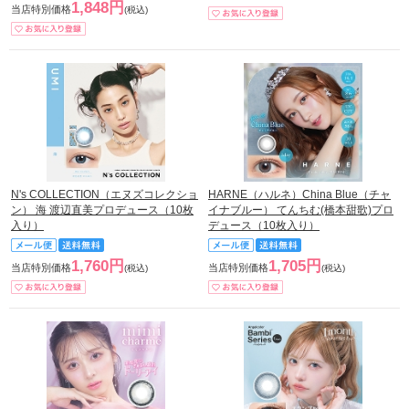
1,848円
当店特別価格
(税込)
N's COLLECTION（エヌズコレクショ
HARNE（ハルネ）China Blue（チャ
ン） 海 渡辺直美プロデュース（10枚
イナブルー） てんちむ(橋本甜歌)プロ
入り）
デュース（10枚入り）
1,760円
1,705円
当店特別価格
当店特別価格
(税込)
(税込)