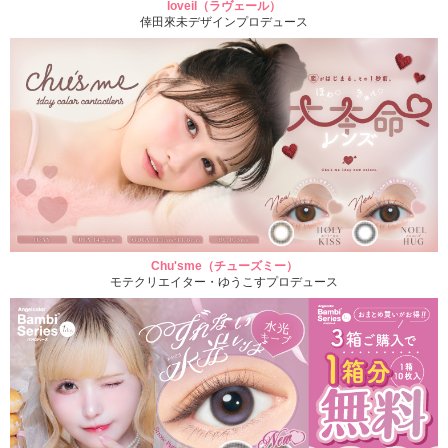
loveil（ラヴェール）
倖田來未デザインプロデュース
Chu'sme（チューズミー）
モテクリエイター・ゆうこすプロデュース