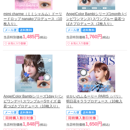
mimi charme（ミミシャルム）ドーリ
AngelColor Bambiシリーズ1month (バ
ードロップ nanakoプロデュース（10
ンビワンマンス) スワンブルー 益若つ
枚入り）
ばさプロデュース（2枚入り）
1,485円
1,760円
当店特別価格
当店特別価格
(税込)
(税込)
AngelColor Bambiシリーズ1day (バン
せかいのふるーりー PARIS（パリ）
ビワンデー) スワンブルーSサイズ 益
明日花キララプロデュース（10枚入
若つばさプロデュース（10枚入り）
り）
1,848円
1,650円
当店特別価格
当店特別価格
(税込)
(税込)