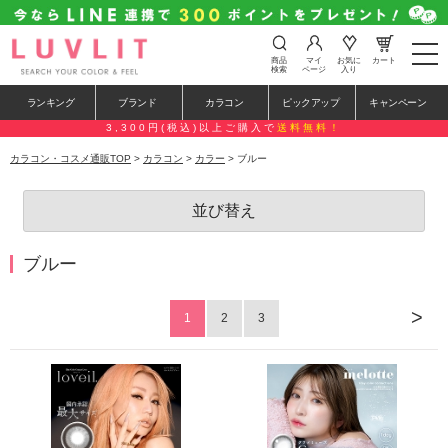
t
商品
マイ
お気に
カート
o
検索
ページ
入り
g
g
ランキング
ブランド
カラコン
ピックアップ
キャンペーン
l
e
3,300円(税込)以上ご購入で
送料無料！
n
a
カラコン・コスメ通販TOP
>
カラコン
>
カラー
> ブルー
v
i
g
並び替え
a
t
i
o
ブルー
n
>
1
2
3