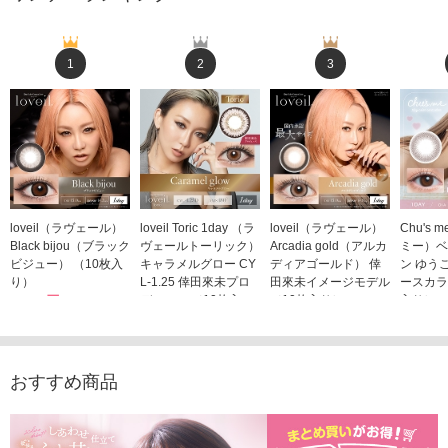
1
2
3
loveil（ラヴェール）
loveil Toric 1day （ラ
loveil（ラヴェール）
Chu's
Black bijou（ブラック
ヴェールトーリック）
Arcadia gold（アルカ
ミー）ベ
ビジュー） （10枚入
キャラメルグロー CY
ディアゴールド） 倖
ン ゆう
り）
L-1.25 倖田來未プロ
田來未イメージモデル
ースカラ
1,760円
デュース （10枚入
（10枚入り）
入り）
(税込)
り）
1,760円
1,705
(税込)
1,760円
(税込)
おすすめ商品