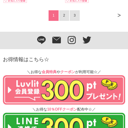
>
1
2
3
お得情報はこちら☆
＼お得な
会員特典
や
クーポン
が利用可能☆／
＼お得な
10％OFFクーポン
配布中☆／