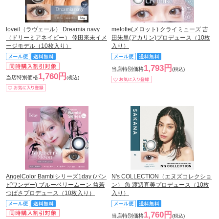
loveil（ラヴェール） Dreamia navy
melotte(メロット) クライミューズ 吉
（ドリーミアネイビー） 倖田來未イメ
田朱里(アカリン)プロデュース（10枚
ージモデル（10枚入り）
入り）
1,793円
当店特別価格
(税込)
1,760円
当店特別価格
(税込)
AngelColor Bambiシリーズ1day (バン
N's COLLECTION（エヌズコレクショ
ビワンデー) ブルーベリームーン 益若
ン） 魚 渡辺直美プロデュース（10枚
つばさプロデュース（10枚入り）
入り）
1,760円
当店特別価格
(税込)