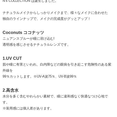
N’s COLLECTION は誕生しました。
ナチュラルメイクからしっかりメイクまで、様々なメイクに合わせた
独自のラインナップで、メイクの完成度がグッとアップ！
Coconuts ココナッツ
ニュアンスブルーが瞳に溶け込む!
透明感を感じさせるナチュラルレンズです。
1.UV CUT
肌や瞳に有害といわれ、白内障などの眼病を引き起こす危険性のある紫
外線を
99％カットします。※UV-A波75％、UV-B波99％
2.高含水
水分を多く含むやわらかい素材で、瞳に違和感なく快適なつけ心地で
す。
※装用感には個人差があります。