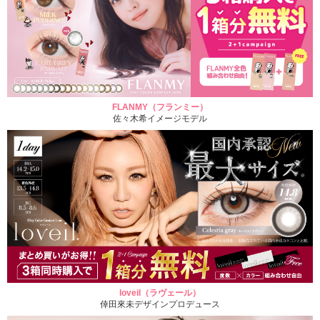
FLANMY（フランミー）
佐々木希イメージモデル
loveil（ラヴェール）
倖田來未デザインプロデュース