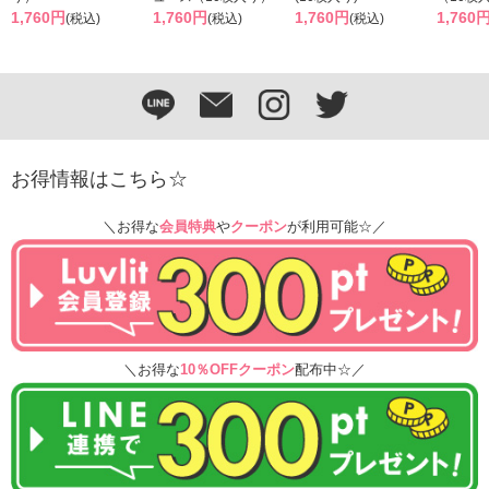
1,760円
1,760円
1,760円
1,760
(税込)
(税込)
(税込)
お得情報はこちら☆
＼お得な
会員特典
や
クーポン
が利用可能☆／
＼お得な
10％OFFクーポン
配布中☆／