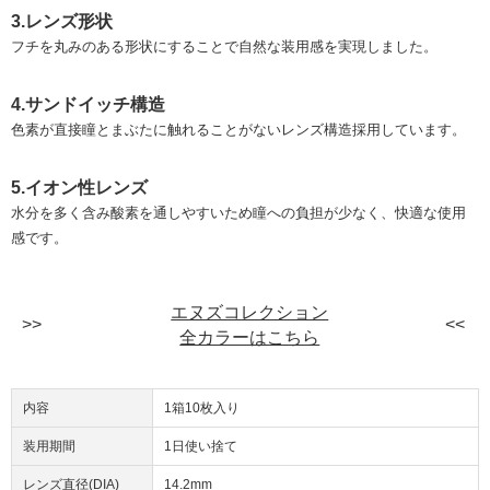
3.レンズ形状
フチを丸みのある形状にすることで自然な装用感を実現しました。
4.サンドイッチ構造
色素が直接瞳とまぶたに触れることがないレンズ構造採用しています。
5.イオン性レンズ
水分を多く含み酸素を通しやすいため瞳への負担が少なく、快適な使用
感です。
エヌズコレクション
全カラーはこちら
内容
1箱10枚入り
装用期間
1日使い捨て
レンズ直径(DIA)
14.2mm