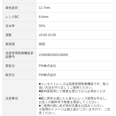
着色直径
12.7mm
レンズBC
8.6mm
含水率
55%
度数
±0.00-10.00
製造国
韓国
高度管理医療機器承
22900BZX00118000
認番号
製造元
PIA株式会社
販売元
PIA株式会社
■コンタクトレンズは高度管理医療機器です。取り
扱い方法を守り正しくご使用ください。
■眼科医院等にて検査を受けてからお求めくださ
い。
注意事項
■眼に異常を感じたら直ちにレンズ使用を中止し、
お近くの眼科等で検査を受診してください。
■ご使用の前に必ず添付文書をお読みください。
※装用のイメージは個人差がございますので、ご注
意ください。