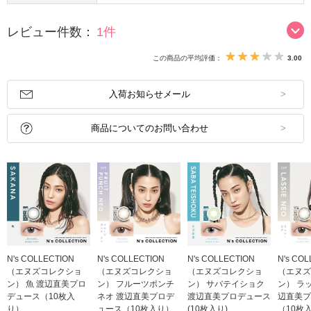
レビュー件数：
1件
この商品の平均評価：
3.00
入荷お知らせメール
商品についてのお問い合わせ
N's COLLECTION
N's COLLECTION
N's COLLECTION
N's CO
（エヌズコレクショ
（エヌズコレクショ
（エヌズコレクショ
（エヌズ
ン） 魚 渡辺直美プロ
ン） フルーツポンチ
ン） サバテイショク
ン） ラ
デュース（10枚入
ネオ 渡辺直美プロデ
渡辺直美プロデュース
辺直美プ
り）
ュース（10枚入り）
(10枚入り)
（10枚