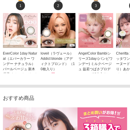
1
2
3
EverColor 1day Natur
loveil（ラヴェール）
AngelColor Bambiシ
Cheritt
al（エバーカラー ワ
Addict blonde（アデ
リーズ1day (バンビワ
ッタワン
ンデー ナチュラル）
ィクトブロンド） （1
ンデー) ミルクベージ
ーヌード
パールベージュ 新木
0枚入り）
ュ 益若つばさプロデ
り）あか
優子イメージモデルカ
1,760円
ュース（10枚入り）
ジモデル
(税込)
ラコン（20枚入り）
1,848円
1,683
(税込)
2,598円
(税込)
おすすめ商品