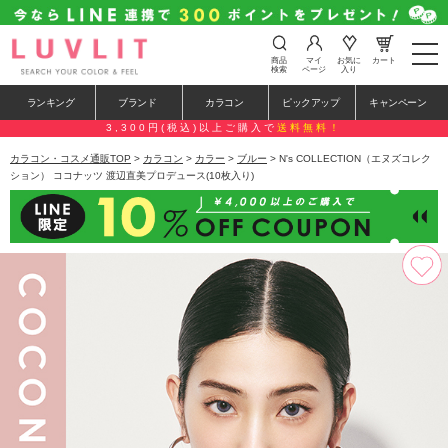
t
商品
マイ
お気に
カート
o
検索
ページ
入り
g
g
ランキング
ブランド
カラコン
ピックアップ
キャンペーン
l
e
3,300円(税込)以上ご購入で
送料無料！
n
a
カラコン・コスメ通販TOP
>
カラコン
>
カラー
>
ブルー
> N's COLLECTION（エヌズコレク
v
ション） ココナッツ 渡辺直美プロデュース(10枚入り)
i
g
a
t
i
o
n