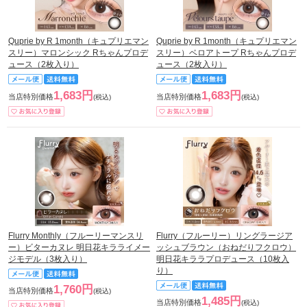
Quprie by R 1month（キュプリエマン
Quprie by R 1month（キュプリエマン
スリー）マロンシック Rちゃんプロデ
スリー）ベロアトープ Rちゃんプロデ
ュース（2枚入り）
ュース（2枚入り）
1,683円
1,683円
当店特別価格
当店特別価格
(税込)
(税込)
Flurry Monthly（フルーリーマンスリ
Flurry（フルーリー）リングラージア
ー）ビターカヌレ 明日花キラライメー
ッシュブラウン（おねだりフクロウ）
ジモデル（3枚入り）
明日花キララプロデュース（10枚入
り）
1,760円
当店特別価格
(税込)
1,485円
当店特別価格
(税込)