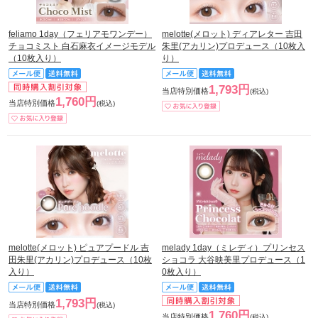
feliamo 1day（フェリアモワンデー）
melotte(メロット) ディアレター 吉田
チョコミスト 白石麻衣イメージモデル
朱里(アカリン)プロデュース（10枚入
（10枚入り）
り）
1,793円
当店特別価格
(税込)
1,760円
当店特別価格
(税込)
melotte(メロット) ピュアプードル 吉
melady 1day（ミレディ）プリンセス
田朱里(アカリン)プロデュース（10枚
ショコラ 大谷映美里プロデュース（1
入り）
0枚入り）
1,793円
当店特別価格
(税込)
1,760円
当店特別価格
(税込)