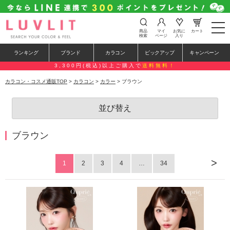
t
商品
マイ
お気に
カート
o
検索
ページ
入り
g
g
ランキング
ブランド
カラコン
ピックアップ
キャンペーン
l
e
3,300円(税込)以上ご購入で
送料無料！
n
a
カラコン・コスメ通販TOP
>
カラコン
>
カラー
> ブラウン
v
i
g
並び替え
a
t
i
o
ブラウン
n
>
1
2
3
4
…
34