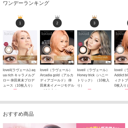
ワンデーランキング
1
2
3
loveil(ラヴェール) aq
loveil（ラヴェール）
loveil（ラヴェール）
lovei
ua rich キャラメルグ
Arcadia gold（アルカ
Honey trick（ハニー
Addict
ロー 倖田來未プロデ
ディアゴールド） 倖
トリック） （10枚入
ィクトブ
ュース（10枚入り）
田來未イメージモデル
り）
0枚入り
1,760円
（10枚入り）
1,760円
1,760
(税込)
(税込)
1,760円
(税込)
おすすめ商品