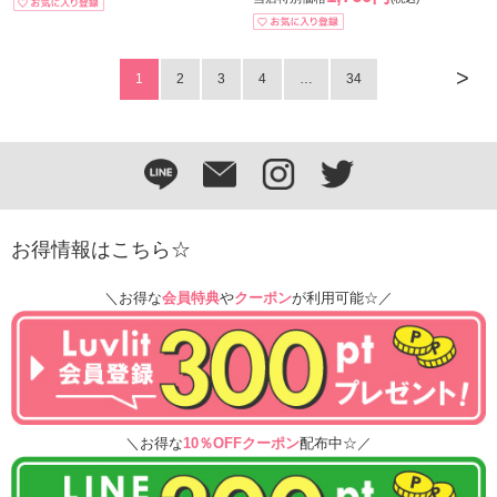
>
1
2
3
4
…
34
お得情報はこちら☆
＼お得な
会員特典
や
クーポン
が利用可能☆／
＼お得な
10％OFFクーポン
配布中☆／