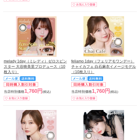
melady 1day（ミレディ）ゼロスピン
feliamo 1day（フェリアモワンデー）
スター 大谷映美里プロデュース（10
チャイカフェ 白石麻衣イメージモデル
枚入り）
（10枚入り）
1,760円
1,760円
当店特別価格
当店特別価格
(税込)
(税込)