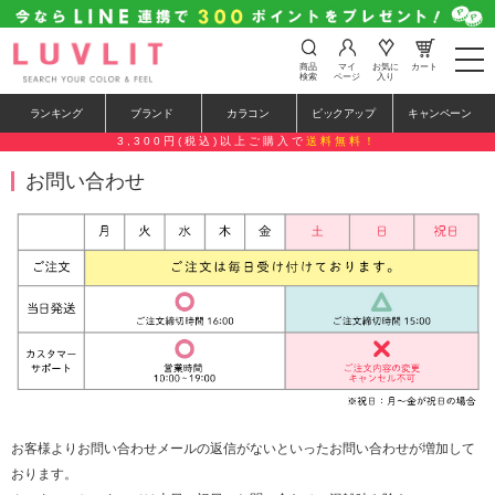
t
商品
マイ
お気に
カート
o
検索
ページ
入り
g
g
ランキング
ブランド
カラコン
ピックアップ
キャンペーン
l
e
3,300円(税込)以上ご購入で
送料無料！
n
a
お問い合わせ
v
i
g
a
t
i
o
n
お客様よりお問い合わせメールの返信がないといったお問い合わせが増加して
おります。