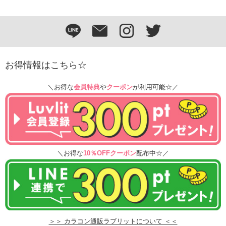
お得情報はこちら☆
＼お得な
会員特典
や
クーポン
が利用可能☆／
＼お得な
10％OFFクーポン
配布中☆／
＞＞ カラコン通販ラブリットについて ＜＜