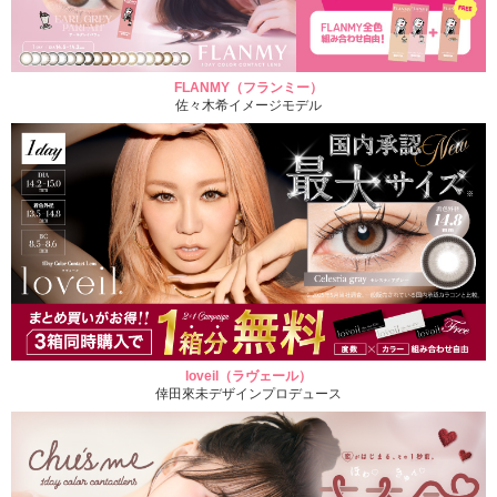
FLANMY（フランミー）
佐々木希イメージモデル
loveil（ラヴェール）
倖田來未デザインプロデュース