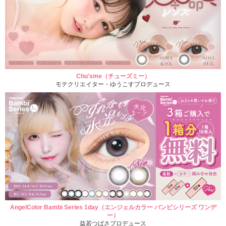
Chu'sme（チューズミー）
モテクリエイター・ゆうこすプロデュース
AngelColor Bambi Series 1day（エンジェルカラー バンビシリーズ ワンデ
ー）
益若つばさプロデュース