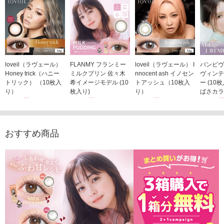
loveil（ラヴェール）
FLANMY フランミー
loveil（ラヴェール） I
バンビヴ
Honey trick（ハニー
ミルクプリン 佐々木
nnocent ash イノセン
ヴィンテ
トリック） （10枚入
希イメージモデル (10
トアッシュ（10枚入
ー (10
り）
枚入り)
り）
ばさカラ
1,760円
1,815円
1,760円
1,848
(税込)
(税込)
(税込)
おすすめ商品