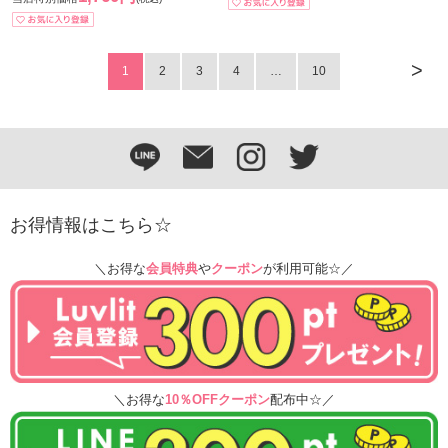
>
1
2
3
4
…
10
お得情報はこちら☆
＼お得な
会員特典
や
クーポン
が利用可能☆／
＼お得な
10％OFFクーポン
配布中☆／