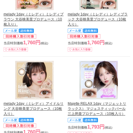
melady 1day（ミレディ）ミレディブ
melady 1day（ミレディ）レディブラ
ラウン 大谷映美里プロデュース（10
ック 大谷映美里プロデュース（10枚
枚入り）
入り）
1,760円
1,760円
当店特別価格
当店特別価格
(税込)
(税込)
melady 1day（ミレディ）アイドルリ
Majette RELAX 1day（マジェットリ
ング 大谷映美里プロデュース（10枚
ラックス） マジェスティックパール
入り）
三上悠亜プロデュース（10枚入り）
1,793円
当店特別価格
(税込)
1,760円
当店特別価格
(税込)