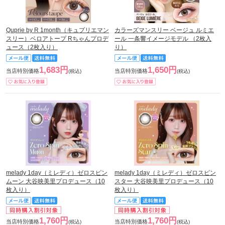
Quprie by R 1month（キュプリエマン
カラーズマンスリー ベージュ ルミエ
スリー）ベロアトープ Rちゃんプロデ
ール 一条響イメージモデル （2枚入
ュース（2枚入り）
り）
1,683円
1,650円
当店特別価格
当店特別価格
(税込)
(税込)
melady 1day（ミレディ）ゼロスピン
melady 1day（ミレディ）ゼロスピン
ムーン 大谷映美里プロデュース（10
スター 大谷映美里プロデュース（10
枚入り）
枚入り）
1,760円
1,760円
当店特別価格
当店特別価格
(税込)
(税込)