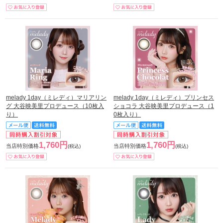
melady 1day（ミレディ）マリアリン
melady 1day（ミレディ）プリンセス
グ 大谷映美里プロデュース（10枚入
ショコラ 大谷映美里プロデュース（1
り）
0枚入り）
1,760円
1,760円
当店特別価格
当店特別価格
(税込)
(税込)