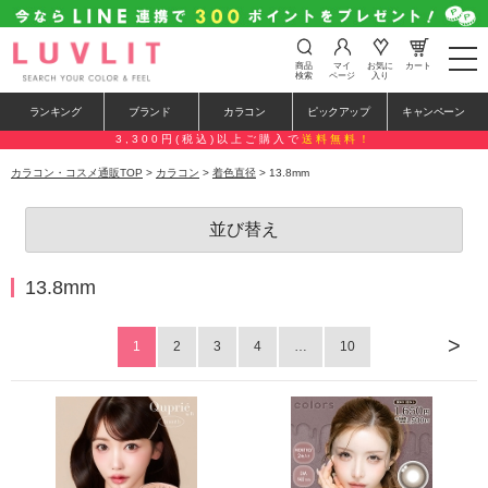
t
商品
マイ
お気に
カート
o
検索
ページ
入り
g
g
ランキング
ブランド
カラコン
ピックアップ
キャンペーン
l
e
3,300円(税込)以上ご購入で
送料無料！
n
a
カラコン・コスメ通販TOP
>
カラコン
>
着色直径
> 13.8mm
v
i
g
並び替え
a
t
i
o
13.8mm
n
>
1
2
3
4
…
10