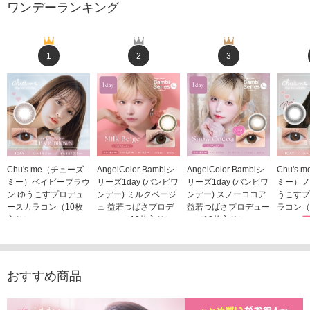
ワンデーランキング
1
2
3
Chu's me（チューズ
AngelColor Bambiシ
AngelColor Bambiシ
Chu's
ミー）ベイビーブラウ
リーズ1day (バンビワ
リーズ1day (バンビワ
ミー）ノ
ン ゆうこすプロデュ
ンデー) ミルクベージ
ンデー) スノーココア
うこすプ
ースカラコン（10枚
ュ 益若つばさプロデ
益若つばさプロデュー
ラコン（
入り）
ュース（10枚入り）
ス（10枚入り）
1,705
1,705円
1,848円
1,848円
(税込)
(税込)
(税込)
おすすめ商品