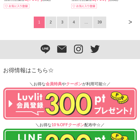
>
1
2
3
4
…
39
お得情報はこちら☆
＼お得な
会員特典
や
クーポン
が利用可能☆／
＼お得な
10％OFFクーポン
配布中☆／