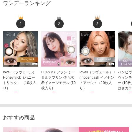
ワンデーランキング
1
2
3
loveil（ラヴェール）
FLANMY フランミー
loveil（ラヴェール） I
バンビヴ
Honey trick（ハニー
ミルクプリン 佐々木
nnocent ash イノセン
ヴィンテ
トリック） （10枚入
希イメージモデル (10
トアッシュ（10枚入
ー (10
り）
枚入り)
り）
ばさカラ
1,760円
1,815円
1,760円
1,848
(税込)
(税込)
(税込)
おすすめ商品