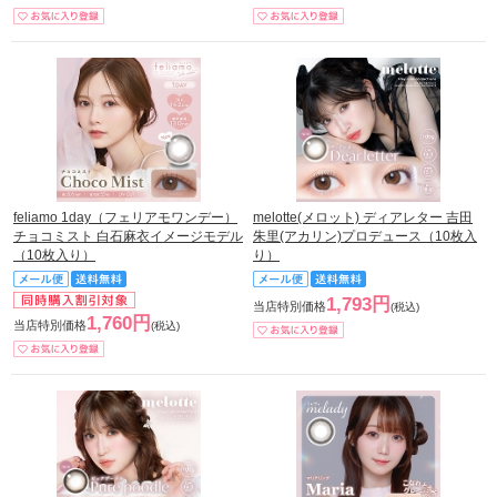
feliamo 1day（フェリアモワンデー）
melotte(メロット) ディアレター 吉田
チョコミスト 白石麻衣イメージモデル
朱里(アカリン)プロデュース（10枚入
（10枚入り）
り）
1,793円
当店特別価格
(税込)
1,760円
当店特別価格
(税込)