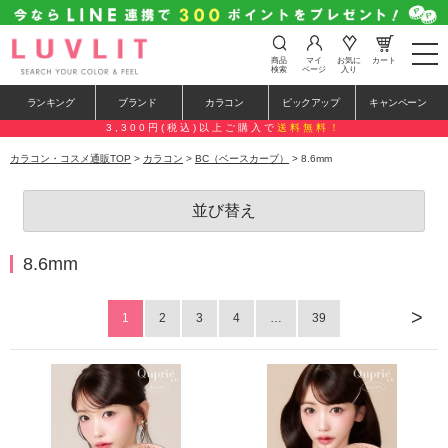
t
商品
マイ
お気に
カート
o
検索
ページ
入り
g
g
ランキング
ブランド
カラコン
ピックアップ
キャンペーン
l
e
3,300円(税込)以上ご購入で
送料無料！
n
a
カラコン・コスメ通販TOP
>
カラコン
>
BC（ベースカーブ）
> 8.6mm
v
i
g
並び替え
a
t
i
o
8.6mm
n
>
1
2
3
4
…
39