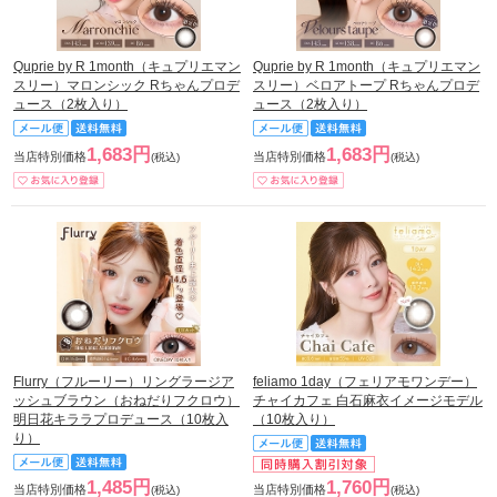
Quprie by R 1month（キュプリエマン
Quprie by R 1month（キュプリエマン
スリー）マロンシック Rちゃんプロデ
スリー）ベロアトープ Rちゃんプロデ
ュース（2枚入り）
ュース（2枚入り）
1,683円
1,683円
当店特別価格
当店特別価格
(税込)
(税込)
Flurry（フルーリー）リングラージア
feliamo 1day（フェリアモワンデー）
ッシュブラウン（おねだりフクロウ）
チャイカフェ 白石麻衣イメージモデル
明日花キララプロデュース（10枚入
（10枚入り）
り）
1,485円
1,760円
当店特別価格
当店特別価格
(税込)
(税込)