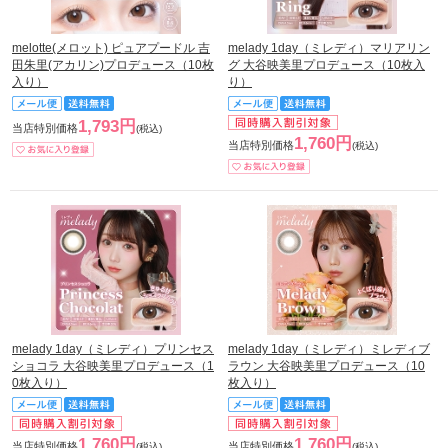
melotte(メロット) ピュアプードル 吉
melady 1day（ミレディ）マリアリン
田朱里(アカリン)プロデュース（10枚
グ 大谷映美里プロデュース（10枚入
入り）
り）
1,793円
当店特別価格
(税込)
1,760円
当店特別価格
(税込)
melady 1day（ミレディ）プリンセス
melady 1day（ミレディ）ミレディブ
ショコラ 大谷映美里プロデュース（1
ラウン 大谷映美里プロデュース（10
0枚入り）
枚入り）
1,760円
1,760円
当店特別価格
当店特別価格
(税込)
(税込)