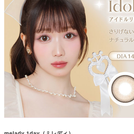
melady 1day（ミレディ）