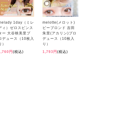
melady 1day（ミレ
melotte(メロット)
ディ）ゼロスピンス
ビーブロンド 吉田
ター 大谷映美里プ
朱里(アカリン)プロ
ロデュース（10枚入
デュース（10枚入
り）
り）
1,760円
(税込)
1,793円
(税込)