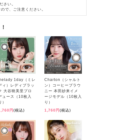
ださい。
すので、ご注意ください。
す！
melady 1day（ミレ
Charton（シャルト
ディ）レディブラッ
ン）コーヒーブラウ
ク 大谷映美里プロ
ニー 本田紗来イメ
デュース（10枚入
ージモデル（10枚入
り）
り）
1,760円
(税込)
1,760円
(税込)