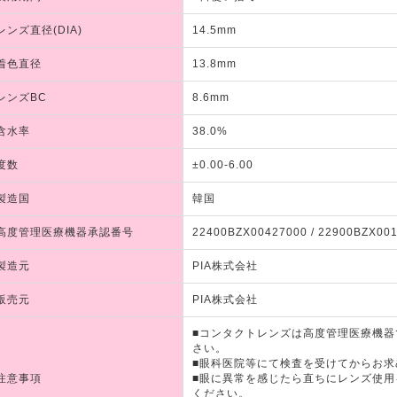
レンズ直径(DIA)
14.5mm
着色直径
13.8mm
レンズBC
8.6mm
含水率
38.0%
度数
±0.00-6.00
製造国
韓国
高度管理医療機器承認番号
22400BZX00427000 / 22900BZX00
製造元
PIA株式会社
販売元
PIA株式会社
■コンタクトレンズは高度管理医療機
さい。
■眼科医院等にて検査を受けてからお求
注意事項
■眼に異常を感じたら直ちにレンズ使
ください。