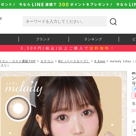
販
）
ブランド
ランキング
ピ
3,300円(税込)以上ご購入で
送料無料！
ラコン・コスメ通販TOP
>
カラコン
>
BC（ベースカーブ）
>
8.6mm
> melady 1
枚入り）
m
当
[