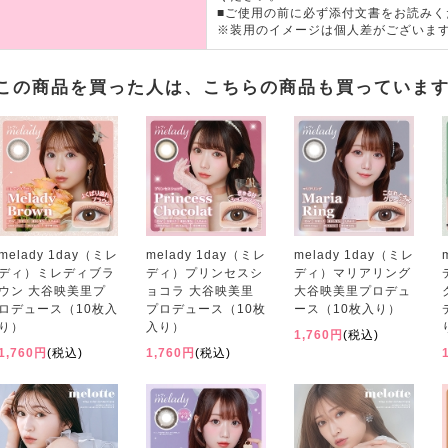
■ご使用の前に必ず添付文書をお読みく
※装用のイメージは個人差がございま
この商品を買った人は、こちらの商品も買っていま
melady 1day（ミレ
melady 1day（ミレ
melady 1day（ミレ
ディ）ミレディブラ
ディ）プリンセスシ
ディ）マリアリング
ウン 大谷映美里プ
ョコラ 大谷映美里
大谷映美里プロデュ
ロデュース（10枚入
プロデュース（10枚
ース（10枚入り）
り）
入り）
1,760円
(税込)
1,760円
(税込)
1,760円
(税込)