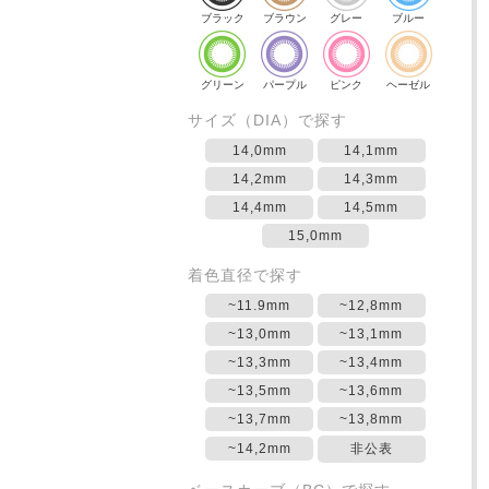
ブラック
ブラウン
グレー
ブルー
グリーン
パープル
ピンク
ヘーゼル
サイズ（DIA）で探す
14,0mm
14,1mm
14,2mm
14,3mm
14,4mm
14,5mm
15,0mm
着色直径で探す
~11.9mm
~12,8mm
~13,0mm
~13,1mm
~13,3mm
~13,4mm
~13,5mm
~13,6mm
~13,7mm
~13,8mm
~14,2mm
非公表