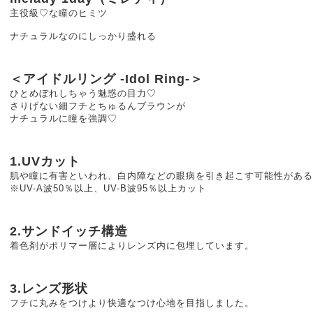
主役級♡な瞳のヒミツ
ナチュラルなのにしっかり盛れる
＜アイドルリング -Idol Ring-＞
ひとめぼれしちゃう魅惑の目力♡
さりげない細フチとちゅるんブラウンが
ナチュラルに瞳を強調♡
1.UVカット
肌や瞳に有害といわれ、白内障などの眼病を引き起こす可能性がある
※UV-A波50％以上、UV-B波95％以上カット
2.サンドイッチ構造
着色剤がポリマー層によりレンズ内に包埋しています。
3.レンズ形状
フチに丸みをつけより快適なつけ心地を目指しました。