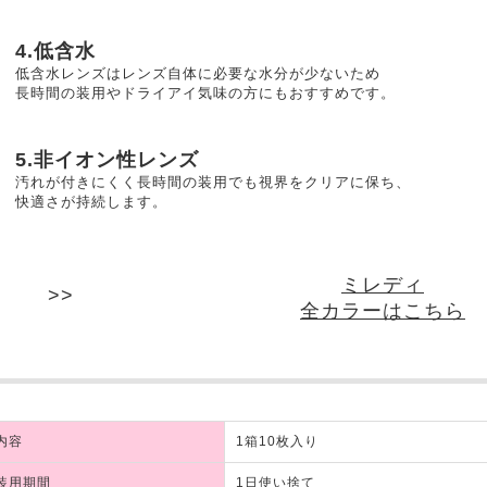
4.低含水
低含水レンズはレンズ自体に必要な水分が少ないため
長時間の装用やドライアイ気味の方にもおすすめです。
5.非イオン性レンズ
汚れが付きにくく長時間の装用でも視界をクリアに保ち、
快適さが持続します。
ミレディ
全カラーはこちら
内容
1箱10枚入り
装用期間
1日使い捨て