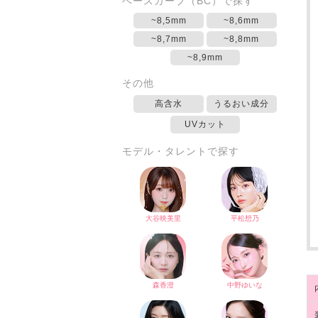
ベースカーブ（BC）で探す
~8,5mm
~8,6mm
~8,7mm
~8,8mm
~8,9mm
その他
高含水
うるおい成分
UVカット
モデル・タレントで探す