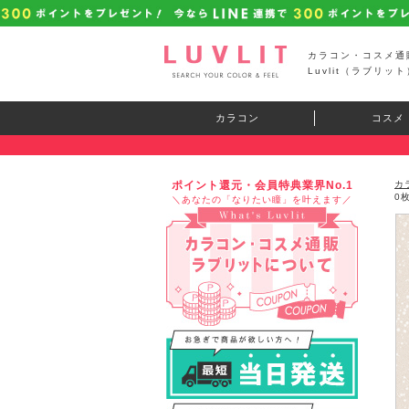
カラコン・コスメ通
Luvlit（ラブリット
カラコン
コスメ
ポイント還元・会員特典業界No.1
カ
0
＼あなたの「なりたい瞳」を叶えます／