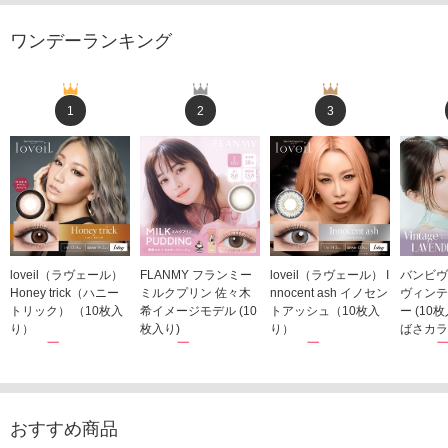
ワンデーランキング
1
2
3
loveil（ラヴェール）
FLANMY フランミー
loveil（ラヴェール） I
バンビヴ
Honey trick（ハニー
ミルクプリン 佐々木
nnocent ash イノセン
ヴィンテ
トリック） （10枚入
希イメージモデル (10
トアッシュ（10枚入
ー (10
り）
枚入り)
り）
ばさカラ
1,760円
1,815円
1,760円
1,848
(税込)
(税込)
(税込)
おすすめ商品