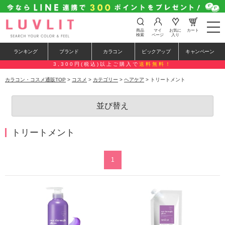
t
商品
マイ
お気に
カート
o
検索
ページ
入り
g
g
ランキング
ブランド
カラコン
ピックアップ
キャンペーン
l
e
3,300円(税込)以上ご購入で
送料無料！
n
a
カラコン・コスメ通販TOP
>
コスメ
>
カテゴリー
>
ヘアケア
> トリートメント
v
i
g
並び替え
a
t
i
o
トリートメント
n
1