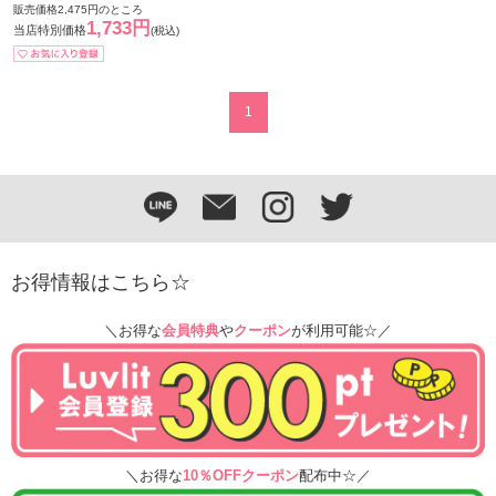
販売価格2,475円のところ
1,733円
当店特別価格
(税込)
1
お得情報はこちら☆
＼お得な
会員特典
や
クーポン
が利用可能☆／
＼お得な
10％OFFクーポン
配布中☆／