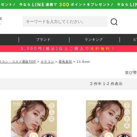
販
）
ブランド
ランキング
ピ
3,300円(税込)以上ご購入で
送料無料！
ラコン・コスメ通販TOP
>
カラコン
>
着色直径
> 11.9mm
並び替
2 件中 1-2 件表示