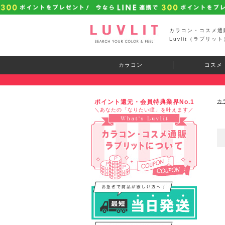
カラコン・コスメ通
Luvlit（ラブリット
カラコン
コスメ
ポイント還元・会員特典業界No.1
カ
＼あなたの「なりたい瞳」を叶えます／