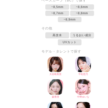
ベースカーブ（BC）で探す
~8,5mm
~8,6mm
~8,7mm
~8,8mm
~8,9mm
その他
高含水
うるおい成分
UVカット
モデル・タレントで探す