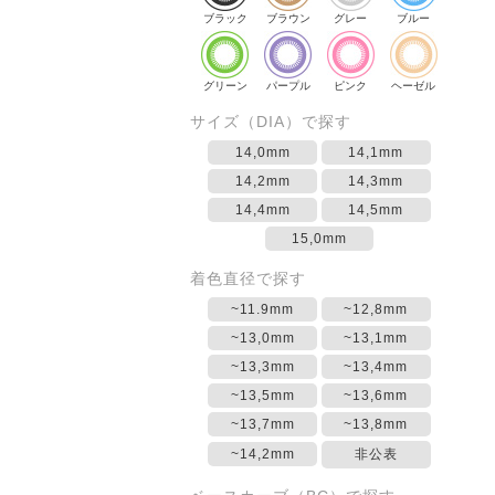
ブラック
ブラウン
グレー
ブルー
グリーン
パープル
ピンク
ヘーゼル
サイズ（DIA）で探す
14,0mm
14,1mm
14,2mm
14,3mm
14,4mm
14,5mm
15,0mm
着色直径で探す
~11.9mm
~12,8mm
~13,0mm
~13,1mm
~13,3mm
~13,4mm
~13,5mm
~13,6mm
~13,7mm
~13,8mm
~14,2mm
非公表