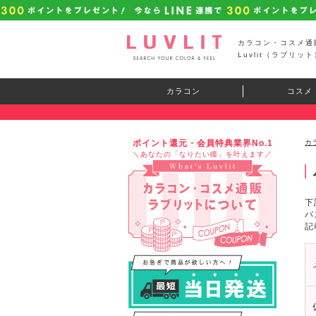
カラコン・コスメ通
Luvlit（ラブリット
カラコン
コスメ
ポイント還元・会員特典業界No.1
カ
＼あなたの「なりたい瞳」を叶えます／
下
パ
記