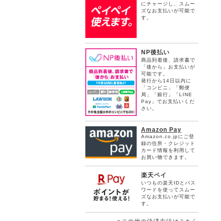
にチャージし、スムー
ズなお支払いが可能で
す。
NP後払い
商品到着後、請求書で
「後から」お支払いが
可能です。
発行から14日以内に
「コンビニ」「郵便
局」「銀行」「LINE
Pay」でお支払いくだ
さい。
Amazon Pay
Amazon.co.jpにご登
録の住所・クレジット
カード情報を利用して
お買い物できます。
楽天ペイ
いつもの楽天IDとパス
ワードを使ってスムー
ズなお支払いが可能で
す。