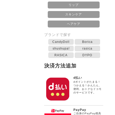
リップ
スキンケア
ヘアケア
ブランドで探す
CandyDoll
Borica
shushupa!
rasica
RASICA
DYPO
決済方法追加
d払い
dポイントがたまる！
つかえる！かんたん、
便利、おトクなドコモ
のサービスです。
PayPay
ご自身のPayPay残高