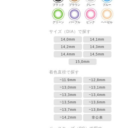
ブラック
ブラウン
グレー
ブルー
グリーン
パープル
ピンク
ヘーゼル
サイズ（DIA）で探す
14,0mm
14,1mm
14,2mm
14,3mm
14,4mm
14,5mm
15,0mm
着色直径で探す
~11.9mm
~12,8mm
~13,0mm
~13,1mm
~13,3mm
~13,4mm
~13,5mm
~13,6mm
~13,7mm
~13,8mm
~14,2mm
非公表