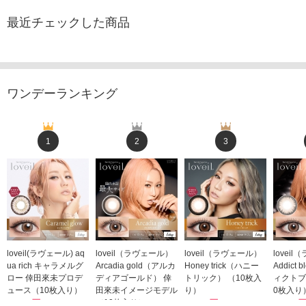
最近チェックした商品
ワンデーランキング
1
2
3
loveil(ラヴェール) aq
loveil（ラヴェール）
loveil（ラヴェール）
lovei
ua rich キャラメルグ
Arcadia gold（アルカ
Honey trick（ハニー
Addict
ロー 倖田來未プロデ
ディアゴールド） 倖
トリック） （10枚入
ィクトブ
ュース（10枚入り）
田來未イメージモデル
り）
0枚入り
1,760円
（10枚入り）
1,760円
1,760
(税込)
(税込)