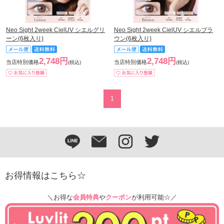
Neo Sight 2week CielUV シエルグリ
Neo Sight 2week CielUV シエルブラ
ーン(6枚入り)
ウン(6枚入り)
2,748円
2,748円
当店特別価格
当店特別価格
(税込)
(税込)
1
お得情報はこちら☆
＼お得な
会員特典
や
クーポン
が利用可能☆／