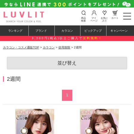
t
商品
マイ
お気に
カート
o
検索
ページ
入り
g
g
ランキング
ブランド
カラコン
ピックアップ
キャンペーン
l
e
3,300円(税込)以上ご購入で
送料無料！
n
a
カラコン・コスメ通販TOP
>
カラコン
>
使用期限
> 2週間
v
i
g
並び替え
a
t
i
o
2週間
n
1