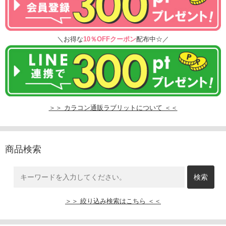
＼お得な
10％OFFクーポン
配布中☆／
＞＞ カラコン通販ラブリットについて ＜＜
商品検索
＞＞ 絞り込み検索はこちら ＜＜