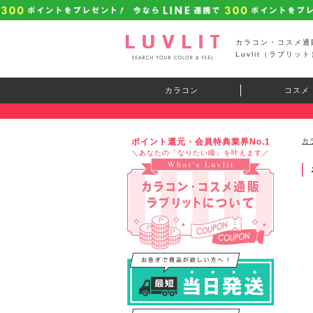
カラコン・コスメ通
Luvlit（ラブリット
カラコン
コスメ
ポイント還元・会員特典業界No.1
カ
＼あなたの「なりたい瞳」を叶えます／