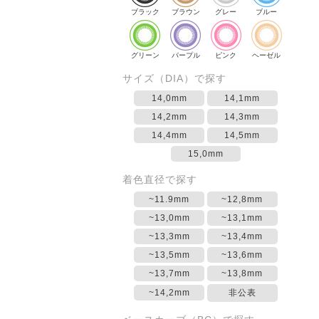
ブラック
ブラウン
グレー
ブルー
グリーン
パープル
ピンク
ヘーゼル
サイズ（DIA）で探す
14,0mm
14,1mm
14,2mm
14,3mm
14,4mm
14,5mm
15,0mm
着色直径で探す
~11.9mm
~12,8mm
~13,0mm
~13,1mm
~13,3mm
~13,4mm
~13,5mm
~13,6mm
~13,7mm
~13,8mm
~14,2mm
非公表