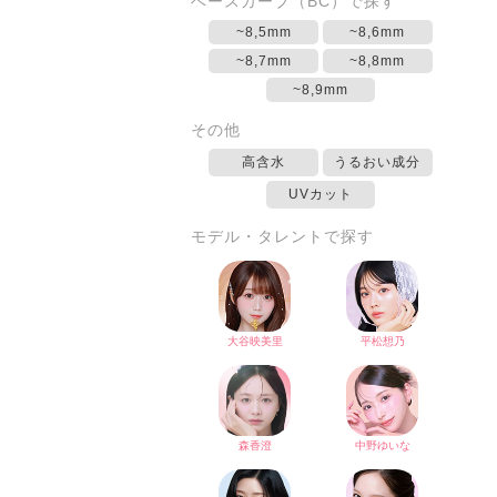
ベースカーブ（BC）で探す
~8,5mm
~8,6mm
~8,7mm
~8,8mm
~8,9mm
その他
高含水
うるおい成分
UVカット
モデル・タレントで探す