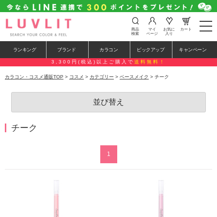
t
商品
マイ
お気に
カート
o
検索
ページ
入り
g
g
ランキング
ブランド
カラコン
ピックアップ
キャンペーン
l
e
3,300円(税込)以上ご購入で
送料無料！
n
a
カラコン・コスメ通販TOP
>
コスメ
>
カテゴリー
>
ベースメイク
> チーク
v
i
g
並び替え
a
t
i
o
チーク
n
1