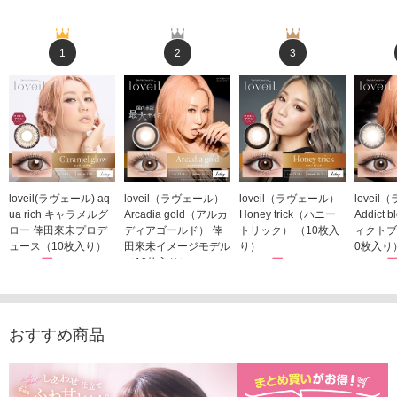
1
2
3
loveil(ラヴェール) aq
loveil（ラヴェール）
loveil（ラヴェール）
lovei
ua rich キャラメルグ
Arcadia gold（アルカ
Honey trick（ハニー
Addict
ロー 倖田來未プロデ
ディアゴールド） 倖
トリック） （10枚入
ィクトブ
ュース（10枚入り）
田來未イメージモデル
り）
0枚入り
1,760円
（10枚入り）
1,760円
1,760
(税込)
(税込)
1,760円
(税込)
おすすめ商品