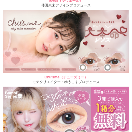
loveil（ラヴェール）
倖田來未デザインプロデュース
Chu'sme（チューズミー）
モテクリエイター・ゆうこすプロデュース