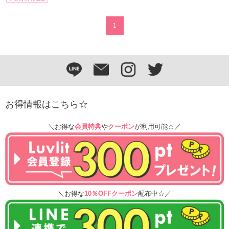
1
お得情報はこちら☆
＼お得な
会員特典
や
クーポン
が利用可能☆／
＼お得な
10％OFFクーポン
配布中☆／