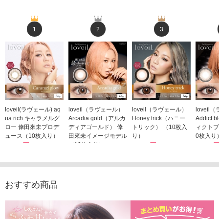
1
2
3
loveil(ラヴェール) aq
loveil（ラヴェール）
loveil（ラヴェール）
lovei
ua rich キャラメルグ
Arcadia gold（アルカ
Honey trick（ハニー
Addict
ロー 倖田來未プロデ
ディアゴールド） 倖
トリック） （10枚入
ィクトブ
ュース（10枚入り）
田來未イメージモデル
り）
0枚入り
1,760円
（10枚入り）
1,760円
1,760
(税込)
(税込)
1,760円
(税込)
おすすめ商品