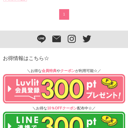
1
お得情報はこちら☆
＼お得な
会員特典
や
クーポン
が利用可能☆／
＼お得な
10％OFFクーポン
配布中☆／