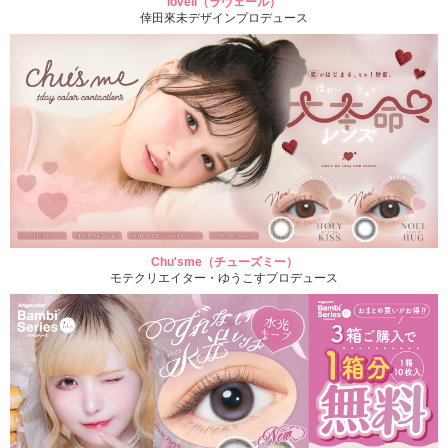
loveil（ラヴェール）
倖田來未デザインプロデュース
Chu'sme（チューズミー）
モテクリエイター・ゆうこすプロデュース