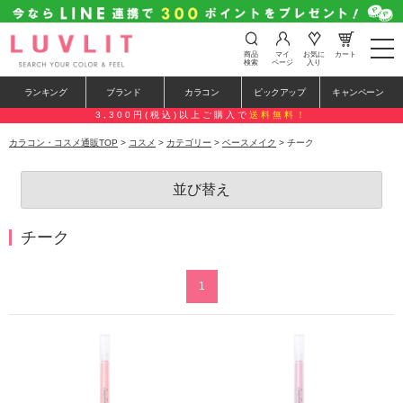
t
商品
マイ
お気に
カート
o
検索
ページ
入り
g
g
ランキング
ブランド
カラコン
ピックアップ
キャンペーン
l
e
3,300円(税込)以上ご購入で
送料無料！
n
a
カラコン・コスメ通販TOP
>
コスメ
>
カテゴリー
>
ベースメイク
> チーク
v
i
g
並び替え
a
t
i
o
チーク
n
1