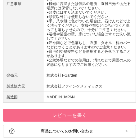
注意事項
●極端に高温または低温の場所、直射日光のあたる
場所には保管しないでください。
●頭皮にはすり込まないでください。
●頭髪以外には使用しないでください。
●手、爪や肌に色がついた場合は、石けんなどでよ
く洗ってください。 衣服や布などに色がつくと洗
っても落ちませんので、十分にご注意ください。
●浴槽や浴室の壁、床についた場合はすぐに洗い流
してください。
●汗や雨などで色落ちし、衣服、タオル、枕カバー
などにつくことがありますのでご注意ください。
●育毛剤や整髪料などを使用すると色落ちすること
があります。
●公衆浴場などでの使用は、汚れなどで周囲の人の
迷惑になりますのでご遠慮ください。
発売元
株式会社T-Garden
製造販売元
株式会社ファインケメティックス
製造国
MADE IN JAPAN
レビューを書く
商品についてのお問い合わせ