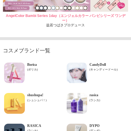
AngelColor Bambi Series 1day（エンジェルカラー バンビシリーズ ワンデ
ー）
益若つばさプロデュース
コスメブランド一覧