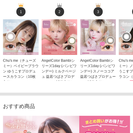
1
2
3
Chu's me（チューズ
AngelColor Bambiシ
AngelColor Bambiシ
Chu's
ミー）ベイビーブラウ
リーズ1day (バンビワ
リーズ1day (バンビワ
ミー）ノ
ン ゆうこすプロデュ
ンデー) ミルクベージ
ンデー) スノーココア
うこすプ
ースカラコン（10枚
ュ 益若つばさプロデ
益若つばさプロデュー
ラコン（
入り）
ュース（10枚入り）
ス（10枚入り）
1,705
1,705円
1,848円
1,848円
(税込)
(税込)
(税込)
おすすめ商品