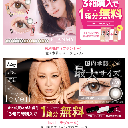
FLANMY（フランミー）
佐々木希イメージモデル
loveil（ラヴェール）
倖田來未デザインプロデュース