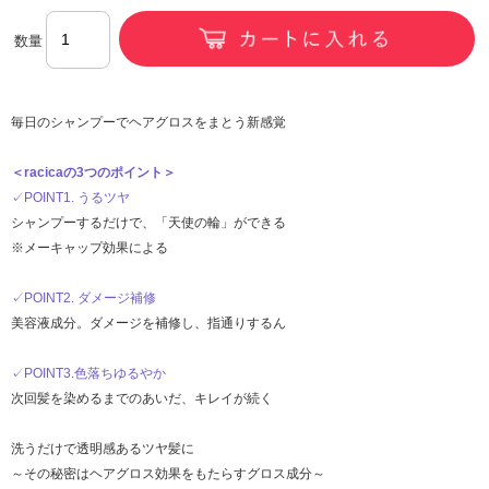
数量
毎日のシャンプーでヘアグロスをまとう新感覚
＜racicaの3つのポイント＞
✓POINT1. うるツヤ
シャンプーするだけで、「天使の輪」ができる
※メーキャップ効果による
✓POINT2. ダメージ補修
美容液成分。ダメージを補修し、指通りするん
✓POINT3.色落ちゆるやか
次回髪を染めるまでのあいだ、キレイが続く
洗うだけで透明感あるツヤ髪に
～その秘密はヘアグロス効果をもたらすグロス成分～