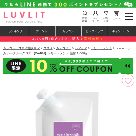
t
商品
マイ
お気に
カート
o
検索
ページ
入り
g
g
ランキング
ブランド
カラコン
ピックアップ
キャンペーン
l
e
3,300円(税込)以上ご購入で
送料無料！
n
a
カラコン・コスメ通販TOP
>
コスメ
>
カテゴリー
>
ヘアケア
>
トリートメント
> rasica ラシ
v
カ シースルーグロス 【WARM】トリートメント 詰替 1,000g
i
g
a
t
i
o
n