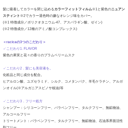
髪に吸着してカラーを閉じ込める
カラーフィットフィルム
※1と紫色の
ニュアン
スティント
※2でカラー退色時の嫌なオレンジ味をカバー。
(※1 特徴成分／ポリクオタニウム-47、アスパラギン酸、ゼイン)
(※2 特徴成分／12種のアミノ酸コンプレックス)
＜racicaの3つのこだわり＞
✓こだわり1. FLAVOR
紫色の果実と花々の香りのプラムベリームスク
✓こだわり2．髪にも美容液を。
化粧品と同じ成分を配合。
ヒアルロン酸、ユズセラミド、シルク、コメタンパク、羊毛ケラチン、アルガ
ンオイル(※アルガニアスピノサ核油)等
✓こだわり3．フリー処方
シャンプー：シリコーンフリー、パラベンフリー、タルクフリー、無鉱物油、
アルコールフリー
トリートメント：パラベンフリー、タルクフリー、無鉱物油、石油系界面活性
剤フリー