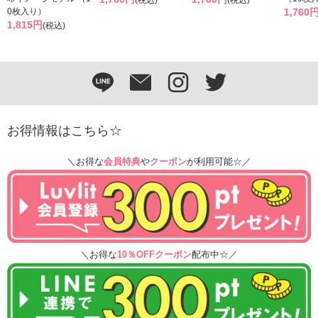
(税込)
(税込)
0枚入り）
1,760
1,815円
(税込)
お得情報はこちら☆
＼お得な
会員特典
や
クーポン
が利用可能☆／
＼お得な
10％OFFクーポン
配布中☆／