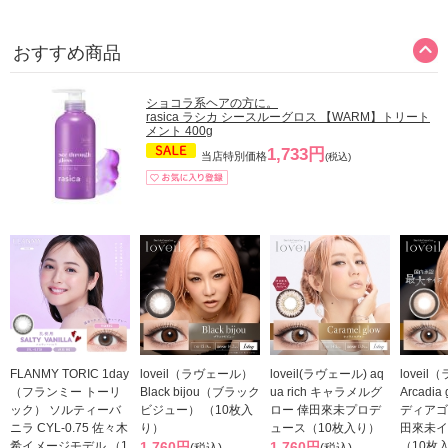
おすすめ商品
ショコラ系ヘアの方に。
rasica ラシカ シースルーグロス 【WARM】トリート
メント 400g
1,733円
当店特別価格
(税込)
FLANMY TORIC 1day
loveil（ラヴェール）
loveil(ラヴェール) aq
lovei
（フランミー トーリ
Black bijou（ブラック
ua rich キャラメルグ
Arcadi
ック） ソルティーバ
ビジュー） （10枚入
ロー 倖田來未プロデ
ディアゴ
ニラ CYL-0.75 佐々木
り）
ュース（10枚入り）
田來未イ
希イメージモデル （1
1,760円
1,760円
（10枚