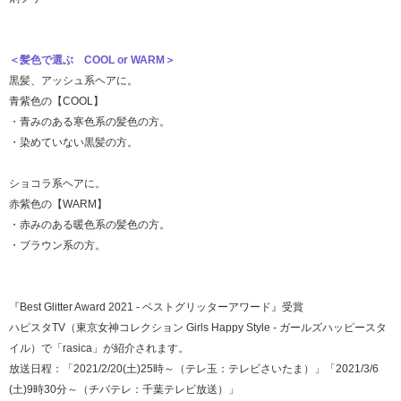
＜髪色で選ぶ COOL or WARM＞
黒髪、アッシュ系ヘアに。
青紫色の
【COOL】
・青みのある寒色系の髪色の方。
・染めていない黒髪の方。
ショコラ系ヘアに。
赤紫色の
【WARM】
・赤みのある暖色系の髪色の方。
・ブラウン系の方。
『Best Glitter Award 2021 - ベストグリッターアワード』受賞
ハピスタTV（東京女神コレクション Girls Happy Style - ガールズハッピースタ
イル）で「rasica」が紹介されます。
放送日程：「2021/2/20(土)25時～（テレ玉：テレビさいたま）」「2021/3/6
(土)9時30分～（チバテレ：千葉テレビ放送）」