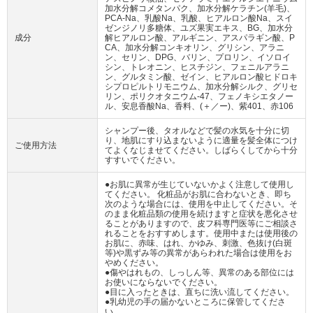
加水分解コメタンパク、加水分解ケラチン(羊毛)、
PCA-Na、乳酸Na、乳酸、ヒアルロン酸Na、スイ
ゼンジノリ多糖体、ユズ果実エキス、BG、加水分
成分
解ヒアルロン酸、アルギニン、アスパラギン酸、P
CA、加水分解コンキオリン、グリシン、アラニ
ン、セリン、DPG、バリン、プロリン、イソロイ
シン、トレオニン、ヒスチジン、フェニルアラニ
ン、グルタミン酸、ゼイン、ヒアルロン酸ヒドロキ
シプロピルトリモニウム、加水分解シルク、グリセ
リン、ポリクオタニウム-47、フェノキシエタノー
ル、安息香酸Na、香料、(＋／ー)、紫401、赤106
シャンプー後、タオルなどで髪の水気を十分に切
り、地肌にすり込まないように適量を髪全体につけ
ご使用方法
てよくなじませてください。しばらくしてから十分
すすいでください。
●お肌に異常が生じていないかよく注意して使用し
てください。 化粧品がお肌に合わないとき、即ち
次のような場合には、使用を中止してください。そ
のまま化粧品類の使用を続けますと症状を悪化させ
ることがありますので、皮フ科専門医等にご相談さ
れることをおすすめします。使用中または使用後の
お肌に、赤味、はれ、かゆみ、刺激、色抜け(白斑
等)や黒ずみ等の異常があらわれた場合は使用をお
やめください。
●傷やはれもの、しっしん等、異常のある部位には
お使いにならないでください。
●目に入ったときは、直ちに洗い流してください。
●乳幼児の手の届かないところに保管してくださ
い。