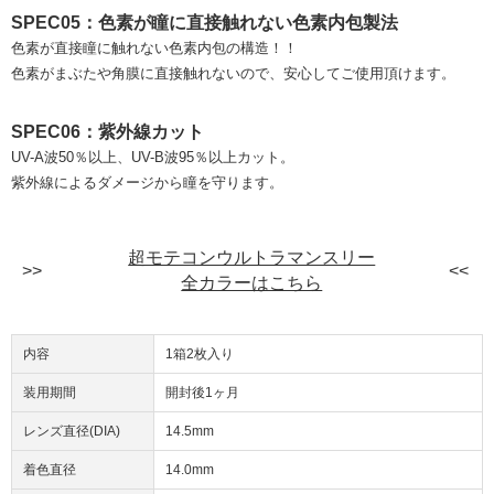
SPEC05：色素が瞳に直接触れない色素内包製法
色素が直接瞳に触れない色素内包の構造！！
色素がまぶたや角膜に直接触れないので、安心してご使用頂けます。
SPEC06：紫外線カット
UV-A波50％以上、UV-B波95％以上カット。
紫外線によるダメージから瞳を守ります。
超モテコンウルトラマンスリー
全カラーはこちら
内容
1箱2枚入り
装用期間
開封後1ヶ月
レンズ直径(DIA)
14.5mm
着色直径
14.0mm