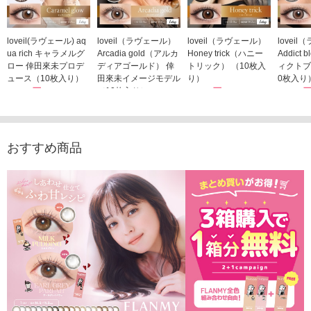
loveil(ラヴェール) aq
loveil（ラヴェール）
loveil（ラヴェール）
lovei
ua rich キャラメルグ
Arcadia gold（アルカ
Honey trick（ハニー
Addict
ロー 倖田來未プロデ
ディアゴールド） 倖
トリック） （10枚入
ィクトブ
ュース（10枚入り）
田來未イメージモデル
り）
0枚入り
1,760円
（10枚入り）
1,760円
1,760
(税込)
(税込)
1,760円
(税込)
おすすめ商品