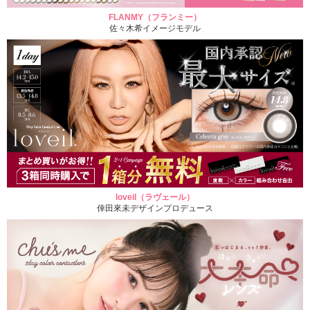
FLANMY（フランミー）
佐々木希イメージモデル
loveil（ラヴェール）
倖田來未デザインプロデュース