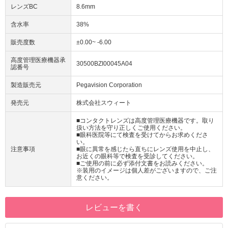
レンズBC
8.6mm
含水率
38%
販売度数
±0.00~ -6.00
高度管理医療機器承
30500BZI00045A04
認番号
製造販売元
Pegavision Corporation
発売元
株式会社スウィート
■コンタクトレンズは高度管理医療機器です。取り
扱い方法を守り正しくご使用ください。
■眼科医院等にて検査を受けてからお求めくださ
い。
注意事項
■眼に異常を感じたら直ちにレンズ使用を中止し、
お近くの眼科等で検査を受診してください。
■ご使用の前に必ず添付文書をお読みください。
※装用のイメージは個人差がございますので、ご注
意ください。
レビューを書く