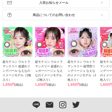
入荷お知らせメール
商品についてのお問い合わせ
超モテコン ウルトラ
超モテコン ウルトラ
超モテコン ウルトラ
超モテコ
マンスリー 超盛れリ
マンスリー 超盛れシ
マンスリー 超理想リ
マンスリ
ングパール なえなの
ュガーベージュ なえ
ングベージュ なえな
ングベー
イメージモデル（2枚
なのイメージモデル
のイメージモデル（2
のイメー
入り）
（2枚入り）
枚入り）
枚入り）
1,650円
1,650円
1,650円
1,650
(税込)
(税込)
(税込)