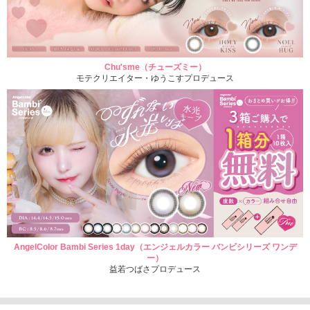
Chu'sme（チューズミー）
モテクリエイター・ゆうこすプロデュース
AngelColor Bambi Series 1day（エンジェルカラー バンビシリーズ ワンデ
ー）
益若つばさプロデュース