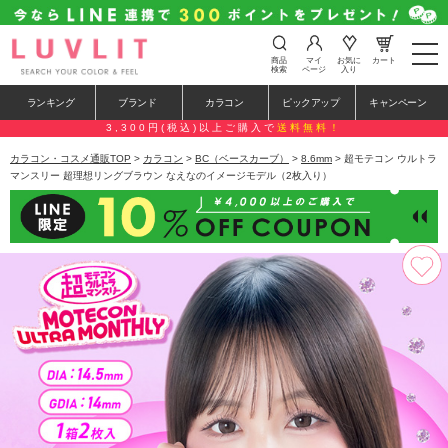
t
商品
マイ
お気に
カート
o
検索
ページ
入り
g
g
ランキング
ブランド
カラコン
ピックアップ
キャンペーン
l
e
3,300円(税込)以上ご購入で
送料無料！
n
a
カラコン・コスメ通販TOP
>
カラコン
>
BC（ベースカーブ）
>
8.6mm
> 超モテコン ウルトラ
v
マンスリー 超理想リングブラウン なえなのイメージモデル（2枚入り）
i
g
a
t
i
o
n