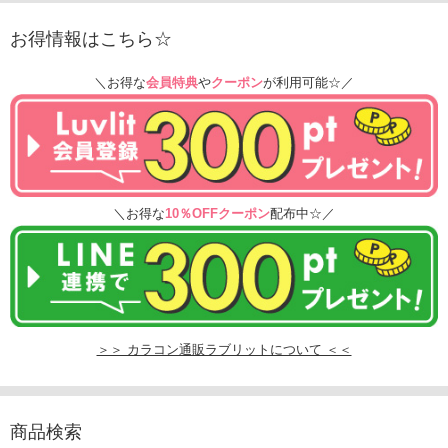
お得情報はこちら☆
＼お得な
会員特典
や
クーポン
が利用可能☆／
＼お得な
10％OFFクーポン
配布中☆／
＞＞ カラコン通販ラブリットについて ＜＜
商品検索