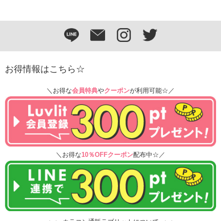
お得情報はこちら☆
＼お得な
会員特典
や
クーポン
が利用可能☆／
＼お得な
10％OFFクーポン
配布中☆／