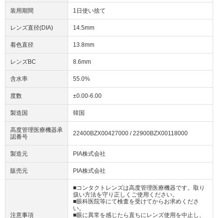
装用期間
1日使い捨て
レンズ直径(DIA)
14.5mm
着色直径
13.8mm
レンズBC
8.6mm
含水率
55.0%
度数
±0.00-6.00
製造国
韓国
高度管理医療機器承
22400BZX00427000 / 22900BZX00118000
認番号
製造元
PIA株式会社
販売元
PIA株式会社
■コンタクトレンズは高度管理医療機器です。取り
扱い方法を守り正しくご使用ください。
■眼科医院等にて検査を受けてからお求めくださ
い。
注意事項
■眼に異常を感じたら直ちにレンズ使用を中止し、