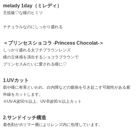
melady 1day（ミレディ）
主役級♡な瞳のヒミツ
ナチュラルなのにしっかり盛れる
＜プリンセスショコラ -Princess Chocolat-＞
しっかり盛れる太フチブラウンレンズ
瞳の立体感を演出するショコラブラウンで
プリンセスみたいに愛される瞳に♡
1.UVカット
肌や瞳に有害といわれ、白内障などの眼病を引き起こす可能性がある紫
外線をカットします。
※UV-A波50％以上、UV-B波95％以上カット
2.サンドイッチ構造
着色剤がポリマー層によりレンズ内に包埋しています。