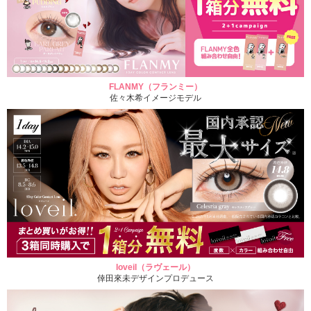
FLANMY（フランミー）
佐々木希イメージモデル
loveil（ラヴェール）
倖田來未デザインプロデュース