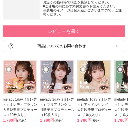
お近くの眼科等で検査を受診してください。
■ご使用の前に必ず添付文書をお読みください。
※装用のイメージは個人差がございますので、ご注
意ください。
レビューを書く
商品についてのお問い合わせ
melady 1day（ミレデ
melady 1day（ミレデ
melady 1day（ミレデ
melady
ィ）ミレディブラウン
ィ）マリアリング 大
ィ）アイドルリング
ィ）レデ
大谷映美里プロデュー
谷映美里プロデュース
大谷映美里プロデュー
大谷映美
ス（10枚入り）
（10枚入り）
ス（10枚入り）
ス（10
1,760円
1,760円
1,760円
1,760
(税込)
(税込)
(税込)