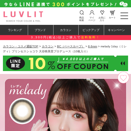
t
商品
マイ
お気に
カート
o
検索
ページ
入り
g
g
ランキング
ブランド
カラコン
ピックアップ
キャンペーン
l
e
3,300円(税込)以上ご購入で
送料無料！
n
a
カラコン・コスメ通販TOP
>
カラコン
>
BC（ベースカーブ）
>
8.6mm
> melady 1day（ミレ
v
ディ）プリンセスショコラ 大谷映美里プロデュース（10枚入り）
i
g
a
t
i
o
n