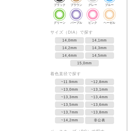
ブラック
ブラウン
グレー
ブルー
グリーン
パープル
ピンク
ヘーゼル
サイズ（DIA）で探す
14,0mm
14,1mm
14,2mm
14,3mm
14,4mm
14,5mm
15,0mm
着色直径で探す
~11.9mm
~12,8mm
~13,0mm
~13,1mm
~13,3mm
~13,4mm
~13,5mm
~13,6mm
~13,7mm
~13,8mm
~14,2mm
非公表