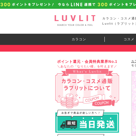
カラコン・コスメ通
Luvlit（ラブリット
カラコン
コスメ
ポイント還元・会員特典業界No.1
カ
モ
＼あなたの「なりたい瞳」を叶えます／