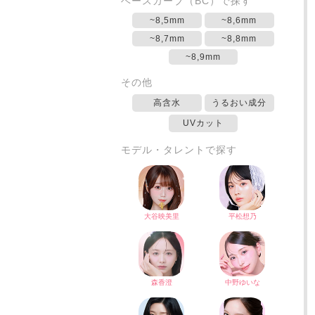
ベースカーブ（BC）で探す
~8,5mm
~8,6mm
~8,7mm
~8,8mm
~8,9mm
その他
高含水
うるおい成分
UVカット
モデル・タレントで探す