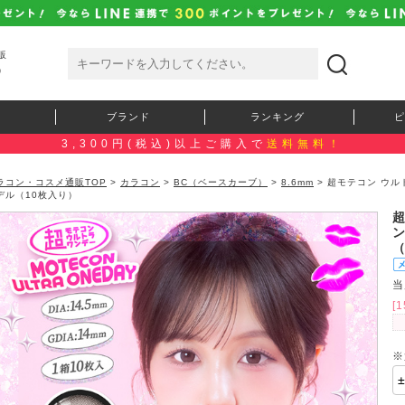
販
）
ブランド
ランキング
ピ
3,300円(税込)以上ご購入で
送料無料！
ラコン・コスメ通販TOP
>
カラコン
>
BC（ベースカーブ）
>
8.6mm
> 超モテコン ウ
デル（10枚入り）
当
[