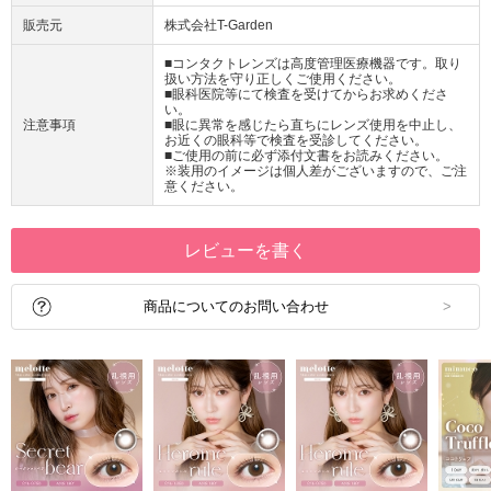
販売元
株式会社T-Garden
■コンタクトレンズは高度管理医療機器です。取り
扱い方法を守り正しくご使用ください。
■眼科医院等にて検査を受けてからお求めくださ
い。
注意事項
■眼に異常を感じたら直ちにレンズ使用を中止し、
お近くの眼科等で検査を受診してください。
■ご使用の前に必ず添付文書をお読みください。
※装用のイメージは個人差がございますので、ご注
意ください。
レビューを書く
商品についてのお問い合わせ