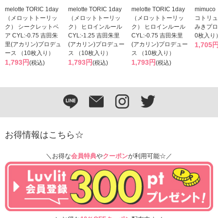
melotte TORIC 1day
melotte TORIC 1day
melotte TORIC 1day
mimuc
（メロットトーリッ
（メロットトーリッ
（メロットトーリッ
コトリュ
ク） シークレットベ
ク） ヒロインルール
ク） ヒロインルール
みきプロ
ア CYL:-0.75 吉田朱
CYL:-1.25 吉田朱里
CYL:-0.75 吉田朱里
0枚入り
里(アカリン)プロデュ
(アカリン)プロデュー
(アカリン)プロデュー
1,705
ース （10枚入り）
ス （10枚入り）
ス （10枚入り）
1,793円
1,793円
1,793円
(税込)
(税込)
(税込)
お得情報はこちら☆
＼お得な
会員特典
や
クーポン
が利用可能☆／