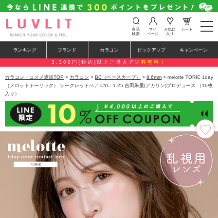
t
商品
マイ
お気に
カート
o
検索
ページ
入り
g
g
ランキング
ブランド
カラコン
ピックアップ
キャンペーン
l
e
3,300円(税込)以上ご購入で
送料無料！
n
a
カラコン・コスメ通販TOP
>
カラコン
>
BC（ベースカーブ）
>
8.6mm
> melotte TORIC 1day
v
（メロットトーリック） シークレットベア CYL:-1.25 吉田朱里(アカリン)プロデュース （10枚
i
入り）
g
a
t
i
o
n