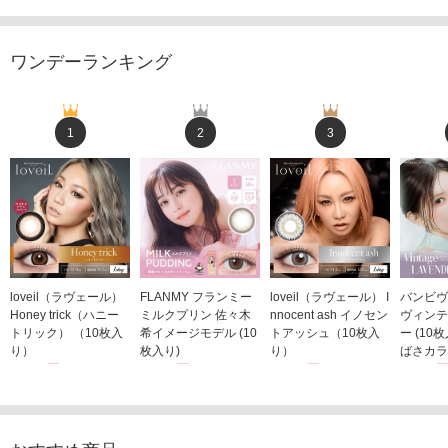
ワンデーランキング
1
2
3
loveil（ラヴェール）
FLANMY フランミー
loveil（ラヴェール） I
バンビヴ
Honey trick（ハニー
ミルクプリン 佐々木
nnocent ash イノセン
ヴィンテ
トリック） （10枚入
希イメージモデル (10
トアッシュ（10枚入
ー (10
り）
枚入り)
り）
ばさカラ
1,760円
1,815円
1,760円
1,848
(税込)
(税込)
(税込)