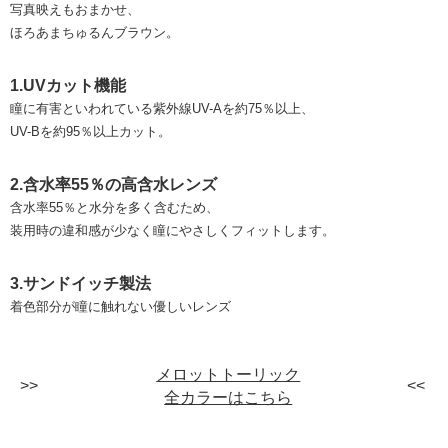
写真映えもおまかせ、
ほろあまちゅるんブラウン。
1.UVカット機能
瞳に有害といわれている紫外線UV-Aを約75％以上、
UV-Bを約95％以上カット。
2.含水率55％の高含水レンズ
含水率55％と水分を多く含むため、
装用時の違和感が少なく瞳にやさしくフィットします。
3.サンドイッチ製法
着色部分が瞳に触れない優しいレンズ
メロットトーリック
全カラーはこちら