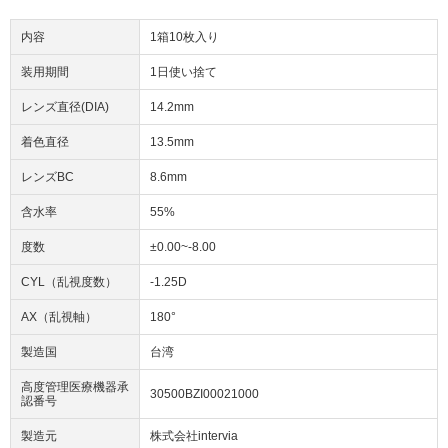
内容
1箱10枚入り
装用期間
1日使い捨て
レンズ直径(DIA)
14.2mm
着色直径
13.5mm
レンズBC
8.6mm
含水率
55%
度数
±0.00~-8.00
CYL（乱視度数）
-1.25D
AX（乱視軸）
180°
製造国
台湾
高度管理医療機器承
30500BZI00021000
認番号
製造元
株式会社intervia