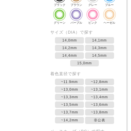
ブラック
ブラウン
グレー
ブルー
グリーン
パープル
ピンク
ヘーゼル
サイズ（DIA）で探す
14,0mm
14,1mm
14,2mm
14,3mm
14,4mm
14,5mm
15,0mm
着色直径で探す
~11.9mm
~12,8mm
~13,0mm
~13,1mm
~13,3mm
~13,4mm
~13,5mm
~13,6mm
~13,7mm
~13,8mm
~14,2mm
非公表