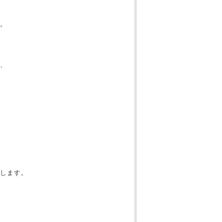
。
、
します。