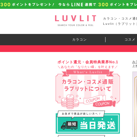
カラコン・コスメ通
Luvlit（ラブリット
カラコン
コスメ
ポイント還元・会員特典業界No.1
カ
上
＼あなたの「なりたい瞳」を叶えます／