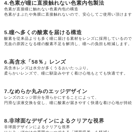
4.色素が瞳に直接触れない色素内包製法
色素が直接瞳に触れない色素内包の構造
色素がまぶたや角膜に直接触れないので、安心してご使用い頂けます
5.瞳へ多くの酸素を届ける構造
酸素を従来品よりも多く瞳に届ける素材をレンズに採用しているので
充血の原因となる瞳の酸素不足を解消し、瞳への負担も軽減します。
6.高含水「58％」レンズ
高含水レンズは水分が多くうるおいたっぷり。
柔らかいレンズで、瞳に馴染みやすく着け心地もとても快適です。
7.なめらか丸みのエッジデザイン
レンズのエッジ部分を滑らかにすることによって、
円滑な涙液交換を促し、瞳に酸素が届きやすく快適な着け心地が持続
8.非球面なデザインによるクリアな視界
非球面デザインによるクリアな視界