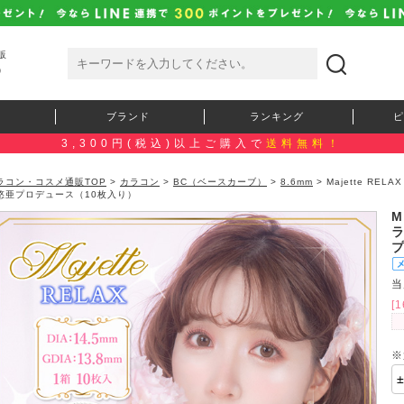
販
）
ブランド
ランキング
ピ
3,300円(税込)以上ご購入で
送料無料！
ラコン・コスメ通販TOP
>
カラコン
>
BC（ベースカーブ）
>
8.6mm
> Majette R
悠亜プロデュース（10枚入り）
M
当
[