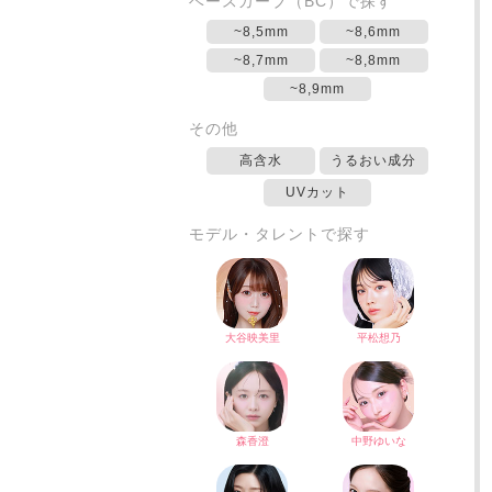
ベースカーブ（BC）で探す
~8,5mm
~8,6mm
~8,7mm
~8,8mm
~8,9mm
その他
高含水
うるおい成分
UVカット
モデル・タレントで探す