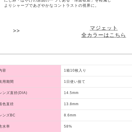
にじみ・ぼやけの原因の一つである「球面収差」を軽減し
よりシャープであざやかなコントラストの視界に。
マジェット
全カラーはこちら
内容
1箱10枚入り
装用期間
1日使い捨て
レンズ直径(DIA)
14.5mm
着色直径
13.8mm
レンズBC
8.6mm
含水率
58%