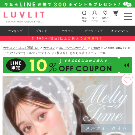
t
商品
マイ
お気に
カート
o
検索
ページ
入り
g
g
ランキング
ブランド
カラコン
ピックアップ
キャンペーン
l
e
3,300円(税込)以上ご購入で
送料無料！
n
a
カラコン・コスメ通販TOP
>
カラコン
>
BC（ベースカーブ）
>
8.6mm
> Cheritta 1day (チェ
v
リッタワンデー) メルティータイム（10枚入り） あかちゃすイメージモデル
i
g
a
t
i
o
n