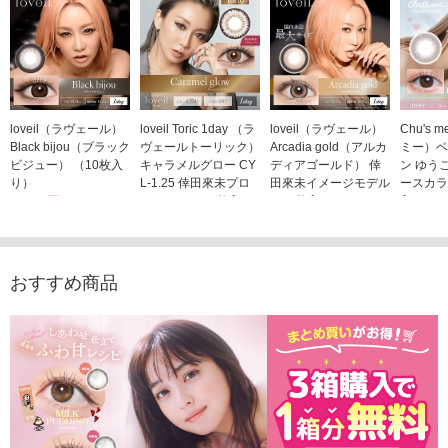
loveil（ラヴェール）
loveil Toric 1day （ラ
loveil（ラヴェール）
Chu's
Black bijou（ブラック
ヴェールトーリック）
Arcadia gold（アルカ
ミー）ベ
ビジュー） （10枚入
キャラメルグロー CY
ディアゴールド） 倖
ン ゆう
り）
L-1.25 倖田來未プロ
田來未イメージモデル
ースカラ
1,760円
デュース （10枚入
（10枚入り）
入り）
(税込)
り）
1,760円
1,705
(税込)
1,760円
(税込)
おすすめ商品