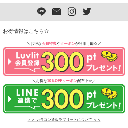
お得情報はこちら☆
＼お得な
会員特典
や
クーポン
が利用可能☆／
＼お得な
10％OFFクーポン
配布中☆／
＞＞ カラコン通販ラブリットについて ＜＜