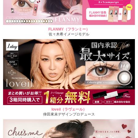
FLANMY（フランミー）
佐々木希イメージモデル
loveil（ラヴェール）
倖田來未デザインプロデュース