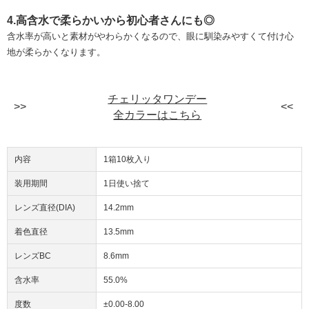
4.高含水で柔らかいから初心者さんにも◎
含水率が高いと素材がやわらかくなるので、眼に馴染みやすくて付け心
地が柔らかくなります。
チェリッタワンデー
全カラーはこちら
内容
1箱10枚入り
装用期間
1日使い捨て
レンズ直径(DIA)
14.2mm
着色直径
13.5mm
レンズBC
8.6mm
含水率
55.0%
度数
±0.00-8.00