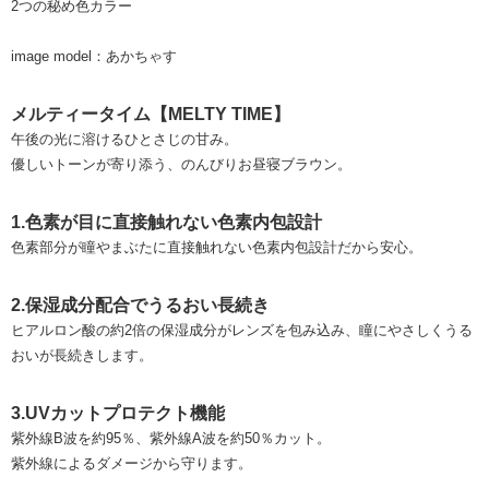
2つの秘め色カラー
image model：あかちゃす
メルティータイム【MELTY TIME】
午後の光に溶けるひとさじの甘み。
優しいトーンが寄り添う、のんびりお昼寝ブラウン。
1.色素が目に直接触れない色素内包設計
色素部分が瞳やまぶたに直接触れない色素内包設計だから安心。
2.保湿成分配合でうるおい長続き
ヒアルロン酸の約2倍の保湿成分がレンズを包み込み、瞳にやさしくうる
おいが長続きします。
3.UVカットプロテクト機能
紫外線B波を約95％、紫外線A波を約50％カット。
紫外線によるダメージから守ります。