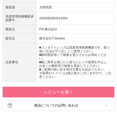
製造国
大韓民国
高度管理医療機器承
30500BZI00014000
認番号
製造元
PIA 株式会社
販売元
株式会社T-Garden
■コンタクトレンズは高度管理医療機器です。取り
扱い方法を守り正しくご使用ください。
■眼科医院等にて検査を受けてからお求めくださ
い。
注意事項
■眼に異常を感じたら直ちにレンズ使用を中止し、
お近くの眼科等で検査を受診してください。
■ご使用の前に必ず添付文書をお読みください。
※装用のイメージは個人差がございますので、ご注
意ください。
レビューを書く
商品についてのお問い合わせ