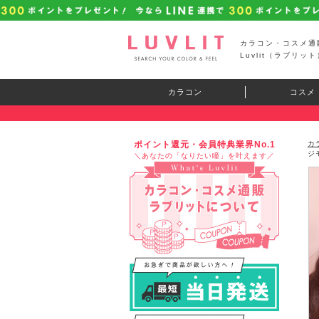
カラコン・コスメ通
Luvlit（ラブリット
カラコン
コスメ
ポイント還元・会員特典業界No.1
カ
ジ
＼あなたの「なりたい瞳」を叶えます／