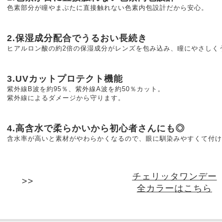
色素部分が瞳やまぶたに直接触れない色素内包設計だから安心。
2.保湿成分配合でうるおい長続き
ヒアルロン酸の約2倍の保湿成分がレンズを包み込み、瞳にやさしく
3.UVカットプロテクト機能
紫外線B波を約95％、紫外線A波を約50％カット。
紫外線によるダメージから守ります。
4.高含水で柔らかいから初心者さんにも◎
含水率が高いと素材がやわらかくなるので、眼に馴染みやすくて付
チェリッタワンデー
全カラーはこちら