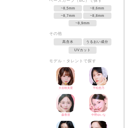
ベースカーブ（BC）で探す
~8,5mm
~8,6mm
~8,7mm
~8,8mm
~8,9mm
その他
高含水
うるおい成分
UVカット
モデル・タレントで探す