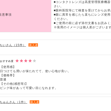
■コンタクトレンズは高度管理医療機
さい。
■眼科医院等にて検査を受けてからお求
注意事項
■眼に異常を感じたら直ちにレンズ使
ください。
■ご使用の前に必ず添付文書をお読みく
※装用のイメージは個人差がございま
ちいさん（15件）
購入者
おすすめ度
【使用感】
日つけても潤いが保たれてて、使い心地が良い。
【価格帯】
普通
【その他(感想等)】
ピンク味があって可愛い目になれます。
ちゅんさん（1件）
購入者