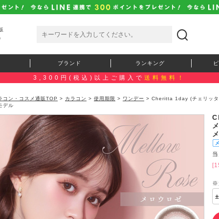
販
）
ブランド
ランキング
ピ
3,300円(税込)以上ご購入で
送料無料！
ラコン・コスメ通販TOP
>
カラコン
>
使用期限
>
ワンデー
> Cheritta 1day (
モデル
C
当
[