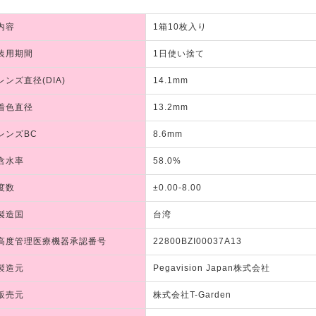
内容
1箱10枚入り
装用期間
1日使い捨て
レンズ直径(DIA)
14.1mm
着色直径
13.2mm
レンズBC
8.6mm
含水率
58.0%
度数
±0.00-8.00
製造国
台湾
高度管理医療機器承認番号
22800BZI00037A13
製造元
Pegavision Japan株式会社
販売元
株式会社T-Garden