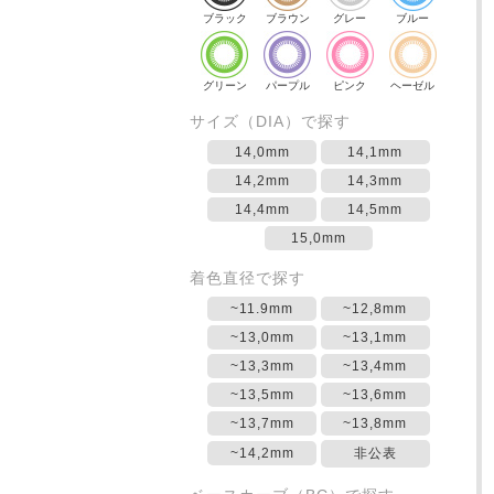
ブラック
ブラウン
グレー
ブルー
グリーン
パープル
ピンク
ヘーゼル
サイズ（DIA）で探す
14,0mm
14,1mm
14,2mm
14,3mm
14,4mm
14,5mm
15,0mm
着色直径で探す
~11.9mm
~12,8mm
~13,0mm
~13,1mm
~13,3mm
~13,4mm
~13,5mm
~13,6mm
~13,7mm
~13,8mm
~14,2mm
非公表