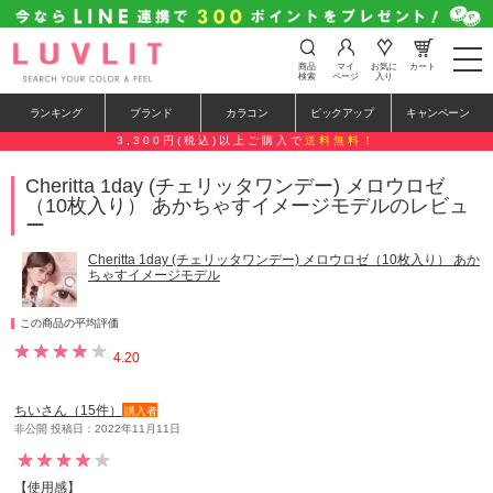
t
商品
マイ
お気に
カート
o
検索
ページ
入り
g
g
ランキング
ブランド
カラコン
ピックアップ
キャンペーン
l
e
3,300円(税込)以上ご購入で
送料無料！
n
a
Cheritta 1day (チェリッタワンデー) メロウロゼ
v
（10枚入り） あかちゃすイメージモデルのレビュ
i
g
ー
a
t
Cheritta 1day (チェリッタワンデー) メロウロゼ（10枚入り） あか
i
ちゃすイメージモデル
o
n
この商品の平均評価
4.20
ちいさん（15件）
購入者
非公開 投稿日：2022年11月11日
【使用感】