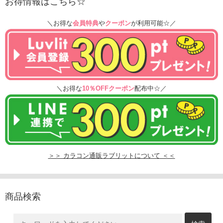
お得情報はこちら☆
＼お得な
会員特典
や
クーポン
が利用可能☆／
＼お得な
10％OFFクーポン
配布中☆／
＞＞ カラコン通販ラブリットについて ＜＜
商品検索