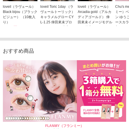
loveil（ラヴェール）
loveil Toric 1day （ラ
loveil（ラヴェール）
Chu's
Black bijou（ブラック
ヴェールトーリック）
Arcadia gold（アルカ
ミー）ベ
ビジュー） （10枚入
キャラメルグロー CY
ディアゴールド） 倖
ン ゆう
り）
L-1.25 倖田來未プロ
田來未イメージモデル
ースカラ
1,760円
デュース （10枚入
（10枚入り）
入り）
(税込)
り）
1,760円
1,705
(税込)
1,760円
(税込)
おすすめ商品
FLANMY（フランミー）