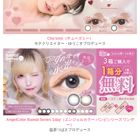
Chu'sme（チューズミー）
モテクリエイター・ゆうこすプロデュース
AngelColor Bambi Series 1day（エンジェルカラー バンビシリーズ ワンデ
ー）
益若つばさプロデュース