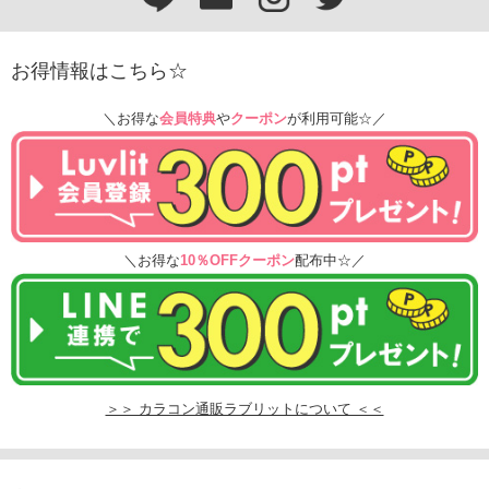
お得情報はこちら☆
＼お得な
会員特典
や
クーポン
が利用可能☆／
＼お得な
10％OFFクーポン
配布中☆／
＞＞ カラコン通販ラブリットについて ＜＜