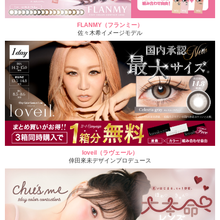
FLANMY（フランミー）
佐々木希イメージモデル
loveil（ラヴェール）
倖田來未デザインプロデュース