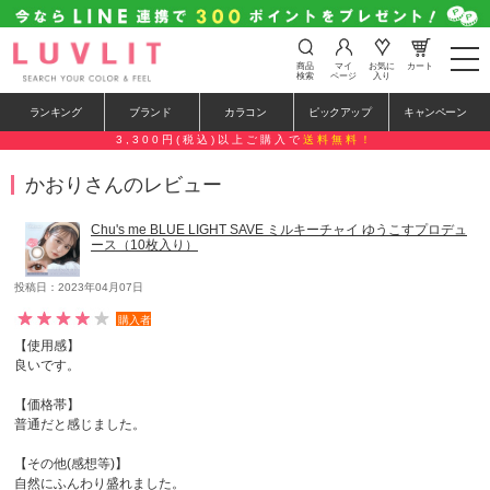
t
商品
マイ
お気に
カート
o
検索
ページ
入り
g
g
ランキング
ブランド
カラコン
ピックアップ
キャンペーン
l
e
3,300円(税込)以上ご購入で
送料無料！
n
a
かおりさんのレビュー
v
i
g
Chu's me BLUE LIGHT SAVE ミルキーチャイ ゆうこすプロデュ
a
ース（10枚入り）
t
i
o
投稿日：2023年04月07日
n
購入者
【使用感】
良いです。
【価格帯】
普通だと感じました。
【その他(感想等)】
自然にふんわり盛れました。