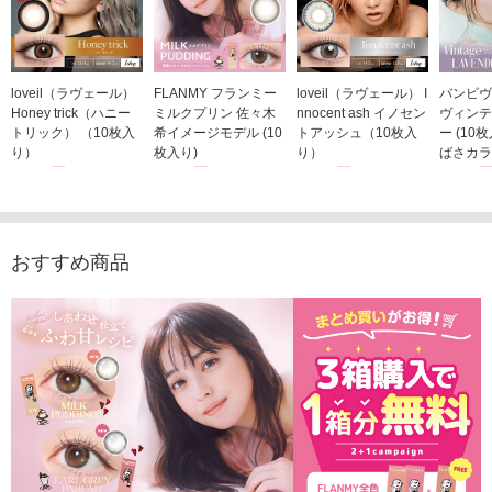
loveil（ラヴェール）
FLANMY フランミー
loveil（ラヴェール） I
バンビヴ
Honey trick（ハニー
ミルクプリン 佐々木
nnocent ash イノセン
ヴィンテ
トリック） （10枚入
希イメージモデル (10
トアッシュ（10枚入
ー (10
り）
枚入り)
り）
ばさカラ
1,760円
1,815円
1,760円
1,848
(税込)
(税込)
(税込)
おすすめ商品