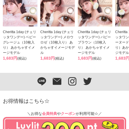
Cheritta 1day (チェリ
Cheritta 1day (チェリ
Cheritta 1day (チェリ
Cheritt
ッタワンデー) ベビー
ッタワンデー) メロウ
ッタワンデー) パピー
ッタワン
グレージュ（10枚入
ロゼ（10枚入り） あ
ブラウン（10枚入
ーヌード
り） あかちゃすイメ
かちゃすイメージモデ
り） あかちゃすイメ
り）あか
ージモデル
ル
ージモデル
ジモデル
1,683円
1,683円
1,683円
1,683
(税込)
(税込)
(税込)
お得情報はこちら☆
＼お得な
会員特典
や
クーポン
が利用可能☆／