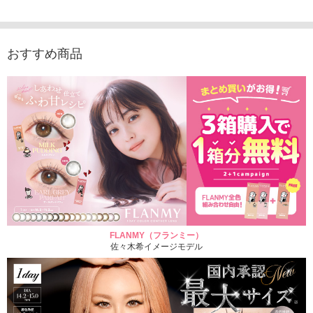
ラコン（20枚入り）
1,848円
1,683
(税込)
2,598円
(税込)
おすすめ商品
FLANMY（フランミー）
佐々木希イメージモデル