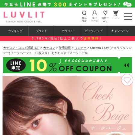
t
商品
マイ
お気に
カート
o
検索
ページ
入り
g
g
ランキング
ブランド
カラコン
ピックアップ
キャンペーン
l
e
3,300円(税込)以上ご購入で
送料無料！
n
a
カラコン・コスメ通販TOP
>
カラコン
>
使用期限
>
ワンデー
> Cheritta 1day (チェリッタワン
v
デー) チークベージュ（10枚入り） あかちゃすイメージモデル
i
g
a
t
i
o
n