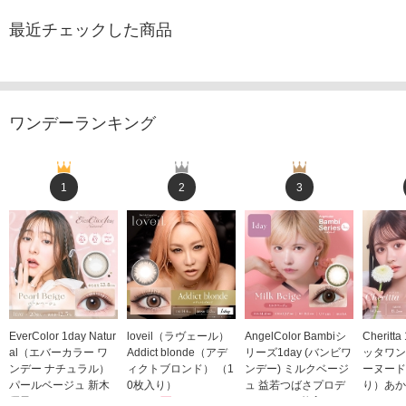
最近チェックした商品
ワンデーランキング
1
2
3
EverColor 1day Natur
loveil（ラヴェール）
AngelColor Bambiシ
Cheritt
al（エバーカラー ワ
Addict blonde（アデ
リーズ1day (バンビワ
ッタワン
ンデー ナチュラル）
ィクトブロンド） （1
ンデー) ミルクベージ
ーヌード
パールベージュ 新木
0枚入り）
ュ 益若つばさプロデ
り）あか
優子イメージモデルカ
1,760円
ュース（10枚入り）
ジモデル
(税込)