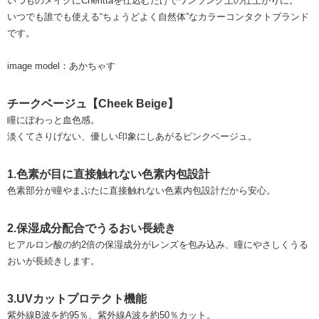
いつものメイクにCherittaを仕込むだけでワンランク上の仕上がりに。
いつでも誰でも使える“ちょうどよく自然体”なカラーコンタクトブランド
です。
image model：あかちゃす
チークベージュ【Cheek Beige】
瞳にぽわっと血色感。
淡くてさりげない、優しい印象にしあがるピンクベージュ。
1.色素が目に直接触れない色素内包設計
色素部分が瞳やまぶたに直接触れない色素内包設計だから安心。
2.保湿成分配合でうるおい長続き
ヒアルロン酸の約2倍の保湿成分がレンズを包み込み、瞳にやさしくうる
おいが長続きします。
3.UVカットプロテクト機能
紫外線B波を約95％、紫外線A波を約50％カット。