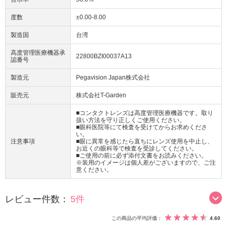
度数
±0.00-8.00
製造国
台湾
高度管理医療機器承
22800BZI00037A13
認番号
製造元
Pegavision Japan株式会社
販売元
株式会社T-Garden
■コンタクトレンズは高度管理医療機器です。取り
扱い方法を守り正しくご使用ください。
■眼科医院等にて検査を受けてからお求めくださ
い。
注意事項
■眼に異常を感じたら直ちにレンズ使用を中止し、
お近くの眼科等で検査を受診してください。
■ご使用の前に必ず添付文書をお読みください。
※装用のイメージは個人差がございますので、ご注
意ください。
レビュー件数：
5件
この商品の平均評価：
4.60