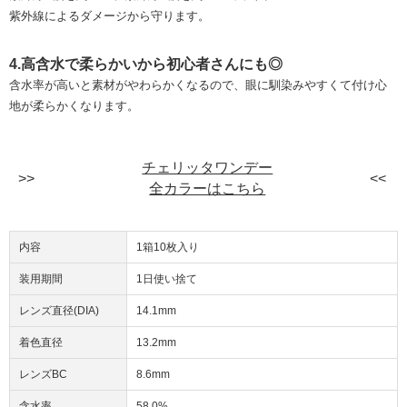
紫外線によるダメージから守ります。
4.高含水で柔らかいから初心者さんにも◎
含水率が高いと素材がやわらかくなるので、眼に馴染みやすくて付け心
地が柔らかくなります。
チェリッタワンデー
全カラーはこちら
内容
1箱10枚入り
装用期間
1日使い捨て
レンズ直径(DIA)
14.1mm
着色直径
13.2mm
レンズBC
8.6mm
含水率
58.0%