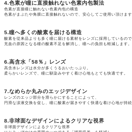
4.色素が瞳に直接触れない色素内包製法
色素が直接瞳に触れない色素内包の構造
色素がまぶたや角膜に直接触れないので、安心してご使用い頂けます
5.瞳へ多くの酸素を届ける構造
酸素を従来品よりも多く瞳に届ける素材をレンズに採用しているので
充血の原因となる瞳の酸素不足を解消し、瞳への負担も軽減します。
6.高含水「58％」レンズ
高含水レンズは水分が多くうるおいたっぷり。
柔らかいレンズで、瞳に馴染みやすく着け心地もとても快適です。
7.なめらか丸みのエッジデザイン
レンズのエッジ部分を滑らかにすることによって、
円滑な涙液交換を促し、瞳に酸素が届きやすく快適な着け心地が持続
8.非球面なデザインによるクリアな視界
非球面デザインによるクリアな視界