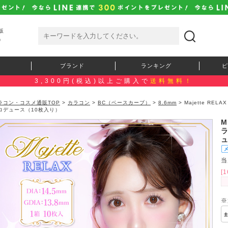
販
）
ブランド
ランキング
ピ
3,300円(税込)以上ご購入で
送料無料！
ラコン・コスメ通販TOP
>
カラコン
>
BC（ベースカーブ）
>
8.6mm
> Majette R
ロデュース（10枚入り）
M
当
[