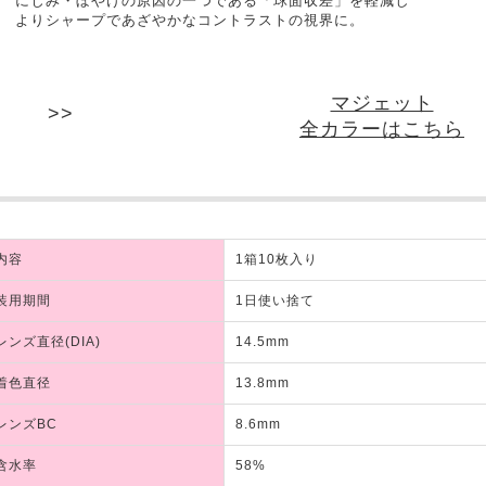
にじみ・ぼやけの原因の一つである「球面収差」を軽減し
よりシャープであざやかなコントラストの視界に。
マジェット
全カラーはこちら
内容
1箱10枚入り
装用期間
1日使い捨て
レンズ直径(DIA)
14.5mm
着色直径
13.8mm
レンズBC
8.6mm
含水率
58%