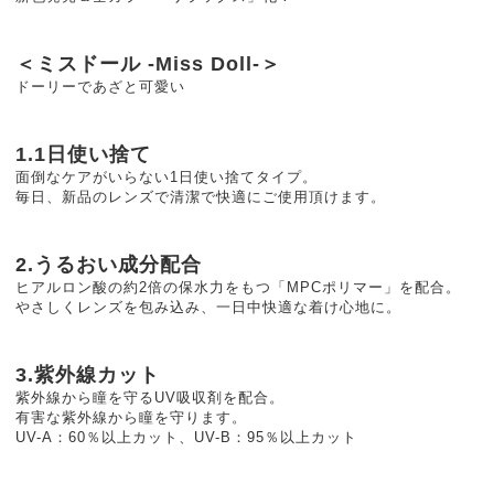
＜ミスドール -Miss Doll-＞
ドーリーであざと可愛い
1.1日使い捨て
面倒なケアがいらない1日使い捨てタイプ。
毎日、新品のレンズで清潔で快適にご使用頂けます。
2.うるおい成分配合
ヒアルロン酸の約2倍の保水力をもつ「MPCポリマー」を配合。
やさしくレンズを包み込み、一日中快適な着け心地に。
3.紫外線カット
紫外線から瞳を守るUV吸収剤を配合。
有害な紫外線から瞳を守ります。
UV-A：60％以上カット、UV-B：95％以上カット