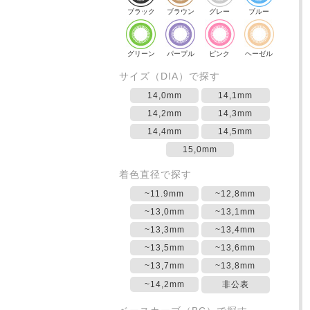
ブラック
ブラウン
グレー
ブルー
グリーン
パープル
ピンク
ヘーゼル
サイズ（DIA）で探す
14,0mm
14,1mm
14,2mm
14,3mm
14,4mm
14,5mm
15,0mm
着色直径で探す
~11.9mm
~12,8mm
~13,0mm
~13,1mm
~13,3mm
~13,4mm
~13,5mm
~13,6mm
~13,7mm
~13,8mm
~14,2mm
非公表