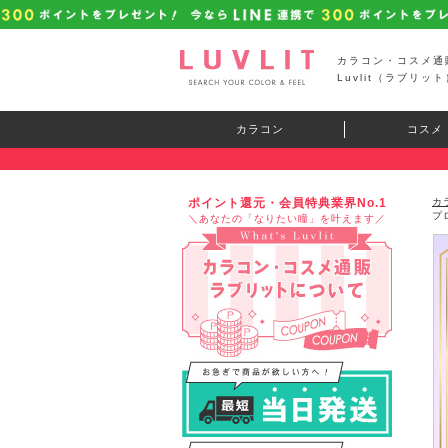
カラコン・コスメ通
Luvlit（ラブリット
カラコン
コスメ
ポイント還元・会員特典業界No.1
カ
プ
＼あなたの「なりたい瞳」を叶えます／