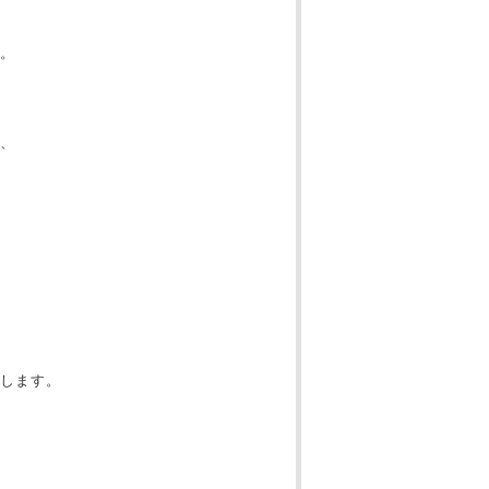
。
、
します。