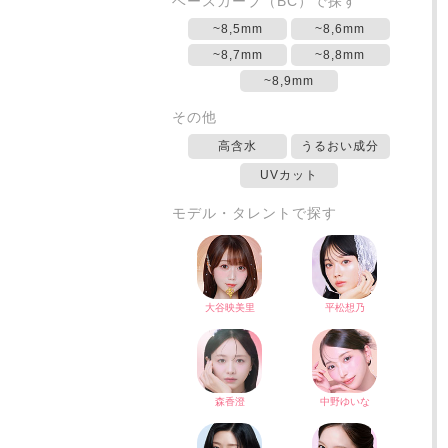
ベースカーブ（BC）で探す
~8,5mm
~8,6mm
~8,7mm
~8,8mm
~8,9mm
その他
高含水
うるおい成分
UVカット
モデル・タレントで探す