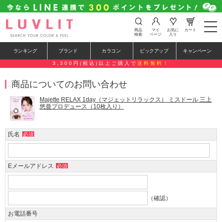
t
商品
マイ
お気に
カート
o
検索
ページ
入り
g
g
ランキング
ブランド
カラコン
ピックアップ
キャンペーン
l
e
3,300円(税込)以上ご購入で
送料無料！
n
a
商品についてのお問い合わせ
v
i
g
Majette RELAX 1day（マジェットリラックス） ミスドール 三上
a
悠亜プロデュース（10枚入り）
t
i
o
氏名
必須
n
Eメールアドレス
必須
（確認）
お電話番号