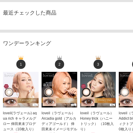
最近チェックした商品
ワンデーランキング
1
2
3
loveil(ラヴェール) aq
loveil（ラヴェール）
loveil（ラヴェール）
lovei
ua rich キャラメルグ
Arcadia gold（アルカ
Honey trick（ハニー
Addict
ロー 倖田來未プロデ
ディアゴールド） 倖
トリック） （10枚入
ィクトブ
ュース（10枚入り）
田來未イメージモデル
り）
0枚入り