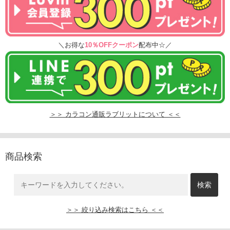
＼お得な
10％OFFクーポン
配布中☆／
＞＞ カラコン通販ラブリットについて ＜＜
商品検索
＞＞ 絞り込み検索はこちら ＜＜