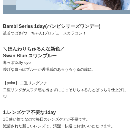
Bambi Series 1day(バンビシリーズワンデー)
益若つばさ(つーちゃん)プロデュースカラコン！
＼ほんわりちゅるんな新色／
Swan Blue スワンブルー
毒っぽDolly eye
儚げな白っぽブルーが透明感のあるうるうるの瞳に。
【point】 二重リングフチ
二重リングが太フチ感を出さずにこっそりちゅるんとぱっちり仕上げに
♡
1.レンズケア不要な1day
1日使い捨てなので毎日のレンズケアが不要です。
滅菌された新しいレンズで、清潔・快適にお使いいただけます。