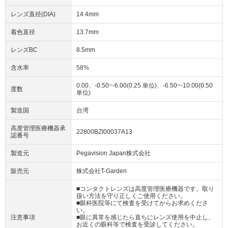
レンズ直径(DIA)
14.4mm
着色直径
13.7mm
レンズBC
8.5mm
含水率
58%
0.00、-0.50~-6.00(0.25 単位)、-6.50~-10.00(0.50
度数
単位)
製造国
台湾
高度管理医療機器承
22800BZI00037A13
認番号
製造元
Pegavision Japan株式会社
販売元
株式会社T-Garden
■コンタクトレンズは高度管理医療機器です。取り
扱い方法を守り正しくご使用ください。
■眼科医院等にて検査を受けてからお求めくださ
い。
注意事項
■眼に異常を感じたら直ちにレンズ使用を中止し、
お近くの眼科等で検査を受診してください。