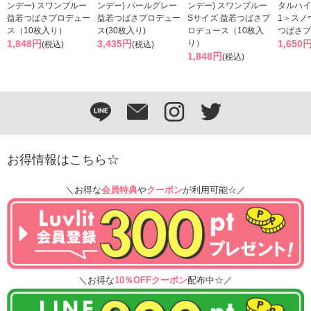
ンデー) スワンブルー
ンデー) パールグレー
ンデー) スワンブルー
タルハイ
益若つばさプロデュー
益若つばさプロデュー
Sサイズ 益若つばさプ
1＞スノ
ス（10枚入り）
ス(30枚入り)
ロデュース（10枚入
つばさプ
1,848円
3,435円
り）
1,650
(税込)
(税込)
1,848円
(税込)
お得情報はこちら☆
＼お得な
会員特典
や
クーポン
が利用可能☆／
＼お得な
10％OFFクーポン
配布中☆／