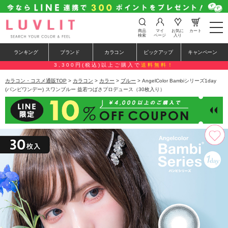
t
商品
マイ
お気に
カート
o
検索
ページ
入り
g
g
ランキング
ブランド
カラコン
ピックアップ
キャンペーン
l
e
3,300円(税込)以上ご購入で
送料無料！
n
a
カラコン・コスメ通販TOP
>
カラコン
>
カラー
>
ブルー
> AngelColor Bambiシリーズ1day
v
(バンビワンデー) スワンブルー 益若つばさプロデュース（30枚入り）
i
g
a
t
i
o
n