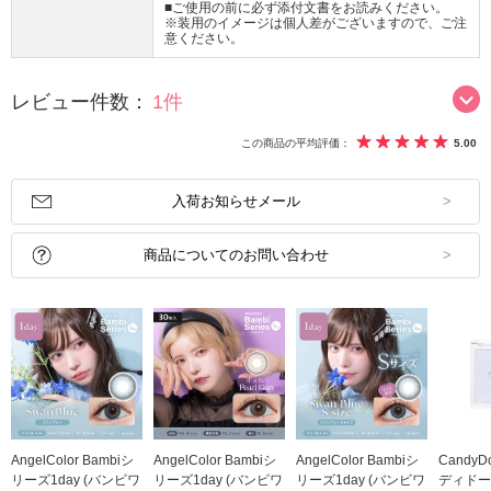
■ご使用の前に必ず添付文書をお読みください。
※装用のイメージは個人差がございますので、ご注
意ください。
レビュー件数：
1件
この商品の平均評価：
5.00
入荷お知らせメール
商品についてのお問い合わせ
AngelColor Bambiシ
AngelColor Bambiシ
AngelColor Bambiシ
CandyD
リーズ1day (バンビワ
リーズ1day (バンビワ
リーズ1day (バンビワ
ディドー