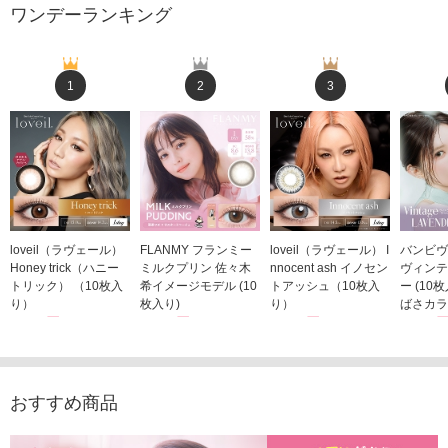
ワンデーランキング
1
2
3
loveil（ラヴェール）
FLANMY フランミー
loveil（ラヴェール） I
バンビヴ
Honey trick（ハニー
ミルクプリン 佐々木
nnocent ash イノセン
ヴィンテ
トリック） （10枚入
希イメージモデル (10
トアッシュ（10枚入
ー (10
り）
枚入り)
り）
ばさカラ
1,760円
1,815円
1,760円
1,848
(税込)
(税込)
(税込)
おすすめ商品