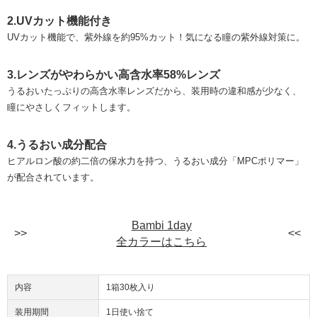
2.UVカット機能付き
UVカット機能で、紫外線を約95%カット！気になる瞳の紫外線対策に。
3.レンズがやわらかい高含水率58%レンズ
うるおいたっぷりの高含水率レンズだから、装用時の違和感が少なく、
瞳にやさしくフィットします。
4.うるおい成分配合
ヒアルロン酸の約二倍の保水力を持つ、うるおい成分「MPCポリマー」
が配合されています。
Bambi 1day
全カラーはこちら
内容
1箱30枚入り
装用期間
1日使い捨て