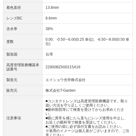
着色直径
13.8mm
レンズBC
8.6mm
含水率
38%
0.00、-0.50~-6.00(0.25 単位)、-6.50~-8.00(0.50 単
度数
位)
製造国
台湾
高度管理医療機器承
22900BZX00215A16
認番号
製造元
エイショウ光学株式会社
販売元
株式会社T-Garden
■コンタクトレンズは高度管理医療機器です。取り
扱い方法を守り正しくご使用ください。
■眼科医院等にて検査を受けてからお求めくださ
い。
注意事項
■眼に異常を感じたら直ちにレンズ使用を中止し、
お近くの眼科等で検査を受診してください。
■ご使用の前に必ず添付文書をお読みください。
※装用のイメージは個人差がございますので、ご注
意ください。