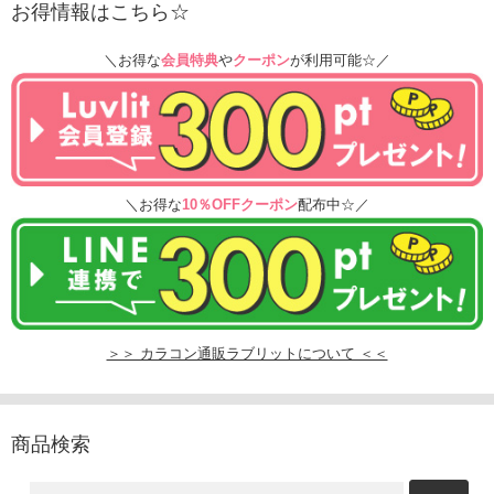
お得情報はこちら☆
＼お得な
会員特典
や
クーポン
が利用可能☆／
＼お得な
10％OFFクーポン
配布中☆／
＞＞ カラコン通販ラブリットについて ＜＜
商品検索