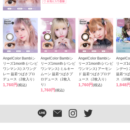
AngelColor Bambiシ
AngelColor Bambiシ
AngelColor Bambiシ
AngelCo
リーズ1month (バンビ
リーズ1month (バンビ
リーズ1month (バンビ
リーズ1d
ワンマンス) スワング
ワンマンス) ミルキー
ワンマンス) アーモン
ンデー)
レー 益若つばさプロ
ムーン 益若つばさプ
ド 益若つばさプロデ
益若つば
デュース（2枚入り）
ロデュース（2枚入
ュース（2枚入り）
ス（10
1,760円
り）
1,760円
1,848
(税込)
(税込)
1,760円
(税込)