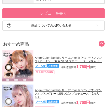
レビューを書く
商品についてのお問い合わせ
おすすめ商品
AngelColor Bambiシリーズ1month (バンビワンマン
ス) アーモンド 益若つばさプロデュース（2枚入り）
1,760円
当店特別価格
(税込)
AngelColor Bambiシリーズ1month (バンビワンマン
ス) スワングレー 益若つばさプロデュース（2枚入
り）
1,760円
当店特別価格
(税込)