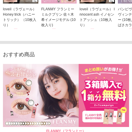
loveil（ラヴェール）
FLANMY フランミー
loveil（ラヴェール） I
バンビヴ
Honey trick（ハニー
ミルクプリン 佐々木
nnocent ash イノセン
ヴィンテ
トリック） （10枚入
希イメージモデル (10
トアッシュ（10枚入
ー (10
り）
枚入り)
り）
ばさカラ
1,760円
1,815円
1,760円
1,848
(税込)
(税込)
(税込)
おすすめ商品
FLANMY（フランミー）