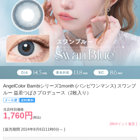
AngelColor Bambiシリーズ1month (バンビワンマンス) スワンブ
ルー 益若つばさプロデュース（2枚入り）
当店特別価格
1,760円
(税込)
[48ポイント進呈 ]
[ 販売期間
2024年8月6日11時0分
～ ]