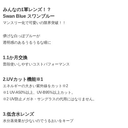
みんなの1軍レンズ！？
Swan Blue スワンブルー
マンスリー化で可愛いの限界突破！！
儚げな白っぽブルーが
透明感のあるうるうるな瞳に
1.1か月交換
普段使いしやすいコストパフォーマンス
2.UVカット機能※1
エネルギーの大きい紫外線をカット※2
※1 UV-A50%以上、UV-B95%以上カット。
※2 UV防止メガネ・サングラスの代用にはなりません。
3.低含水レンズ
水分蒸発量が少ないのでうるおいをキープ