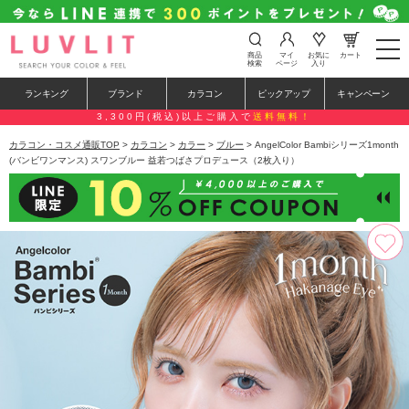
t
商品
マイ
お気に
カート
o
検索
ページ
入り
g
g
ランキング
ブランド
カラコン
ピックアップ
キャンペーン
l
e
3,300円(税込)以上ご購入で
送料無料！
n
a
カラコン・コスメ通販TOP
>
カラコン
>
カラー
>
ブルー
> AngelColor Bambiシリーズ1month
v
(バンビワンマンス) スワンブルー 益若つばさプロデュース（2枚入り）
i
g
a
t
i
o
n