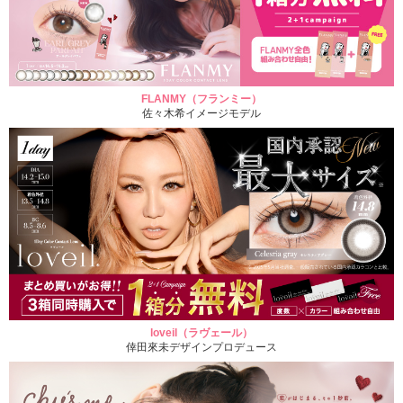
FLANMY（フランミー）
佐々木希イメージモデル
loveil（ラヴェール）
倖田來未デザインプロデュース