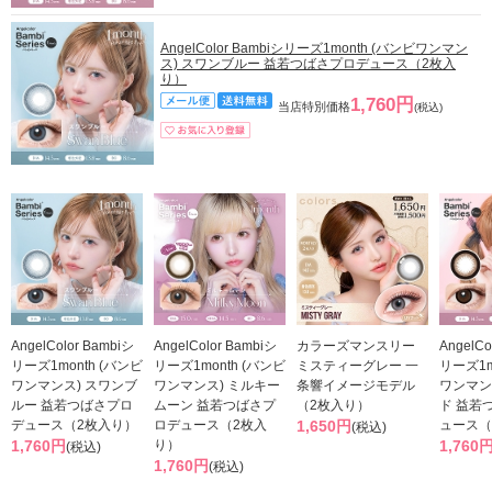
AngelColor Bambiシリーズ1month (バンビワンマン
ス) スワンブルー 益若つばさプロデュース（2枚入
り）
1,760円
当店特別価格
(税込)
AngelColor Bambiシ
AngelColor Bambiシ
カラーズマンスリー
AngelCo
リーズ1month (バンビ
リーズ1month (バンビ
ミスティーグレー 一
リーズ1m
ワンマンス) スワンブ
ワンマンス) ミルキー
条響イメージモデル
ワンマン
ルー 益若つばさプロ
ムーン 益若つばさプ
（2枚入り）
ド 益若
デュース（2枚入り）
ロデュース（2枚入
1,650円
ュース（
(税込)
1,760円
り）
1,760
(税込)
1,760円
(税込)