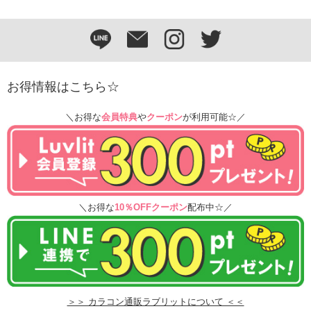
お得情報はこちら☆
＼お得な
会員特典
や
クーポン
が利用可能☆／
＼お得な
10％OFFクーポン
配布中☆／
＞＞ カラコン通販ラブリットについて ＜＜