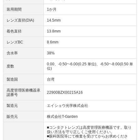
装用期間
1か月
レンズ直径(DIA)
14.5mm
着色直径
13.8mm
レンズBC
8.6mm
含水率
38%
0.00、-0.50~-6.00(0.25 単位)、-6.50~-8.00(0.50 単
度数
位)
製造国
台湾
高度管理医療機器承
22900BZX00215A16
認番号
製造元
エイショウ光学株式会社
販売元
株式会社T-Garden
■コンタクトレンズは高度管理医療機器です。取り
扱い方法を守り正しくご使用ください。
■眼科医院等にて検査を受けてからお求めくださ