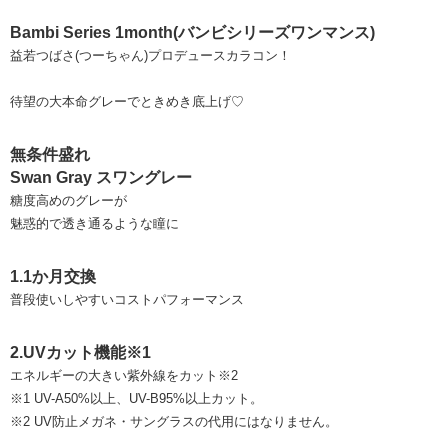
Bambi Series 1month(バンビシリーズワンマンス)
益若つばさ(つーちゃん)プロデュースカラコン！
待望の大本命グレーでときめき底上げ♡
無条件盛れ
Swan Gray スワングレー
糖度高めのグレーが
魅惑的で透き通るような瞳に
1.1か月交換
普段使いしやすいコストパフォーマンス
2.UVカット機能※1
エネルギーの大きい紫外線をカット※2
※1 UV-A50%以上、UV-B95%以上カット。
※2 UV防止メガネ・サングラスの代用にはなりません。