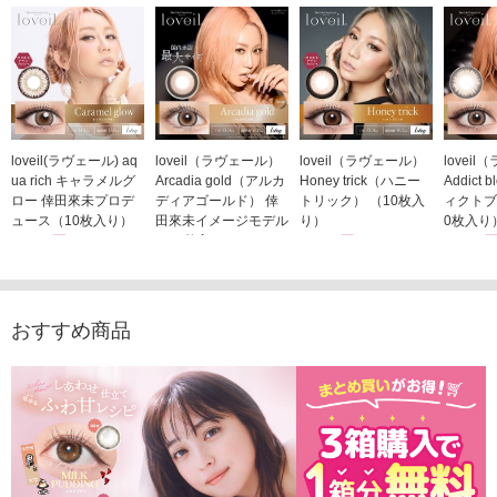
loveil(ラヴェール) aq
loveil（ラヴェール）
loveil（ラヴェール）
lovei
ua rich キャラメルグ
Arcadia gold（アルカ
Honey trick（ハニー
Addict
ロー 倖田來未プロデ
ディアゴールド） 倖
トリック） （10枚入
ィクトブ
ュース（10枚入り）
田來未イメージモデル
り）
0枚入り
1,760円
（10枚入り）
1,760円
1,760
(税込)
(税込)
1,760円
(税込)
おすすめ商品