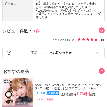
い。
注意事項
■眼に異常を感じたら直ちにレンズ使用を中止し、
お近くの眼科等で検査を受診してください。
■ご使用の前に必ず添付文書をお読みください。
※装用のイメージは個人差がございますので、ご注
意ください。
レビュー件数：
1件
この商品の平均評価：
5.00
商品についてのお問い合わせ
おすすめ商品
AngelColor Bambiシリーズ1month (バンビワンマン
ス) アーモンド 益若つばさプロデュース（2枚入り）
1,760円
当店特別価格
(税込)