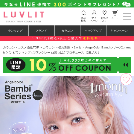
t
商品
マイ
お気に
カート
o
検索
ページ
入り
g
g
ランキング
ブランド
カラコン
ピックアップ
キャンペーン
l
e
3,300円(税込)以上ご購入で
送料無料！
n
a
カラコン・コスメ通販TOP
>
カラコン
>
使用期限
>
1ヶ月
> AngelColor Bambiシリーズ1mont
v
h (バンビワンマンス) スワングレー 益若つばさプロデュース（2枚入り）
i
g
a
t
i
o
n