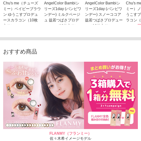
Chu's me（チューズ
AngelColor Bambiシ
AngelColor Bambiシ
Chu's
ミー）ベイビーブラウ
リーズ1day (バンビワ
リーズ1day (バンビワ
ミー）ノ
ン ゆうこすプロデュ
ンデー) ミルクベージ
ンデー) スノーココア
うこすプ
ースカラコン（10枚
ュ 益若つばさプロデ
益若つばさプロデュー
ラコン（
入り）
ュース（10枚入り）
ス（10枚入り）
1,705
1,705円
1,848円
1,848円
(税込)
(税込)
(税込)
おすすめ商品
FLANMY（フランミー）
佐々木希イメージモデル