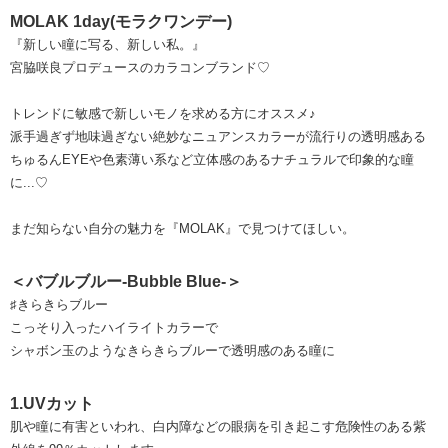
MOLAK 1day(モラクワンデー)
『新しい瞳に写る、新しい私。』
宮脇咲良プロデュースのカラコンブランド♡
トレンドに敏感で新しいモノを求める方にオススメ♪
派手過ぎず地味過ぎない絶妙なニュアンスカラーが流行りの透明感ある
ちゅるんEYEや色素薄い系など立体感のあるナチュラルで印象的な瞳
に...♡
まだ知らない自分の魅力を『MOLAK』で見つけてほしい。
＜バブルブルー-Bubble Blue-＞
♯きらきらブルー
こっそり入ったハイライトカラーで
シャボン玉のようなきらきらブルーで透明感のある瞳に
1.UVカット
肌や瞳に有害といわれ、白内障などの眼病を引き起こす危険性のある紫