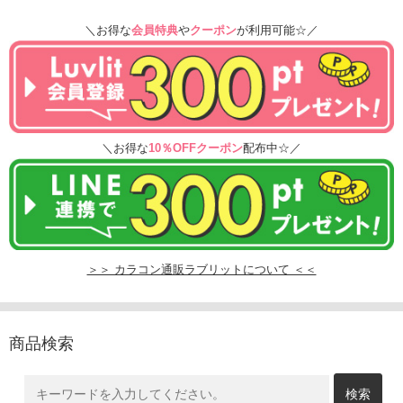
＼お得な
会員特典
や
クーポン
が利用可能☆／
＼お得な
10％OFFクーポン
配布中☆／
＞＞ カラコン通販ラブリットについて ＜＜
商品検索