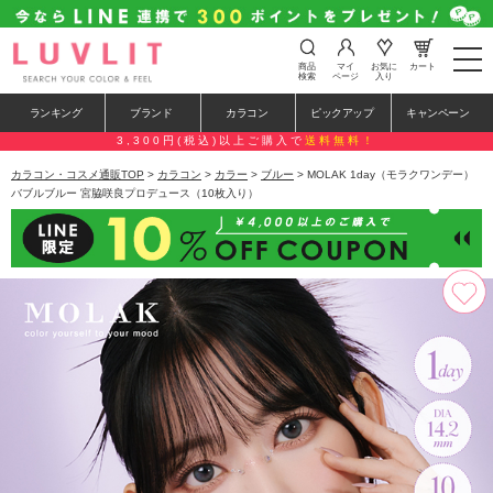
t
商品
マイ
お気に
カート
o
検索
ページ
入り
g
g
ランキング
ブランド
カラコン
ピックアップ
キャンペーン
l
e
3,300円(税込)以上ご購入で
送料無料！
n
a
カラコン・コスメ通販TOP
>
カラコン
>
カラー
>
ブルー
> MOLAK 1day（モラクワンデー）
v
バブルブルー 宮脇咲良プロデュース（10枚入り）
i
g
a
t
i
o
n