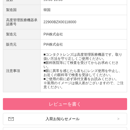
製造国
韓国
高度管理医療機器承
22900BZX00118000
認番号
製造元
PIA株式会社
販売元
PIA株式会社
■コンタクトレンズは高度管理医療機器です。取り
扱い方法を守り正しくご使用ください。
■眼科医院等にて検査を受けてからお求めくださ
い。
注意事項
■眼に異常を感じたら直ちにレンズ使用を中止し、
お近くの眼科等で検査を受診してください。
■ご使用の前に必ず添付文書をお読みください。
※装用のイメージは個人差がございますので、ご注
意ください。
レビューを書く
入荷お知らせメール