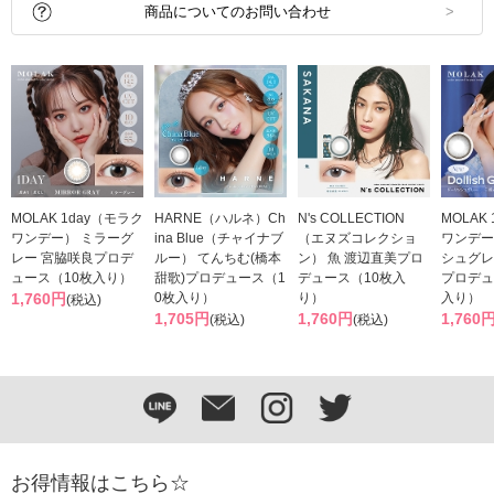
商品についてのお問い合わせ
MOLAK 1day（モラク
HARNE（ハルネ）Ch
N's COLLECTION
MOLAK
ワンデー） ミラーグ
ina Blue（チャイナブ
（エヌズコレクショ
ワンデー
レー 宮脇咲良プロデ
ルー） てんちむ(橋本
ン） 魚 渡辺直美プロ
シュグレ
ュース（10枚入り）
甜歌)プロデュース（1
デュース（10枚入
プロデュ
1,760円
0枚入り）
り）
入り）
(税込)
1,705円
1,760円
1,760
(税込)
(税込)
お得情報はこちら☆