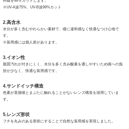
外線を99％カットします。
※UV-A波75%、UV-B波99%カット
2.高含水
水分が多く含むやわらかい素材で、瞳に違和感なく快適なつけ心地で
す。
※装用感には個人差があります。
3.イオン性
脂質汚れが付きにくく、⽔分を多く含み酸素を通しやすいため瞳への負
担が少なく、快適な装用感です。
4.サンドイッチ構造
色素が直接瞳とまぶたに触れることがないレンズ構造を採用していま
す。
5.レンズ形状
フチを丸みのある形状にすることで自然な装用感を実現しました。