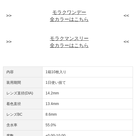
モラクワンデー
全カラーはこちら
モラクマンスリー
全カラーはこちら
内容
1箱10枚入り
装用期間
1日使い捨て
レンズ直径(DIA)
14.2mm
着色直径
13.4mm
レンズBC
8.6mm
含水率
55.0%
度数
±0.00-10.00