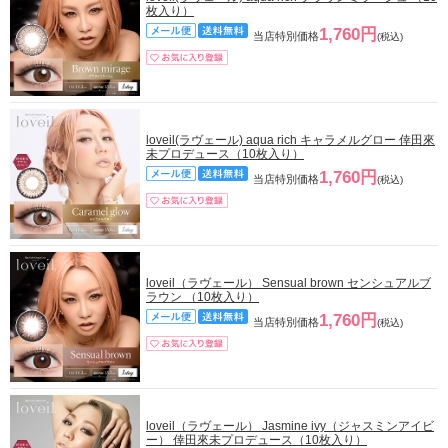
枚入り）
1,760円
当店特別価格
(税込)
loveil(ラヴェール) aqua rich キャラメルグロー 倖田來
未プロデュース（10枚入り）
1,760円
当店特別価格
(税込)
loveil（ラヴェール） Sensual brown センシュアルブ
ラウン （10枚入り）
1,760円
当店特別価格
(税込)
loveil（ラヴェール） Jasmine ivy（ジャスミンアイビ
ー） 倖田來未プロデュース（10枚入り）