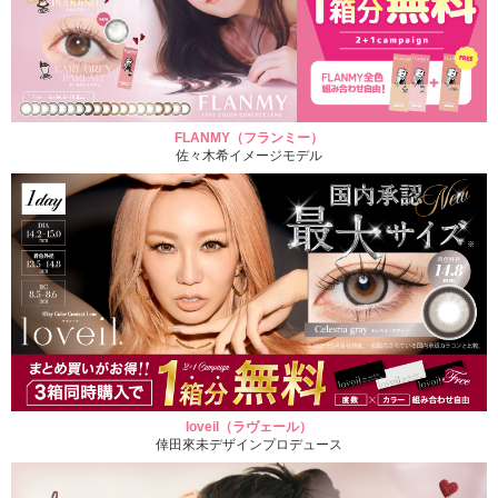
FLANMY（フランミー）
佐々木希イメージモデル
loveil（ラヴェール）
倖田來未デザインプロデュース