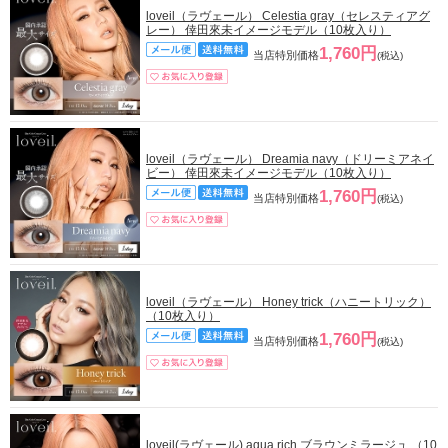
loveil（ラヴェール） Celestia gray（セレスティアグ
レー） 倖田來未イメージモデル（10枚入り）
1,760円
当店特別価格
(税込)
loveil（ラヴェール） Dreamia navy（ドリーミアネイ
ビー） 倖田來未イメージモデル（10枚入り）
1,760円
当店特別価格
(税込)
loveil（ラヴェール） Honey trick（ハニートリック）
（10枚入り）
1,760円
当店特別価格
(税込)
loveil(ラヴェール) aqua rich ブラウンミラージュ （10