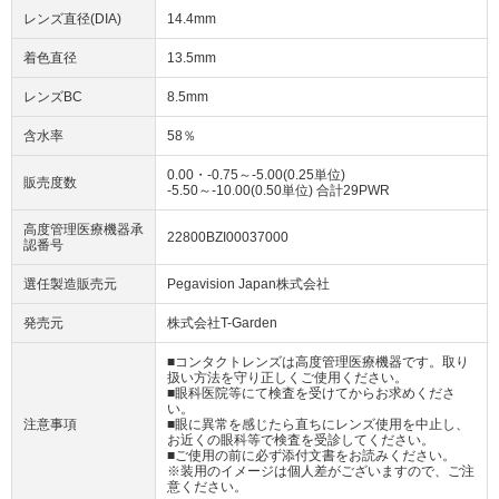
レンズ直径(DIA)
14.4mm
着色直径
13.5mm
レンズBC
8.5mm
含水率
58％
0.00・-0.75～-5.00(0.25単位)
販売度数
-5.50～-10.00(0.50単位) 合計29PWR
高度管理医療機器承
22800BZI00037000
認番号
選任製造販売元
Pegavision Japan株式会社
発売元
株式会社T-Garden
■コンタクトレンズは高度管理医療機器です。取り
扱い方法を守り正しくご使用ください。
■眼科医院等にて検査を受けてからお求めくださ
い。
注意事項
■眼に異常を感じたら直ちにレンズ使用を中止し、
お近くの眼科等で検査を受診してください。
■ご使用の前に必ず添付文書をお読みください。
※装用のイメージは個人差がございますので、ご注
意ください。