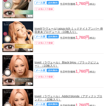
1,760円
当店特別価格
(税込)
loveil(ラヴェール) aqua rich ミッドナイトアンバー 倖
田來未プロデュース（10枚入り）
1,760円
当店特別価格
(税込)
loveil（ラヴェール） Black bijou（ブラックビジュ
ー） （10枚入り）
1,760円
当店特別価格
(税込)
loveil（ラヴェール） Addict blonde（アディクトブロ
ンド） （10枚入り）
1,760円
当店特別価格
(税込)