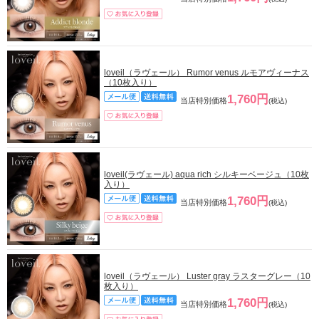
loveil（ラヴェール） Rumor venus ルモアヴィーナス
（10枚入り）
1,760円
当店特別価格
(税込)
loveil(ラヴェール) aqua rich シルキーベージュ（10枚
入り）
1,760円
当店特別価格
(税込)
loveil（ラヴェール） Luster gray ラスターグレー（10
枚入り）
1,760円
当店特別価格
(税込)