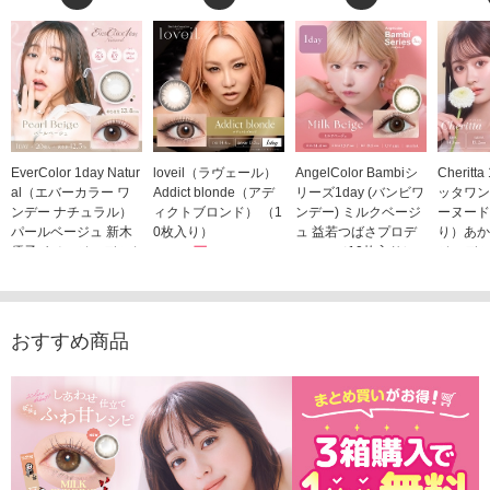
EverColor 1day Natur
loveil（ラヴェール）
AngelColor Bambiシ
Cheritt
al（エバーカラー ワ
Addict blonde（アデ
リーズ1day (バンビワ
ッタワン
ンデー ナチュラル）
ィクトブロンド） （1
ンデー) ミルクベージ
ーヌード
パールベージュ 新木
0枚入り）
ュ 益若つばさプロデ
り）あか
優子イメージモデルカ
1,760円
ュース（10枚入り）
ジモデル
(税込)
ラコン（20枚入り）
1,848円
1,683
(税込)
2,598円
(税込)
おすすめ商品