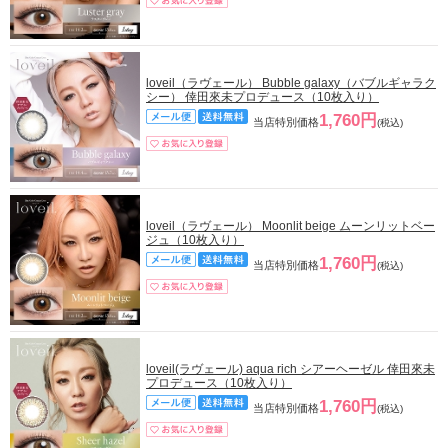
loveil（ラヴェール） Bubble galaxy（バブルギャラク
シー） 倖田來未プロデュース（10枚入り）
1,760円
当店特別価格
(税込)
loveil（ラヴェール） Moonlit beige ムーンリットベー
ジュ（10枚入り）
1,760円
当店特別価格
(税込)
loveil(ラヴェール) aqua rich シアーヘーゼル 倖田來未
プロデュース（10枚入り）
1,760円
当店特別価格
(税込)