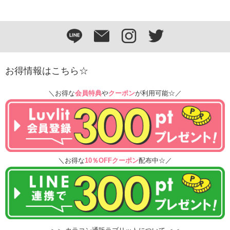
お得情報はこちら☆
＼お得な
会員特典
や
クーポン
が利用可能☆／
＼お得な
10％OFFクーポン
配布中☆／