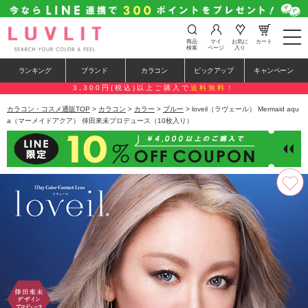
t
商品
マイ
お気に
カート
o
検索
ページ
入り
g
g
ランキング
ブランド
カラコン
ピックアップ
キャンペーン
l
e
3,300円(税込)以上ご購入で
送料無料！
n
a
カラコン・コスメ通販TOP
>
カラコン
>
カラー
>
ブルー
> loveil（ラヴェール） Mermaid aqu
v
a（マーメイドアクア） 倖田來未プロデュース（10枚入り）
i
g
a
t
i
o
n