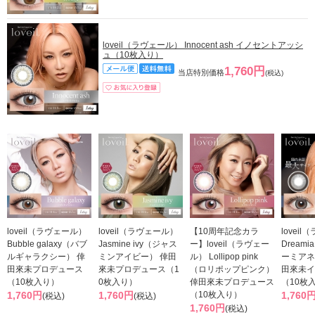
loveil（ラヴェール） Innocent ash イノセントアッシ
ュ（10枚入り）
1,760円
当店特別価格
(税込)
loveil（ラヴェール）
loveil（ラヴェール）
【10周年記念カラ
lovei
Bubble galaxy（バブ
Jasmine ivy（ジャス
ー】loveil（ラヴェー
Dreami
ルギャラクシー） 倖
ミンアイビー） 倖田
ル） Lollipop pink
ーミアネ
田來未プロデュース
來未プロデュース（1
（ロリポップピンク）
田來未イ
（10枚入り）
0枚入り）
倖田來未プロデュース
（10枚
1,760円
1,760円
（10枚入り）
1,760
(税込)
(税込)
1,760円
(税込)