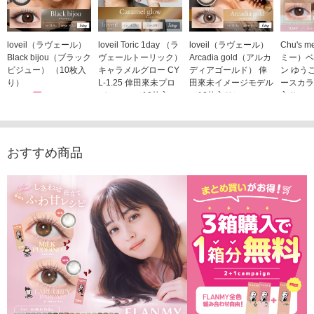
loveil（ラヴェール）
loveil Toric 1day （ラ
loveil（ラヴェール）
Chu's
Black bijou（ブラック
ヴェールトーリック）
Arcadia gold（アルカ
ミー）ベ
ビジュー） （10枚入
キャラメルグロー CY
ディアゴールド） 倖
ン ゆう
り）
L-1.25 倖田來未プロ
田來未イメージモデル
ースカラ
1,760円
デュース （10枚入
（10枚入り）
入り）
(税込)
り）
1,760円
1,705
(税込)
1,760円
(税込)
おすすめ商品