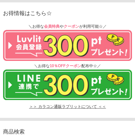
お得情報はこちら☆
＼お得な
会員特典
や
クーポン
が利用可能☆／
＼お得な
10％OFFクーポン
配布中☆／
＞＞ カラコン通販ラブリットについて ＜＜
商品検索