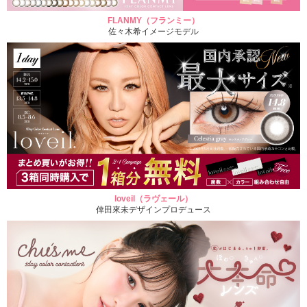
FLANMY（フランミー）
佐々木希イメージモデル
loveil（ラヴェール）
倖田來未デザインプロデュース