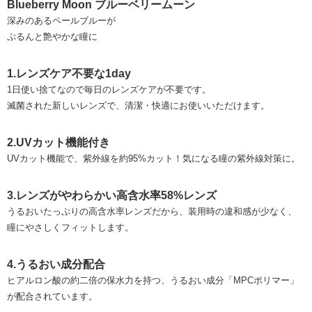
Blueberry Moon ブルーベリームーン
深みのあるペールブルーが
ぷるんと艶やかな瞳に
1.レンズケア不要な1day
1日使い捨てなので毎日のレンズケアが不要です。
滅菌された新しいレンズで、清潔・快適にお使いいただけます。
2.UVカット機能付き
UVカット機能で、紫外線を約95%カット！気になる瞳の紫外線対策に。
3.レンズがやわらかい高含水率58%レンズ
うるおいたっぷりの高含水率レンズだから、装用時の違和感が少なく、
瞳にやさしくフィットします。
4.うるおい成分配合
ヒアルロン酸の約二倍の保水力を持つ、うるおい成分「MPCポリマー」
が配合されています。