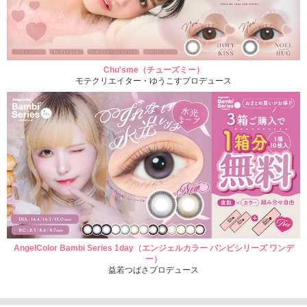
Chu'sme（チューズミー）
モテクリエイター・ゆうこすプロデュース
AngelColor Bambi Series 1day（エンジェルカラー バンビシリーズ ワンデ
ー）
益若つばさプロデュース