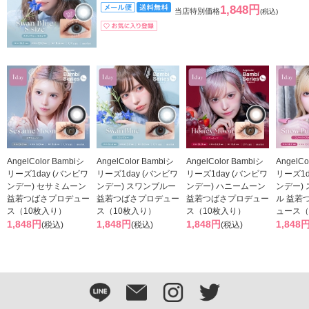
1,848円
当店特別価格
(税込)
AngelColor Bambiシ
AngelColor Bambiシ
AngelColor Bambiシ
AngelCo
リーズ1day (バンビワ
リーズ1day (バンビワ
リーズ1day (バンビワ
リーズ1d
ンデー) セサミムーン
ンデー) スワンブルー
ンデー) ハニームーン
ンデー)
益若つばさプロデュー
益若つばさプロデュー
益若つばさプロデュー
ル 益若
ス（10枚入り）
ス（10枚入り）
ス（10枚入り）
ュース（
1,848円
1,848円
1,848円
1,848
(税込)
(税込)
(税込)