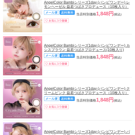
AngelColor Bambiシリーズ1day (バンビワンデー) レ
モンヘーゼル 益若つばさプロデュース（10枚入り）
1,848円
当店特別価格
(税込)
AngelColor Bambiシリーズ1day (バンビワンデー) カ
シスブラウン 益若つばさプロデュース(10枚入り)
1,848円
当店特別価格
(税込)
AngelColor Bambiシリーズ1day (バンビワンデー) ク
リームピンク 益若つばさプロデュース（10枚入り）
1,848円
当店特別価格
(税込)
AngelColor Bambiシリーズ1day (バンビワンデー) パ