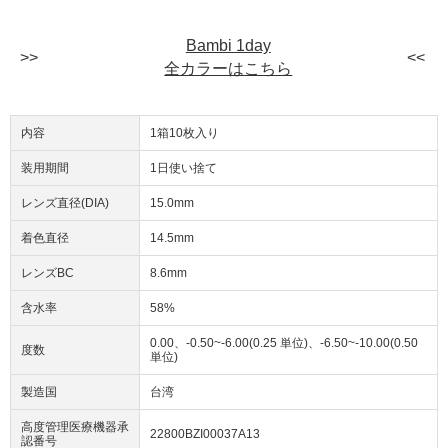
Bambi 1day
全カラーはこちら
内容
1箱10枚入り
装用期間
1日使い捨て
レンズ直径(DIA)
15.0mm
着色直径
14.5mm
レンズBC
8.6mm
含水率
58%
0.00、-0.50~-6.00(0.25 単位)、-6.50~-10.00(0.50
度数
単位)
製造国
台湾
高度管理医療機器承
22800BZI00037A13
認番号