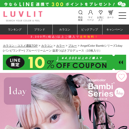
t
商品
マイ
お気に
カート
o
検索
ページ
入り
g
g
ランキング
ブランド
カラコン
ピックアップ
キャンペーン
l
e
3,300円(税込)以上ご購入で
送料無料！
n
a
カラコン・コスメ通販TOP
>
カラコン
>
カラー
>
ブルー
> AngelColor Bambiシリーズ1day
v
(バンビワンデー) ブルーベリームーン 益若つばさプロデュース（10枚入り）
i
g
a
t
i
o
n