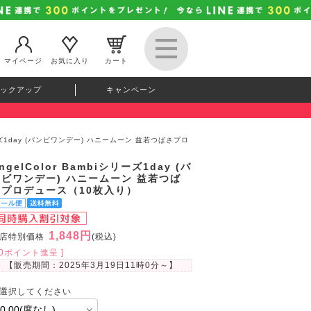
マイページ
お気に入り
カート
ックアップ
キャンペーン
シリーズ1day (バンビワンデー) ハニームーン 益若つばさプロ
ngelColor Bambiシリーズ1day (バ
ンビワンデー) ハニームーン 益若つば
さプロデュース（10枚入り）
1,848円
店特別価格
(税込)
50ポイント進呈 ]
【販売期間：
2025年3月19日11時0分
～】