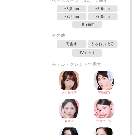
ベースカーブ（BC）で探す
~8,5mm
~8,6mm
~8,7mm
~8,8mm
~8,9mm
その他
高含水
うるおい成分
UVカット
モデル・タレントで探す