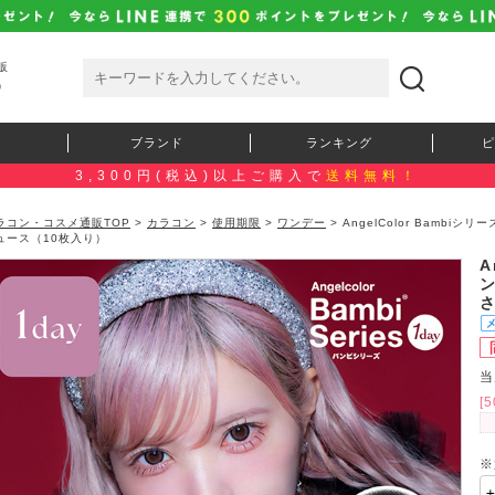
販
）
ブランド
ランキング
ピ
3,300円(税込)以上ご購入で
送料無料！
ラコン・コスメ通販TOP
>
カラコン
>
使用期限
>
ワンデー
> AngelColor Bambi
ュース（10枚入り）
A
当
[