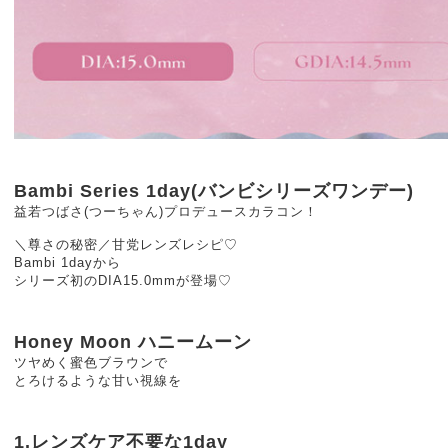
Bambi Series 1day(バンビシリーズワンデー)
益若つばさ(つーちゃん)プロデュースカラコン！
＼尊さの秘密／甘党レンズレシピ♡
Bambi 1dayから
シリーズ初のDIA15.0mmが登場♡
Honey Moon ハニームーン
ツヤめく蜜色ブラウンで
とろけるような甘い視線を
1.レンズケア不要な1day