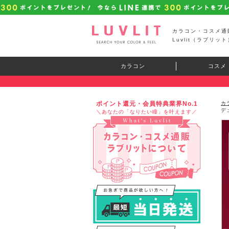
カラコン・コスメ通
Luvlit（ラブリット
カラコン
コスメ
ポイント還元・会員特典業界No.1
カ
デ
＼あなたの「なりたい瞳」を叶えます／