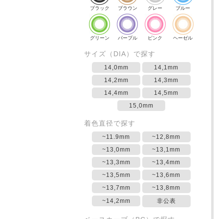
ブラック
ブラウン
グレー
ブルー
グリーン
パープル
ピンク
ヘーゼル
サイズ（DIA）で探す
14,0mm
14,1mm
14,2mm
14,3mm
14,4mm
14,5mm
15,0mm
着色直径で探す
~11.9mm
~12,8mm
~13,0mm
~13,1mm
~13,3mm
~13,4mm
~13,5mm
~13,6mm
~13,7mm
~13,8mm
~14,2mm
非公表