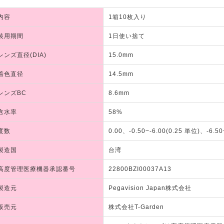
内容
1箱10枚入り
装用期間
1日使い捨て
レンズ直径(DIA)
15.0mm
着色直径
14.5mm
レンズBC
8.6mm
含水率
58%
度数
0.00、-0.50~-6.00(0.25 単位)、-6.50
製造国
台湾
高度管理医療機器承認番号
22800BZI00037A13
製造元
Pegavision Japan株式会社
販売元
株式会社T-Garden