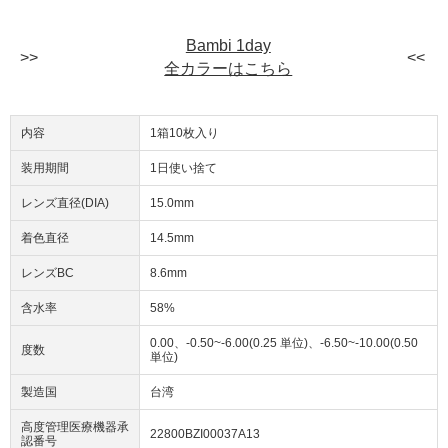
Bambi 1day
全カラーはこちら
内容
1箱10枚入り
装用期間
1日使い捨て
レンズ直径(DIA)
15.0mm
着色直径
14.5mm
レンズBC
8.6mm
含水率
58%
0.00、-0.50~-6.00(0.25 単位)、-6.50~-10.00(0.50
度数
単位)
製造国
台湾
高度管理医療機器承
22800BZI00037A13
認番号