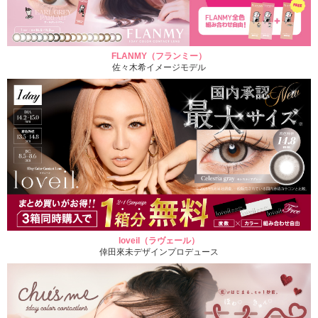
FLANMY（フランミー）
佐々木希イメージモデル
loveil（ラヴェール）
倖田來未デザインプロデュース