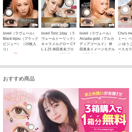
loveil（ラヴェール）
loveil Toric 1day （ラ
loveil（ラヴェール）
Chu's
Black bijou（ブラック
ヴェールトーリック）
Arcadia gold（アルカ
ミー）ベ
ビジュー） （10枚入
キャラメルグロー CY
ディアゴールド） 倖
ン ゆう
り）
L-1.25 倖田來未プロ
田來未イメージモデル
ースカラ
1,760円
デュース （10枚入
（10枚入り）
入り）
(税込)
り）
1,760円
1,705
(税込)
1,760円
(税込)
おすすめ商品