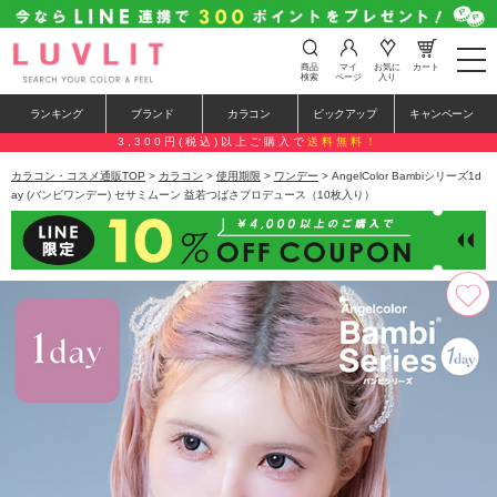
t
商品
マイ
お気に
カート
o
検索
ページ
入り
g
g
ランキング
ブランド
カラコン
ピックアップ
キャンペーン
l
e
3,300円(税込)以上ご購入で
送料無料！
n
a
カラコン・コスメ通販TOP
>
カラコン
>
使用期限
>
ワンデー
> AngelColor Bambiシリーズ1d
v
ay (バンビワンデー) セサミムーン 益若つばさプロデュース（10枚入り）
i
g
a
t
i
o
n