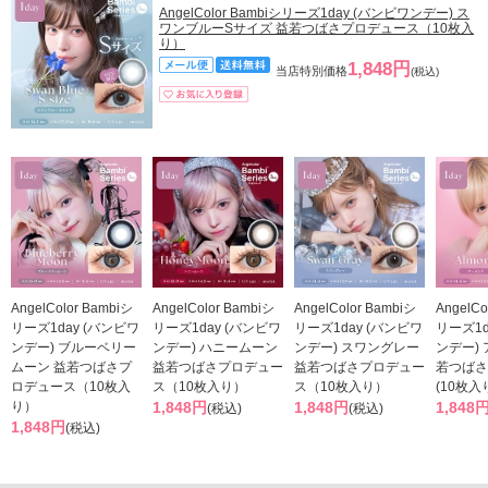
AngelColor Bambiシリーズ1day (バンビワンデー) ス
ワンブルーSサイズ 益若つばさプロデュース（10枚入
り）
1,848円
当店特別価格
(税込)
AngelColor Bambiシ
AngelColor Bambiシ
AngelColor Bambiシ
AngelCo
リーズ1day (バンビワ
リーズ1day (バンビワ
リーズ1day (バンビワ
リーズ1d
ンデー) ブルーベリー
ンデー) ハニームーン
ンデー) スワングレー
ンデー)
ムーン 益若つばさプ
益若つばさプロデュー
益若つばさプロデュー
若つばさ
ロデュース（10枚入
ス（10枚入り）
ス（10枚入り）
(10枚入
り）
1,848円
1,848円
1,848
(税込)
(税込)
1,848円
(税込)