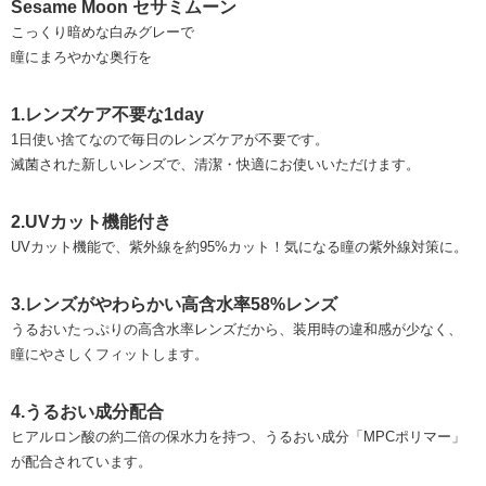
Sesame Moon セサミムーン
こっくり暗めな白みグレーで
瞳にまろやかな奥行を
1.レンズケア不要な1day
1日使い捨てなので毎日のレンズケアが不要です。
滅菌された新しいレンズで、清潔・快適にお使いいただけます。
2.UVカット機能付き
UVカット機能で、紫外線を約95%カット！気になる瞳の紫外線対策に。
3.レンズがやわらかい高含水率58%レンズ
うるおいたっぷりの高含水率レンズだから、装用時の違和感が少なく、
瞳にやさしくフィットします。
4.うるおい成分配合
ヒアルロン酸の約二倍の保水力を持つ、うるおい成分「MPCポリマー」
が配合されています。