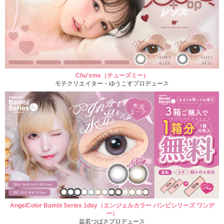
Chu'sme（チューズミー）
モテクリエイター・ゆうこすプロデュース
AngelColor Bambi Series 1day（エンジェルカラー バンビシリーズ ワンデ
ー）
益若つばさプロデュース