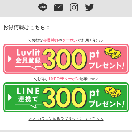
お得情報はこちら☆
＼お得な
会員特典
や
クーポン
が利用可能☆／
＼お得な
10％OFFクーポン
配布中☆／
＞＞ カラコン通販ラブリットについて ＜＜