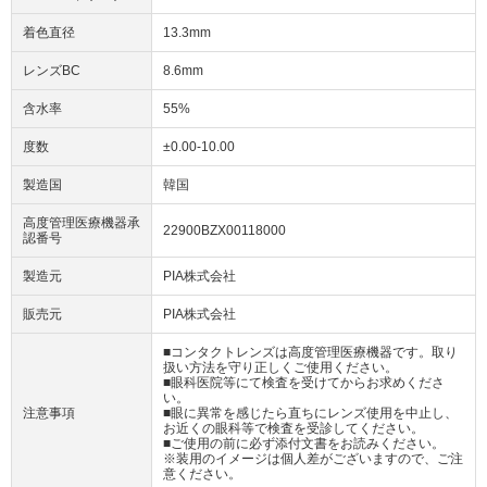
着色直径
13.3mm
レンズBC
8.6mm
含水率
55%
度数
±0.00-10.00
製造国
韓国
高度管理医療機器承
22900BZX00118000
認番号
製造元
PIA株式会社
販売元
PIA株式会社
■コンタクトレンズは高度管理医療機器です。取り
扱い方法を守り正しくご使用ください。
■眼科医院等にて検査を受けてからお求めくださ
い。
注意事項
■眼に異常を感じたら直ちにレンズ使用を中止し、
お近くの眼科等で検査を受診してください。
■ご使用の前に必ず添付文書をお読みください。
※装用のイメージは個人差がございますので、ご注
意ください。