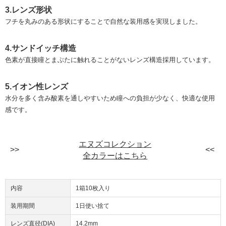
3.レンズ形状
フチを丸みのある形状にすることで自然な装用感を実現しました。
4.サンドイッチ構造
色素が直接瞳とまぶたに触れることがないレンズ構造採用しています。
5.イオン性レンズ
水分を多く含み酸素を通しやすいため瞳への負担が少なく、快適な使用
感です。
エヌズコレクション
全カラーはこちら
内容
1箱10枚入り
装用期間
1日使い捨て
レンズ直径(DIA)
14.2mm