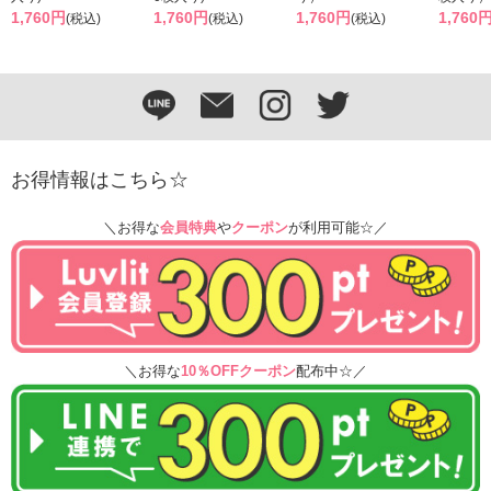
1,760円
1,760円
1,760円
1,760
(税込)
(税込)
(税込)
お得情報はこちら☆
＼お得な
会員特典
や
クーポン
が利用可能☆／
＼お得な
10％OFFクーポン
配布中☆／