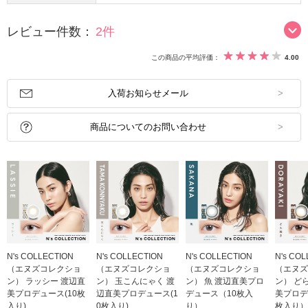
レビュー件数：
2件
この商品の平均評価：
4.00
入荷お知らせメール
商品についてのお問い合わせ
N's COLLECTION
N's COLLECTION
N's COLLECTION
N's CO
（エヌズコレクショ
（エヌズコレクショ
（エヌズコレクショ
（エヌズ
ン） ラッシー 渡辺直
ン） 玉こんにゃく 渡
ン） 魚 渡辺直美プロ
ン） ど
美プロデュース(10枚
辺直美プロデュース(1
デュース（10枚入
美プロデ
入り)
0枚入り)
り）
枚入り）