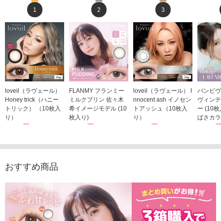
1
2
3
loveil（ラヴェール）
FLANMY フランミー
loveil（ラヴェール） I
バンビヴ
Honey trick（ハニー
ミルクプリン 佐々木
nnocent ash イノセン
ヴィンテ
トリック） （10枚入
希イメージモデル (10
トアッシュ（10枚入
ー (10
り）
枚入り)
り）
ばさカラ
1,760円
1,815円
1,760円
1,848
(税込)
(税込)
(税込)
おすすめ商品