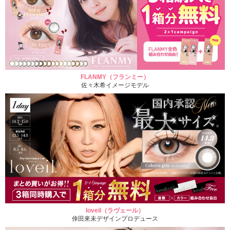
FLANMY（フランミー）
佐々木希イメージモデル
loveil（ラヴェール）
倖田來未デザインプロデュース