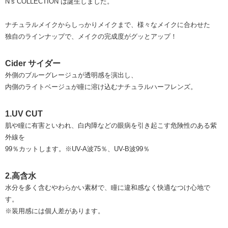
N’s COLLECTION は誕生しました。
ナチュラルメイクからしっかりメイクまで、様々なメイクに合わせた
独自のラインナップで、メイクの完成度がグッとアップ！
Cider サイダー
外側のブルーグレージュが透明感を演出し、
内側のライトベージュが瞳に溶け込むナチュラルハーフレンズ。
1.UV CUT
肌や瞳に有害といわれ、白内障などの眼病を引き起こす危険性のある紫
外線を
99％カットします。※UV-A波75％、UV-B波99％
2.高含水
水分を多く含むやわらかい素材で、瞳に違和感なく快適なつけ心地で
す。
※装用感には個人差があります。