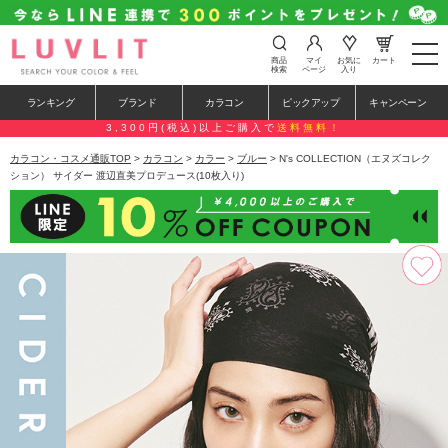
t
商品
マイ
お気に
カート
o
検索
ページ
入り
g
g
ランキング
ブランド
カラコン
ピックアップ
キャンペーン
l
e
3,300円(税込)以上ご購入で
送料無料！
n
a
カラコン・コスメ通販TOP
>
カラコン
>
カラー
>
ブルー
> N's COLLECTION（エヌズコレク
v
ション） サイダー 渡辺直美プロデュース(10枚入り)
i
g
a
t
i
o
n