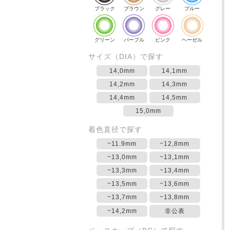
ブラック
ブラウン
グレー
ブルー
グリーン
パープル
ピンク
ヘーゼル
サイズ（DIA）で探す
14,0mm
14,1mm
14,2mm
14,3mm
14,4mm
14,5mm
15,0mm
着色直径で探す
~11.9mm
~12,8mm
~13,0mm
~13,1mm
~13,3mm
~13,4mm
~13,5mm
~13,6mm
~13,7mm
~13,8mm
~14,2mm
非公表