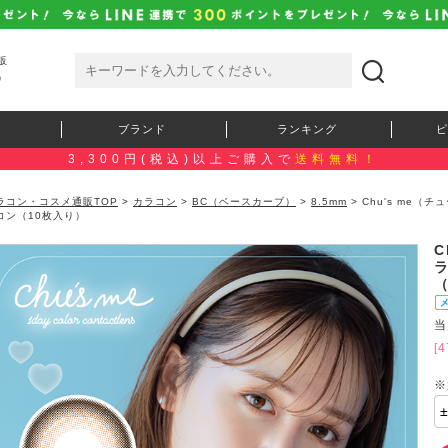
販
）
ブランド
ランキング
ピ
3,300円(税込)以上ご購入で
送料無料！
ラコン・コスメ通販TOP
>
カラコン
>
BC（ベースカーブ）
>
8.5mm
> Chu's me
コン（10枚入り）
C
当
[