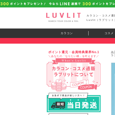
カラコン・コスメ通
Luvlit（ラブリット
カラコン
コスメ
ポイント還元・会員特典業界No.1
カ
ラ
＼あなたの「なりたい瞳」を叶えます／