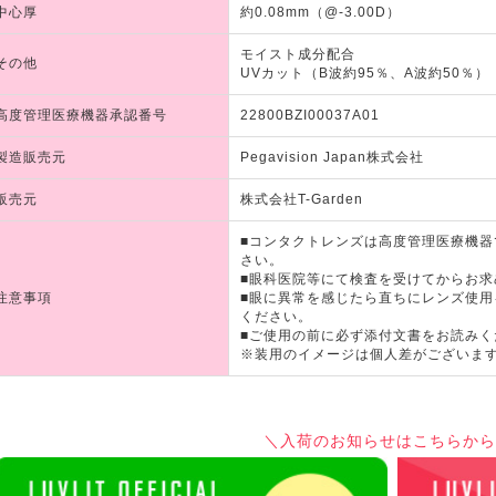
中心厚
約0.08mm（@-3.00D）
モイスト成分配合
その他
UVカット（B波約95％、A波約50％）
高度管理医療機器承認番号
22800BZI00037A01
製造販売元
Pegavision Japan株式会社
販売元
株式会社T-Garden
■コンタクトレンズは高度管理医療機
さい。
■眼科医院等にて検査を受けてからお求
注意事項
■眼に異常を感じたら直ちにレンズ使
ください。
■ご使用の前に必ず添付文書をお読みく
※装用のイメージは個人差がございま
＼入荷のお知らせはこちらから