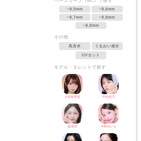
ベースカーブ（BC）で探す
~8,5mm
~8,6mm
~8,7mm
~8,8mm
~8,9mm
その他
高含水
うるおい成分
UVカット
モデル・タレントで探す