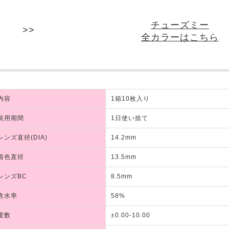
チューズミー
全カラーはこちら
内容
1箱10枚入り
装用期間
1日使い捨て
レンズ直径(DIA)
14.2mm
着色直径
13.5mm
レンズBC
8.5mm
含水率
58%
度数
±0.00-10.00