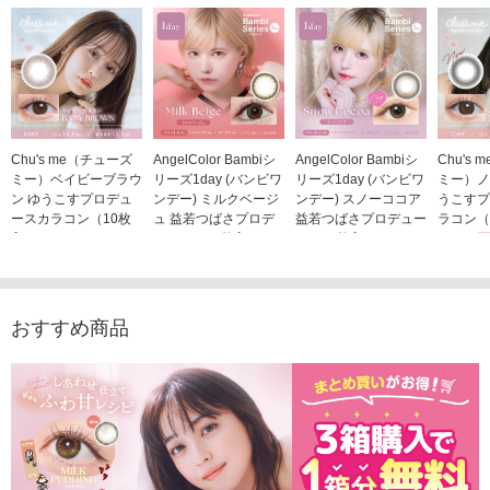
Chu's me（チューズ
AngelColor Bambiシ
AngelColor Bambiシ
Chu's
ミー）ベイビーブラウ
リーズ1day (バンビワ
リーズ1day (バンビワ
ミー）ノ
ン ゆうこすプロデュ
ンデー) ミルクベージ
ンデー) スノーココア
うこすプ
ースカラコン（10枚
ュ 益若つばさプロデ
益若つばさプロデュー
ラコン（
入り）
ュース（10枚入り）
ス（10枚入り）
1,705
1,705円
1,848円
1,848円
(税込)
(税込)
(税込)
おすすめ商品