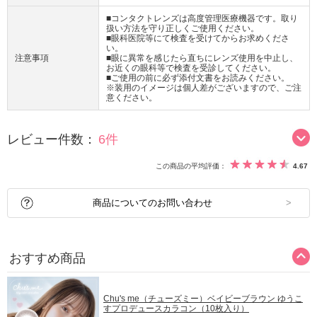
■コンタクトレンズは高度管理医療機器です。取り
扱い方法を守り正しくご使用ください。
■眼科医院等にて検査を受けてからお求めくださ
い。
注意事項
■眼に異常を感じたら直ちにレンズ使用を中止し、
お近くの眼科等で検査を受診してください。
■ご使用の前に必ず添付文書をお読みください。
※装用のイメージは個人差がございますので、ご注
意ください。
レビュー件数：
6件
この商品の平均評価：
4.67
商品についてのお問い合わせ
おすすめ商品
Chu's me（チューズミー）ベイビーブラウン ゆうこ
すプロデュースカラコン（10枚入り）