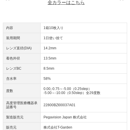
全カラーはこちら
内容
1箱10枚入り
装用期間
1日使い捨て
レンズ直径(DIA)
14.2mm
着色外径
13.5mm
レンズBC
8.5mm
含水率
58%
0.00,-0.75～-5.00（0.25step）
度数
-5.00～-10.00（0.50step）全29度数
高度管理医療機器承
22800BZI00037A01
認番号
製造販売元
Pegavision Japan 株式会社
販売元
株式会社T-Garden