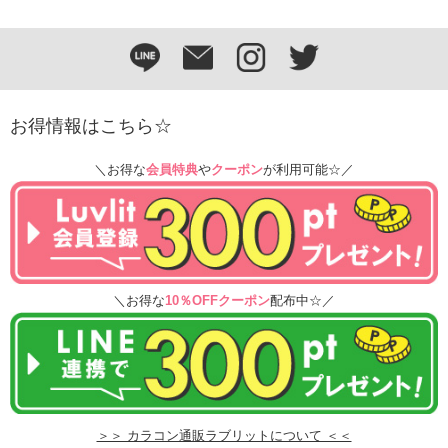
お得情報はこちら☆
＼お得な
会員特典
や
クーポン
が利用可能☆／
＼お得な
10％OFFクーポン
配布中☆／
＞＞ カラコン通販ラブリットについて ＜＜