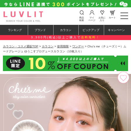
t
商品
マイ
お気に
カート
o
検索
ページ
入り
g
g
ランキング
ブランド
カラコン
ピックアップ
キャンペーン
l
e
3,300円(税込)以上ご購入で
送料無料！
n
a
カラコン・コスメ通販TOP
>
カラコン
>
使用期限
>
ワンデー
> Chu's me（チューズミー）ム
v
ードグレージュ ゆうこすプロデュースカラコン（10枚入り）
i
g
a
t
i
o
n