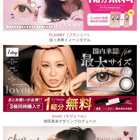
FLANMY（フランミー）
佐々木希イメージモデル
loveil（ラヴェール）
倖田來未デザインプロデュース