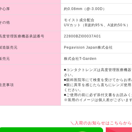
中心厚
約0.08mm（@-3.00D）
モイスト成分配合
その他
UVカット（B波約95％、A波約50％）
高度管理医療機器承認番号
22800BZI00037A01
製造販売元
Pegavision Japan株式会社
販売元
株式会社T-Garden
■コンタクトレンズは高度管理医療機
さい。
■眼科医院等にて検査を受けてからお求
注意事項
■眼に異常を感じたら直ちにレンズ使
ください。
■ご使用の前に必ず添付文書をお読みく
※装用のイメージは個人差がございま
＼入荷のお知らせはこちらから