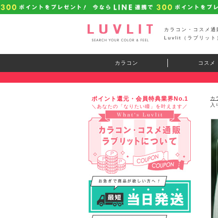
カラコン・コスメ通
Luvlit（ラブリット
カラコン
コスメ
ポイント還元・会員特典業界No.1
カ
入
＼あなたの「なりたい瞳」を叶えます／