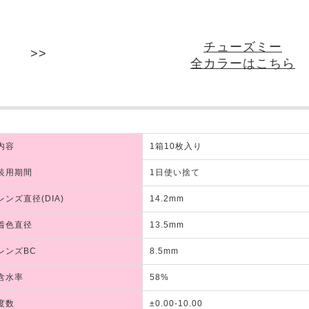
チューズミー
全カラーはこちら
内容
1箱10枚入り
装用期間
1日使い捨て
レンズ直径(DIA)
14.2mm
着色直径
13.5mm
レンズBC
8.5mm
含水率
58%
度数
±0.00-10.00