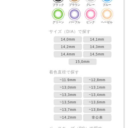
ブラック
ブラウン
グレー
ブルー
グリーン
パープル
ピンク
ヘーゼル
サイズ（DIA）で探す
14,0mm
14,1mm
14,2mm
14,3mm
14,4mm
14,5mm
15,0mm
着色直径で探す
~11.9mm
~12,8mm
~13,0mm
~13,1mm
~13,3mm
~13,4mm
~13,5mm
~13,6mm
~13,7mm
~13,8mm
~14,2mm
非公表