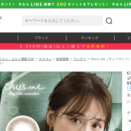
販
）
ブランド
ランキング
ピ
3,300円(税込)以上ご購入で
送料無料！
ラコン・コスメ通販TOP
>
カラコン
>
使用期限
>
ワンデー
> Chu's me（チューズ
り）
C
当
[