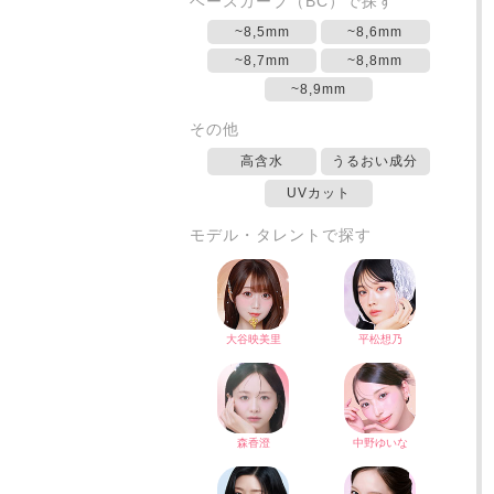
ベースカーブ（BC）で探す
~8,5mm
~8,6mm
~8,7mm
~8,8mm
~8,9mm
その他
高含水
うるおい成分
UVカット
モデル・タレントで探す