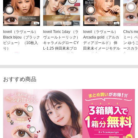
loveil（ラヴェール）
loveil Toric 1day （ラ
loveil（ラヴェール）
Chu's
Black bijou（ブラック
ヴェールトーリック）
Arcadia gold（アルカ
ミー）ベ
ビジュー） （10枚入
キャラメルグロー CY
ディアゴールド） 倖
ン ゆう
り）
L-1.25 倖田來未プロ
田來未イメージモデル
ースカラ
1,760円
デュース （10枚入
（10枚入り）
入り）
(税込)
り）
1,760円
1,705
(税込)
1,760円
(税込)
おすすめ商品