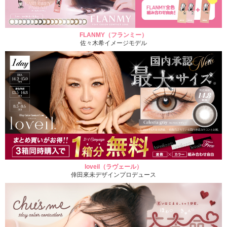
FLANMY（フランミー）
佐々木希イメージモデル
loveil（ラヴェール）
倖田來未デザインプロデュース