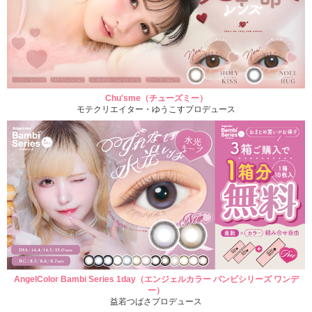
Chu'sme（チューズミー）
モテクリエイター・ゆうこすプロデュース
AngelColor Bambi Series 1day（エンジェルカラー バンビシリーズ ワンデ
ー）
益若つばさプロデュース