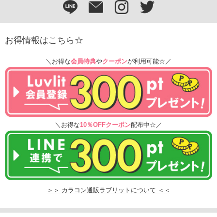
お得情報はこちら☆
＼お得な
会員特典
や
クーポン
が利用可能☆／
＼お得な
10％OFFクーポン
配布中☆／
＞＞ カラコン通販ラブリットについて ＜＜