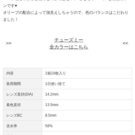
ンです♥
オリーブの配合によって強見えしちゃうので、色のバランスはこだわり
ました！
チューズミー
全カラーはこちら
内容
1箱10枚入り
装用期間
1日使い捨て
レンズ直径(DIA)
14.2mm
着色直径
13.5mm
レンズBC
8.5mm
含水率
58%