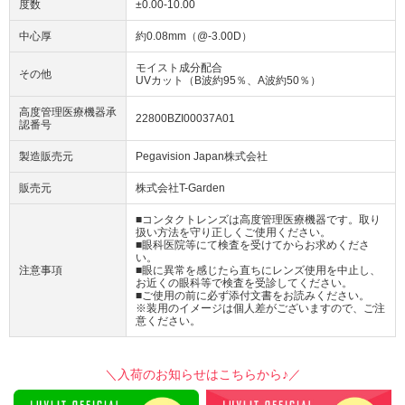
度数
±0.00-10.00
中心厚
約0.08mm（@-3.00D）
モイスト成分配合
その他
UVカット（B波約95％、A波約50％）
高度管理医療機器承
22800BZI00037A01
認番号
製造販売元
Pegavision Japan株式会社
販売元
株式会社T-Garden
■コンタクトレンズは高度管理医療機器です。取り
扱い方法を守り正しくご使用ください。
■眼科医院等にて検査を受けてからお求めくださ
い。
注意事項
■眼に異常を感じたら直ちにレンズ使用を中止し、
お近くの眼科等で検査を受診してください。
■ご使用の前に必ず添付文書をお読みください。
※装用のイメージは個人差がございますので、ご注
意ください。
＼入荷のお知らせはこちらから♪／