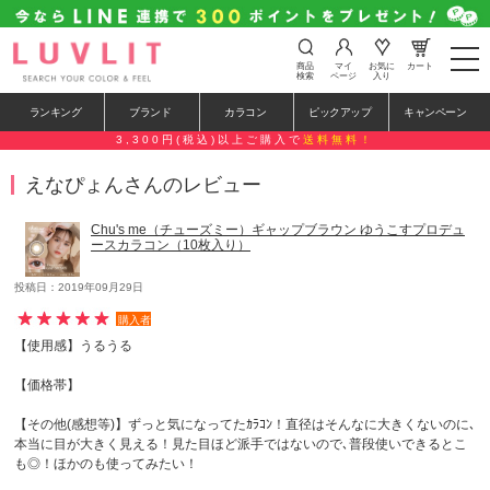
t
商品
マイ
お気に
カート
o
検索
ページ
入り
g
g
ランキング
ブランド
カラコン
ピックアップ
キャンペーン
l
e
3,300円(税込)以上ご購入で
送料無料！
n
a
えなぴょんさんのレビュー
v
i
g
Chu's me（チューズミー）ギャップブラウン ゆうこすプロデュ
a
ースカラコン（10枚入り）
t
i
o
投稿日：2019年09月29日
n
購入者
【使用感】うるうる
【価格帯】
【その他(感想等)】ずっと気になってたｶﾗｺﾝ！直径はそんなに大きくないのに､
本当に目が大きく見える！見た目ほど派手ではないので､普段使いできるとこ
も◎！ほかのも使ってみたい！