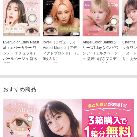
EverColor 1day Natur
loveil（ラヴェール）
AngelColor Bambiシ
Cheritt
al（エバーカラー ワ
Addict blonde（アデ
リーズ1day (バンビワ
ッタワン
ンデー ナチュラル）
ィクトブロンド） （1
ンデー) ミルクベージ
ーヌード
パールベージュ 新木
0枚入り）
ュ 益若つばさプロデ
り）あか
優子イメージモデルカ
1,760円
ュース（10枚入り）
ジモデル
(税込)
ラコン（20枚入り）
1,848円
1,683
(税込)
2,598円
(税込)
おすすめ商品