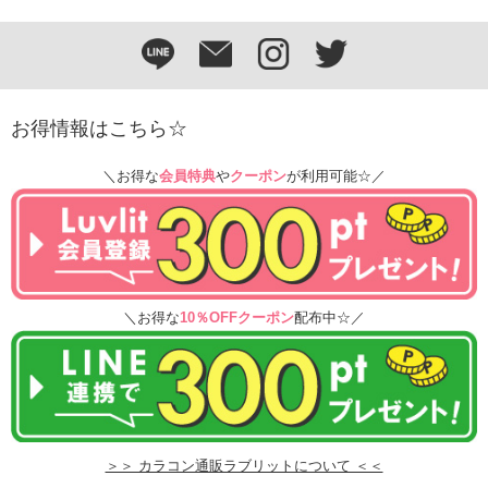
お得情報はこちら☆
＼お得な
会員特典
や
クーポン
が利用可能☆／
＼お得な
10％OFFクーポン
配布中☆／
＞＞ カラコン通販ラブリットについて ＜＜