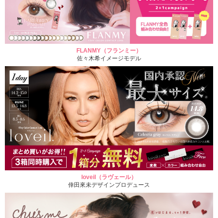
FLANMY（フランミー）
佐々木希イメージモデル
loveil（ラヴェール）
倖田來未デザインプロデュース