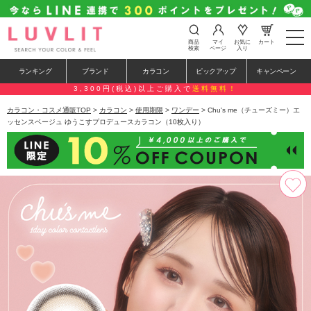
t
商品
マイ
お気に
カート
o
検索
ページ
入り
g
g
ランキング
ブランド
カラコン
ピックアップ
キャンペーン
l
e
3,300円(税込)以上ご購入で
送料無料！
n
a
カラコン・コスメ通販TOP
>
カラコン
>
使用期限
>
ワンデー
> Chu's me（チューズミー）エ
v
ッセンスベージュ ゆうこすプロデュースカラコン（10枚入り）
i
g
a
t
i
o
n