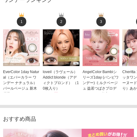
ワンデーランキング
1
2
3
EverColor 1day Natur
loveil（ラヴェール）
AngelColor Bambiシ
Cheritt
al（エバーカラー ワ
Addict blonde（アデ
リーズ1day (バンビワ
ッタワン
ンデー ナチュラル）
ィクトブロンド） （1
ンデー) ミルクベージ
ーヌード
パールベージュ 新木
0枚入り）
ュ 益若つばさプロデ
り）あか
優子イメージモデルカ
1,760円
ュース（10枚入り）
ジモデル
(税込)
ラコン（20枚入り）
1,848円
1,683
(税込)
2,598円
(税込)
おすすめ商品