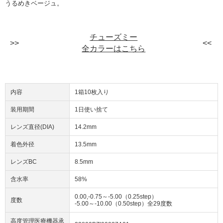
うるめきベージュ。
チューズミー
全カラーはこちら
内容
1箱10枚入り
装用期間
1日使い捨て
レンズ直径(DIA)
14.2mm
着色外径
13.5mm
レンズBC
8.5mm
含水率
58%
0.00,-0.75～-5.00（0.25step）
度数
-5.00～-10.00（0.50step）全29度数
高度管理医療機器承