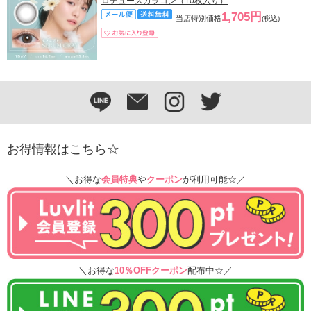
ロデュースカラコン（10枚入り）
1,705円
当店特別価格
(税込)
お得情報はこちら☆
＼お得な
会員特典
や
クーポン
が利用可能☆／
＼お得な
10％OFFクーポン
配布中☆／