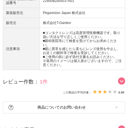
22800BZI00037A01
認番号
製造販売元
Pegavision Japan 株式会社
販売元
株式会社T-Garden
■コンタクトレンズは高度管理医療機器です。取り
扱い方法を守り正しくご使用ください。
■眼科医院等にて検査を受けてからお求めくださ
い。
注意事項
■眼に異常を感じたら直ちにレンズ使用を中止し、
お近くの眼科等で検査を受診してください。
■ご使用の前に必ず添付文書をお読みください。
※装用のイメージは個人差がございますので、ご注
意ください。
レビュー件数：
1件
この商品の平均評価：
3.00
商品についてのお問い合わせ