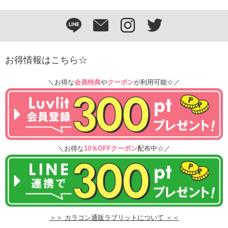
お得情報はこちら☆
＼お得な
会員特典
や
クーポン
が利用可能☆／
＼お得な
10％OFFクーポン
配布中☆／
＞＞ カラコン通販ラブリットについて ＜＜