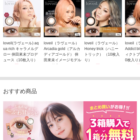
loveil(ラヴェール) aq
loveil（ラヴェール）
loveil（ラヴェール）
lovei
ua rich キャラメルグ
Arcadia gold（アルカ
Honey trick（ハニー
Addict
ロー 倖田來未プロデ
ディアゴールド） 倖
トリック） （10枚入
ィクトブ
ュース（10枚入り）
田來未イメージモデル
り）
0枚入り
1,760円
（10枚入り）
1,760円
1,760
(税込)
(税込)
1,760円
(税込)
おすすめ商品