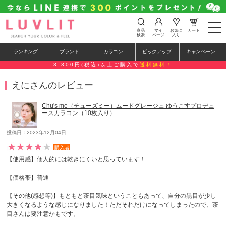
t
商品
マイ
お気に
カート
o
検索
ページ
入り
g
g
ランキング
ブランド
カラコン
ピックアップ
キャンペーン
l
e
3,300円(税込)以上ご購入で
送料無料！
n
a
えにさんのレビュー
v
i
g
Chu's me（チューズミー）ムードグレージュ ゆうこすプロデュ
a
ースカラコン（10枚入り）
t
i
o
投稿日：2023年12月04日
n
購入者
【使用感】個人的には乾きにくいと思っています！
【価格帯】普通
【その他(感想等)】もともと茶目気味ということもあって、自分の黒目が少し
大きくなるような感じになりました！ただそれだけになってしまったので、茶
目さんは要注意かもです。