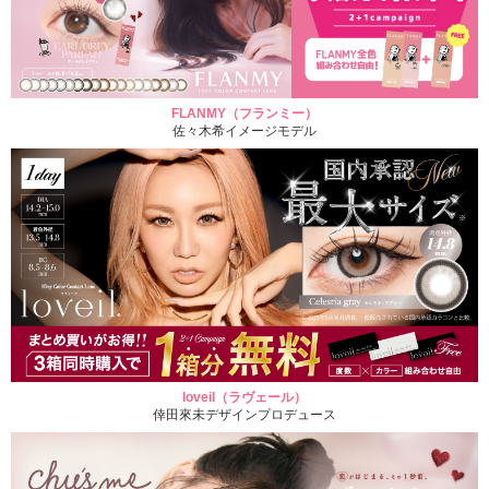
FLANMY（フランミー）
佐々木希イメージモデル
loveil（ラヴェール）
倖田來未デザインプロデュース