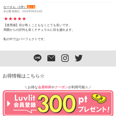
なーさん（1件）
購入者
非公開 投稿日：2022年09月16日
【使用感】目が乾くこともなくとても良いです。
周囲からの評判も良くナチュラルに目を盛れます。
私の中ではパーフェクトです。
お得情報はこちら☆
＼お得な
会員特典
や
クーポン
が利用可能☆／