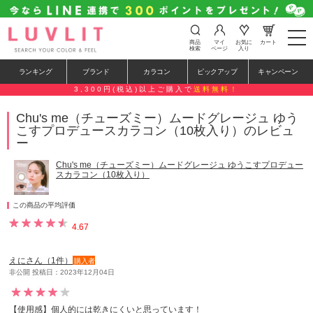
t
商品
マイ
お気に
カート
o
検索
ページ
入り
g
g
ランキング
ブランド
カラコン
ピックアップ
キャンペーン
l
e
3,300円(税込)以上ご購入で
送料無料！
n
a
Chu's me（チューズミー）ムードグレージュ ゆう
v
こすプロデュースカラコン（10枚入り）のレビュ
i
g
ー
a
t
Chu's me（チューズミー）ムードグレージュ ゆうこすプロデュー
i
スカラコン（10枚入り）
o
n
この商品の平均評価
4.67
えにさん（1件）
購入者
非公開 投稿日：2023年12月04日
【使用感】個人的には乾きにくいと思っています！