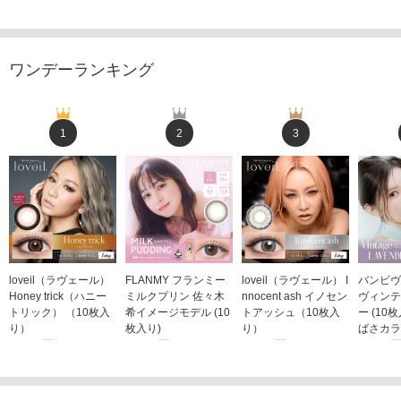
ワンデーランキング
1
2
3
loveil（ラヴェール）
FLANMY フランミー
loveil（ラヴェール） I
バンビヴ
Honey trick（ハニー
ミルクプリン 佐々木
nnocent ash イノセン
ヴィンテ
トリック） （10枚入
希イメージモデル (10
トアッシュ（10枚入
ー (10
り）
枚入り)
り）
ばさカラ
1,760円
1,815円
1,760円
1,848
(税込)
(税込)
(税込)