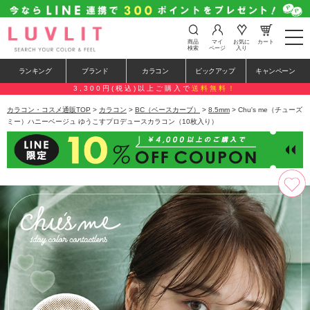
t
商品
マイ
お気に
カート
o
検索
ページ
入り
g
g
ランキング
ブランド
カラコン
ピックアップ
キャンペーン
l
e
3,300円(税込)以上ご購入で
送料無料！
n
a
カラコン・コスメ通販TOP
>
カラコン
>
BC（ベースカーブ）
>
8.5mm
> Chu's me（チューズ
v
ミー）ハニーベージュ ゆうこすプロデュースカラコン（10枚入り）
i
g
a
t
i
o
n