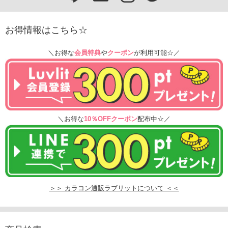
お得情報はこちら☆
＼お得な
会員特典
や
クーポン
が利用可能☆／
＼お得な
10％OFFクーポン
配布中☆／
＞＞ カラコン通販ラブリットについて ＜＜