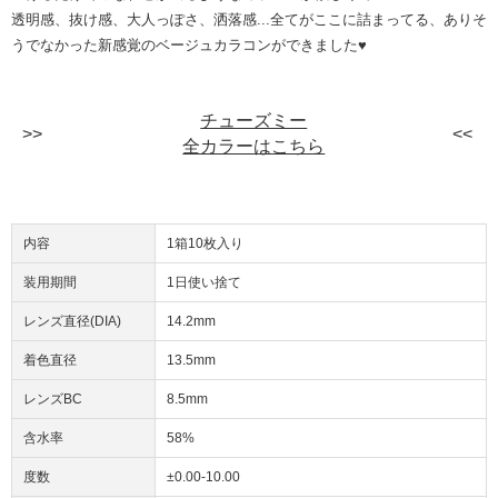
透明感、抜け感、大人っぽさ、洒落感...全てがここに詰まってる、ありそ
うでなかった新感覚のベージュカラコンができました♥
チューズミー
全カラーはこちら
内容
1箱10枚入り
装用期間
1日使い捨て
レンズ直径(DIA)
14.2mm
着色直径
13.5mm
レンズBC
8.5mm
含水率
58%
度数
±0.00-10.00