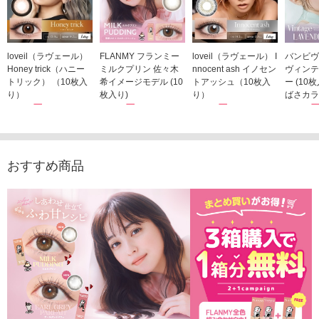
loveil（ラヴェール）
FLANMY フランミー
loveil（ラヴェール） I
バンビヴ
Honey trick（ハニー
ミルクプリン 佐々木
nnocent ash イノセン
ヴィンテ
トリック） （10枚入
希イメージモデル (10
トアッシュ（10枚入
ー (10
り）
枚入り)
り）
ばさカラ
1,760円
1,815円
1,760円
1,848
(税込)
(税込)
(税込)
おすすめ商品