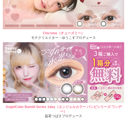
Chu'sme（チューズミー）
モテクリエイター・ゆうこすプロデュース
AngelColor Bambi Series 1day（エンジェルカラー バンビシリーズ ワンデ
ー）
益若つばさプロデュース