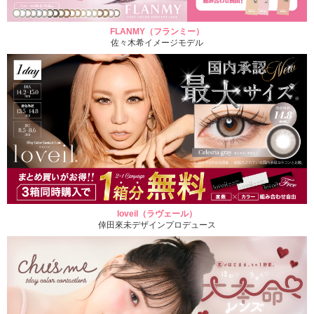
FLANMY（フランミー）
佐々木希イメージモデル
loveil（ラヴェール）
倖田來未デザインプロデュース