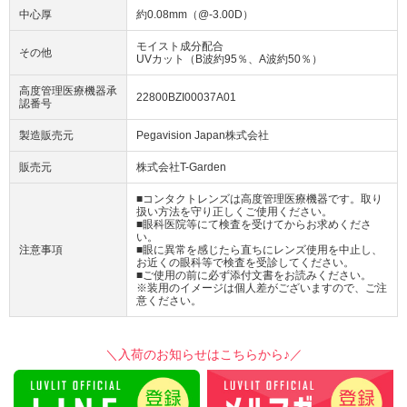
中心厚
約0.08mm（@-3.00D）
モイスト成分配合
その他
UVカット（B波約95％、A波約50％）
高度管理医療機器承
22800BZI00037A01
認番号
製造販売元
Pegavision Japan株式会社
販売元
株式会社T-Garden
■コンタクトレンズは高度管理医療機器です。取り
扱い方法を守り正しくご使用ください。
■眼科医院等にて検査を受けてからお求めくださ
い。
注意事項
■眼に異常を感じたら直ちにレンズ使用を中止し、
お近くの眼科等で検査を受診してください。
■ご使用の前に必ず添付文書をお読みください。
※装用のイメージは個人差がございますので、ご注
意ください。
＼入荷のお知らせはこちらから♪／