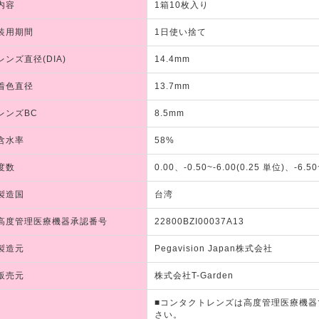
内容
1箱10枚入り
装用期間
1日使い捨て
レンズ直径(DIA)
14.4mm
着色直径
13.7mm
レンズBC
8.5mm
含水率
58%
度数
0.00、-0.50~-6.00(0.25 単位)、-6.50
製造国
台湾
高度管理医療機器承認番号
22800BZI00037A13
製造元
Pegavision Japan株式会社
販売元
株式会社T-Garden
■コンタクトレンズは高度管理医療機
さい。