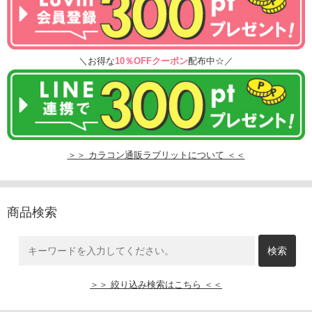
＼お得な
10％OFFクーポン
配布中☆／
＞＞ カラコン通販ラブリットについて ＜＜
商品検索
＞＞ 絞り込み検索はこちら ＜＜