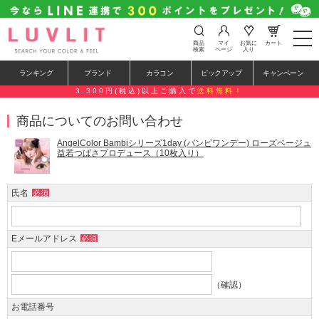
t
商品
マイ
お気に
カート
o
検索
ページ
入り
g
g
ランキング
ブランド
カラコン
ピックアップ
キャンペーン
l
e
3,300円(税込)以上ご購入で
送料無料！
n
a
商品についてのお問い合わせ
v
i
g
AngelColor Bambiシリーズ1day (バンビワンデー) ローズベージュ
a
益若つばさプロデュース（10枚入り）
t
i
o
氏名
必須
n
Eメールアドレス
必須
（確認）
お電話番号