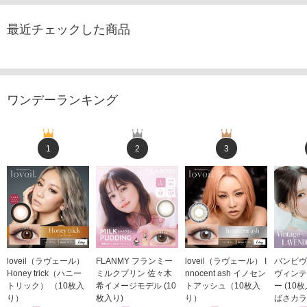
最近チェックした商品
ワンデーランキング
1
2
3
loveil（ラヴェール）
FLANMY フランミー
loveil（ラヴェール） I
バンビヴ
Honey trick（ハニー
ミルクプリン 佐々木
nnocent ash イノセン
ヴィンテ
トリック） （10枚入
希イメージモデル (10
トアッシュ（10枚入
ー (10
り）
枚入り)
り）
ばさカラ