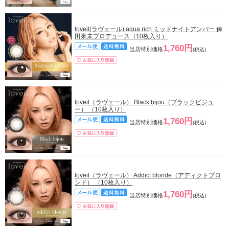
loveil(ラヴェール) aqua rich ミッドナイトアンバー 倖
田來未プロデュース（10枚入り）
1,760円
当店特別価格
(税込)
loveil（ラヴェール） Black bijou（ブラックビジュ
ー） （10枚入り）
1,760円
当店特別価格
(税込)
loveil（ラヴェール） Addict blonde（アディクトブロ
ンド） （10枚入り）
1,760円
当店特別価格
(税込)