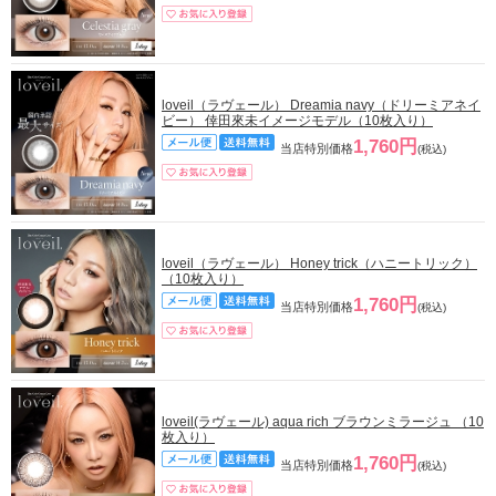
loveil（ラヴェール） Dreamia navy（ドリーミアネイ
ビー） 倖田來未イメージモデル（10枚入り）
1,760円
当店特別価格
(税込)
loveil（ラヴェール） Honey trick（ハニートリック）
（10枚入り）
1,760円
当店特別価格
(税込)
loveil(ラヴェール) aqua rich ブラウンミラージュ （10
枚入り）
1,760円
当店特別価格
(税込)