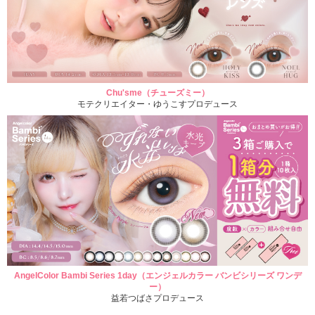
Chu'sme（チューズミー）
モテクリエイター・ゆうこすプロデュース
AngelColor Bambi Series 1day（エンジェルカラー バンビシリーズ ワンデ
ー）
益若つばさプロデュース