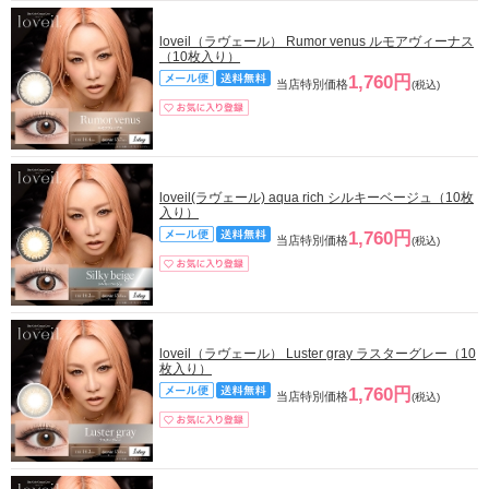
loveil（ラヴェール） Rumor venus ルモアヴィーナス
（10枚入り）
1,760円
当店特別価格
(税込)
loveil(ラヴェール) aqua rich シルキーベージュ（10枚
入り）
1,760円
当店特別価格
(税込)
loveil（ラヴェール） Luster gray ラスターグレー（10
枚入り）
1,760円
当店特別価格
(税込)