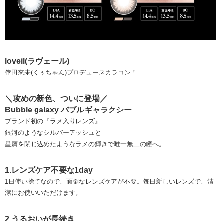
loveil(ラヴェール)
倖田來未(くぅちゃん)プロデュースカラコン！
＼攻めの新色、ついに登場／
Bubble galaxy バブルギャラクシー
ブランド初の『ラメ入りレンズ』
銀河のようなシルバーアッシュと
星屑を閉じ込めたようなラメの輝きで唯一無二の瞳へ。
1.レンズケア不要な1day
1日使い捨てなので、面倒なレンズケアが不要。毎日新しいレンズで、清
潔にお使いいただけます。
2.うるおいが長続き