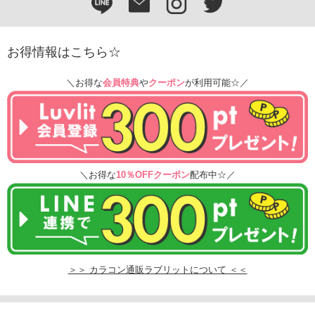
お得情報はこちら☆
＼お得な
会員特典
や
クーポン
が利用可能☆／
＼お得な
10％OFFクーポン
配布中☆／
＞＞ カラコン通販ラブリットについて ＜＜