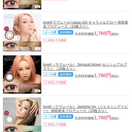
loveil(ラヴェール) aqua rich キャラメルグロー 倖田來
未プロデュース（10枚入り）
1,760円
当店特別価格
(税込)
loveil（ラヴェール） Sensual brown センシュアルブ
ラウン （10枚入り）
1,760円
当店特別価格
(税込)
loveil（ラヴェール） Jasmine ivy（ジャスミンアイビ
ー） 倖田來未プロデュース（10枚入り）
1,760円
当店特別価格
(税込)