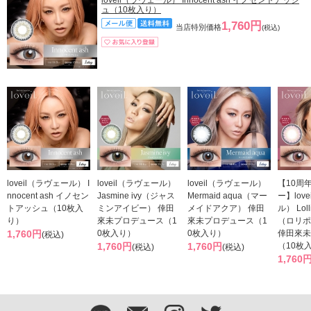
ュ（10枚入り）
1,760円
当店特別価格
(税込)
loveil（ラヴェール） I
loveil（ラヴェール）
loveil（ラヴェール）
【10周
nnocent ash イノセン
Jasmine ivy（ジャス
Mermaid aqua（マー
ー】lov
トアッシュ（10枚入
ミンアイビー） 倖田
メイドアクア） 倖田
ル） Loll
り）
來未プロデュース（1
來未プロデュース（1
（ロリポ
1,760円
0枚入り）
0枚入り）
倖田來未
(税込)
1,760円
1,760円
（10枚
(税込)
(税込)
1,760