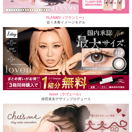
FLANMY（フランミー）
佐々木希イメージモデル
loveil（ラヴェール）
倖田來未デザインプロデュース