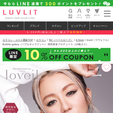
t
商品
マイ
お気に
カート
o
検索
ページ
入り
g
g
ランキング
ブランド
カラコン
ピックアップ
キャンペーン
l
e
3,300円(税込)以上ご購入で
送料無料！
n
a
カラコン・コスメ通販TOP
>
カラコン
>
BC（ベースカーブ）
>
8.5mm
> loveil（ラヴェール）
v
Bubble galaxy（バブルギャラクシー） 倖田來未プロデュース（10枚入り）
i
g
a
t
i
o
n