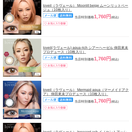
loveil（ラヴェール） Moonlit beige ムーンリットベー
ジュ（10枚入り）
1,760円
当店特別価格
(税込)
loveil(ラヴェール) aqua rich シアーヘーゼル 倖田來未
プロデュース（10枚入り）
1,760円
当店特別価格
(税込)
loveil（ラヴェール） Mermaid aqua（マーメイドアク
ア） 倖田來未プロデュース（10枚入り）
1,760円
当店特別価格
(税込)
loveil（ラヴェール） Innocent ash イノセントアッシ