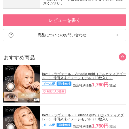
意ください。
レビューを書く
商品についてのお問い合わせ
おすすめ商品
loveil（ラヴェール） Arcadia gold（アルカディアゴー
ルド） 倖田來未イメージモデル（10枚入り）
1,760円
当店特別価格
(税込)
loveil（ラヴェール） Celestia gray（セレスティアグ
レー） 倖田來未イメージモデル（10枚入り）
1,760円
当店特別価格
(税込)