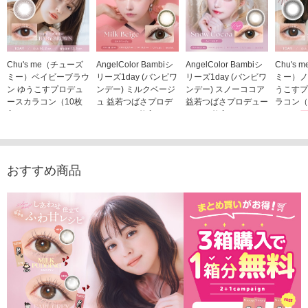
Chu's me（チューズ
AngelColor Bambiシ
AngelColor Bambiシ
Chu's
ミー）ベイビーブラウ
リーズ1day (バンビワ
リーズ1day (バンビワ
ミー）ノ
ン ゆうこすプロデュ
ンデー) ミルクベージ
ンデー) スノーココア
うこすプ
ースカラコン（10枚
ュ 益若つばさプロデ
益若つばさプロデュー
ラコン（
入り）
ュース（10枚入り）
ス（10枚入り）
1,705
1,705円
1,848円
1,848円
(税込)
(税込)
(税込)
おすすめ商品